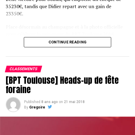
35230€, tandis que Didier repart avec un gain de
23350€.
Place désormais au champagne et à la photo officielle
pour célébrer le vainqueur du BPT Toulouse 2018.
CONTINUE READING
Assis devant une tonne, Sofian remporte le trophée du BPT Toulouse
2018, en costaud !
CLASSEMENTS
[BPT Toulouse] Heads-up de fête
foraine
Published
8 ans ago
on
21 mai 2018
By
Gregoire