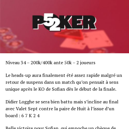
UP NEXT
Fusion : Sajoo devient Bwin
DON'T MISS
Partouche Poker Deepstack : la saison 2 démarre !
Niveau 34 – 200k/400k ante 50k – 2 joueurs
Le heads-up aura finalement été assez rapide malgré un
retour de suspens dans un match qu’on pensait à sens
unique après le KO de Sofian dès le début de la finale.
Didier Logghe se sera bien battu mais s’incline au final
avec Valet Sept contre la paire de Huit à l’issue d’un
board : 6 7 K 2 4
Belle victoire pour Sofian, qui empoche un chèque de