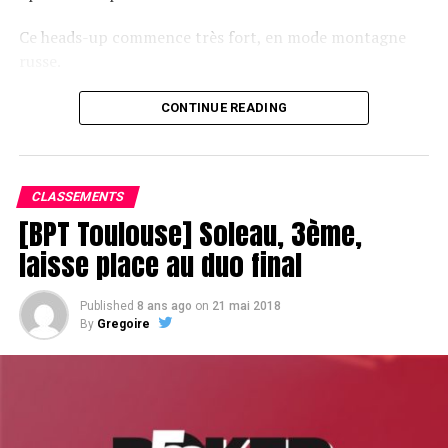
Ce heads-up commence très fort, en mode montagne
russe.
CONTINUE READING
Le champagne va réchauffer si les deux finalistes ne se décident pas !
CLASSEMENTS
[BPT Toulouse] Soleau, 3ème,
laisse place au duo final
Published
8 ans ago
on
21 mai 2018
By
Gregoire