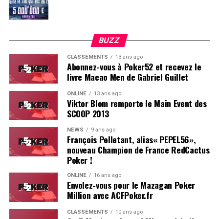
BUZZ
CLASSEMENTS
13 ans ago
Abonnez-vous à Poker52 et recevez le
livre Macao Men de Gabriel Guillet
ONLINE
13 ans ago
Viktor Blom remporte le Main Event des
SCOOP 2013
Soleau à gauche, sorti par Logghe au centre
NEWS
9 ans ago
François Pelletant, alias« PEPEL56»,
nouveau Champion de France RedCactus
Poker !
ONLINE
16 ans ago
Envolez-vous pour le Mazagan Poker
Million avec ACFPoker.fr
CLASSEMENTS
10 ans ago