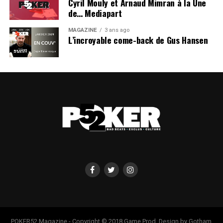
Cyril Mouly et Arnaud Mimran à la Une
de… Mediapart
MAGAZINE
3 ans ago
L’incroyable come-back de Gus Hansen
POKER52 Magazine - Copyright © 2018 Game Prod. Design by Gotham