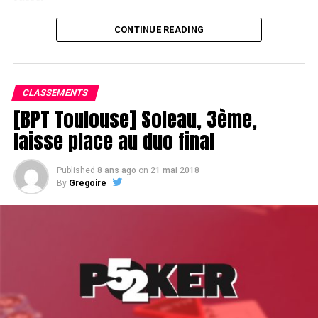
CONTINUE READING
Le champagne va réchauffer si les deux finalistes ne se décident pas !
CLASSEMENTS
[BPT Toulouse] Soleau, 3ème,
laisse place au duo final
Published
8 ans ago
on
21 mai 2018
By
Gregoire