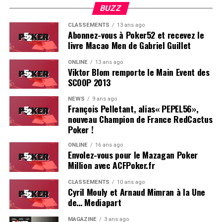
BUZZ
CLASSEMENTS
13 ans ago
Abonnez-vous à Poker52 et recevez le
livre Macao Men de Gabriel Guillet
ONLINE
13 ans ago
Viktor Blom remporte le Main Event des
SCOOP 2013
Soleau à gauche, sorti par Logghe au centre
NEWS
9 ans ago
François Pelletant, alias« PEPEL56»,
nouveau Champion de France RedCactus
Poker !
ONLINE
16 ans ago
Envolez-vous pour le Mazagan Poker
Million avec ACFPoker.fr
CLASSEMENTS
10 ans ago
Cyril Mouly et Arnaud Mimran à la Une
de… Mediapart
MAGAZINE
3 ans ago