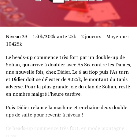
Sofian Benaissa, vainqueur bien entouré !
Niveau 33 – 150k/300k ante 25k – 2 joueurs – Moyenne :
10425k
Le heads-up commence très fort par un double-up de
Sofian, qui arrive à doubler avec As Six contre les Dames,
une nouvelle fois, chez Didier. Le 6 au flop puis l’As turn
et Didier doit se délester de 9025k, le montant du tapis
adverse. Pour la plus grande joie du clan de Sofian, resté
en nombre malgré l’heure tardive.
Puis Didier relance la machine et enchaîne deux double
ups de suite pour revenir à niveau !
Ce heads-up commence très fort, en mode montagne
russe.