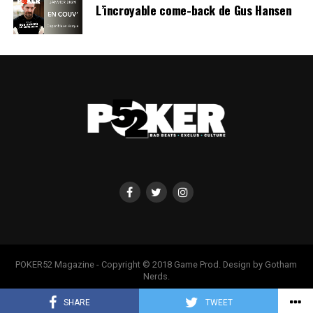
L’incroyable come-back de Gus Hansen
POKER52 Magazine - Copyright © 2018 Game Prod. Design by Gotham
Nerds.
SHARE
TWEET