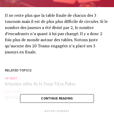
Il ne reste plus que la table finale de chacun des 3
tournois mais il est de plus plus difficile de circuler. Si le
nombre des joueurs a été divisé par 2, le nombre
d’encadrants n’a quant à lui pas changé. Il y a donc 2
fois plus de monde autour des tables. Notons juste
qu’aucune des 20 Teams engagées n’a placé ses 3
joueurs en finale.
RELATED TOPICS:
UP NEXT
Interview vidéo de la Team Titan Poker
DON'T MISS
Interview vidéo de la Team Bwin
CONTINUE READING
ADVERTISEMENT