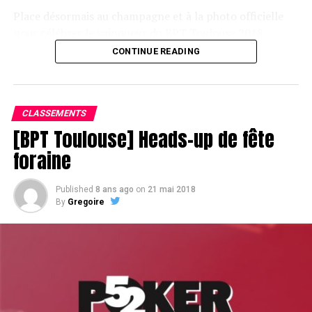
Place désormais au champagne et à la photo officielle
pour célébrer le vainqueur du BPT Toulouse 2018.
CONTINUE READING
Assis devant une tonne, Sofian remporte le trophée du BPT Toulouse
2018, en costaud !
CLASSEMENTS
[BPT Toulouse] Heads-up de fête
foraine
Published
8 ans ago
on
21 mai 2018
By
Gregoire