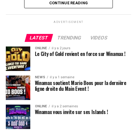
Flop QJ4. All-in de Ludovic et insta call de Logghe, avec
CONTINUE READING
QQ pour brelan max floppé. Ludovic retourne les As,
meurtris, et rien ne vient l’aider. Après avoir payé les
ADVERTISEMENT
4420k du tapis adverse, il ne lui reste que 450k, soit à
peine une BB, qu’il perdra le coup suivant contre le
LATEST
TRENDING
VIDEOS
même adversaire.
ONLINE
il y a 2 jours
Ludovic Soleau sort donc à la troisième place, pour un
Le City of Gold revient en force sur Winamax !
joli gain de 15720€ !
Place au heads-up final.
NEWS
il y a 1 semaine
Winamax soutient Mario Boos pour la dernière
ligne droite du Main Event !
ONLINE
il y a 2 semaines
Winamax vous invite sur ses Islands !