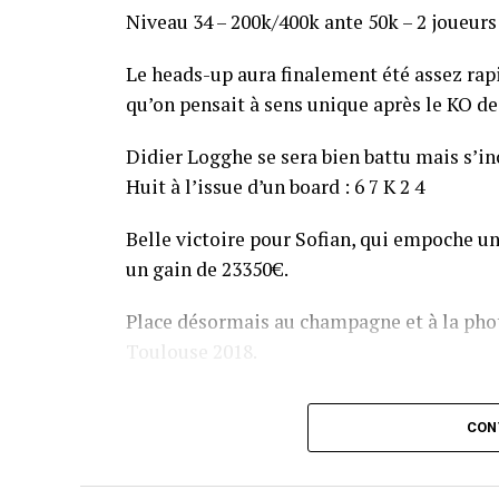
Niveau 34 – 200k/400k ante 50k – 2 joueurs
Le heads-up aura finalement été assez ra
qu’on pensait à sens unique après le KO de 
Didier Logghe se sera bien battu mais s’inc
Huit à l’issue d’un board : 6 7 K 2 4
Belle victoire pour Sofian, qui empoche un
un gain de 23350€.
Place désormais au champagne et à la phot
Toulouse 2018.
Assis devant une tonne, Sofian remporte le trophée du BP
CON