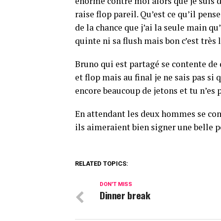
énorme contre moi alors que je suis de
raise flop pareil. Qu’est ce qu’il pense 
de la chance que j’ai la seule main qu’
quinte ni sa flush mais bon c’est trè
Bruno qui est partagé se contente de 
et flop mais au final je ne sais pas si 
encore beaucoup de jetons et tu n’es p
En attendant les deux hommes se con
ils aimeraient bien signer une belle 
RELATED TOPICS:
DON'T MISS
Dinner break