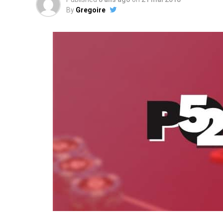
By
Gregoire