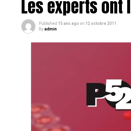
Les experts ont 
Published
15 ans ago
on
12 octobre 2011
By
admin