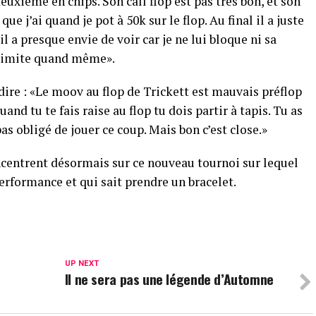
uxième en chips. Son call flop est pas très bon, et son
que j’ai quand je pot à 50k sur le flop. Au final il a juste
il a presque envie de voir car je ne lui bloque ni sa
s limite quand même».
dire : «Le moov au flop de Trickett est mauvais préflop
quand tu te fais raise au flop tu dois partir à tapis. Tu as
as obligé de jouer ce coup. Mais bon c’est close.»
centrent désormais sur ce nouveau tournoi sur lequel
performance et qui sait prendre un bracelet.
UP NEXT
Il ne sera pas une légende d’Automne