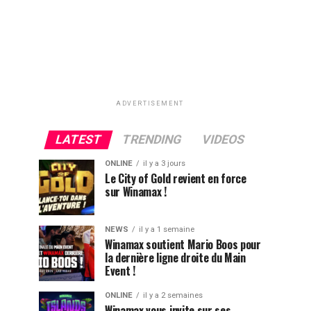
ADVERTISEMENT
LATEST
TRENDING
VIDEOS
ONLINE
il y a 3 jours
Le City of Gold revient en force
sur Winamax !
NEWS
il y a 1 semaine
Winamax soutient Mario Boos pour
la dernière ligne droite du Main
Event !
ONLINE
il y a 2 semaines
Winamax vous invite sur ses