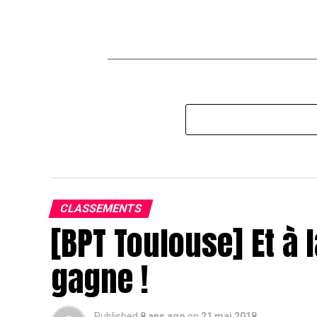
CLASSEMENTS
[BPT Toulouse] Et à l
gagne !
Published
8 ans ago
on
21 mai 2018