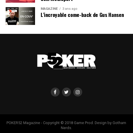
MAGAZINE
3 ans ago
L’incroyable come-back de Gus Hansen
POKER52 Magazine - Copyright © 2018 Game Prod. Design by Gotham
Nerds.