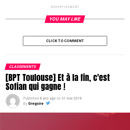
DON'T MISS
ADVERTISEMENT
Day 2 des France Poker Series à Mazagan
YOU MAY LIKE
CLICK TO COMMENT
CLASSEMENTS
[BPT Toulouse] Et à la fin, c'est
Sofian qui gagne !
Published
8 ans ago
on
21 mai 2018
By
Gregoire