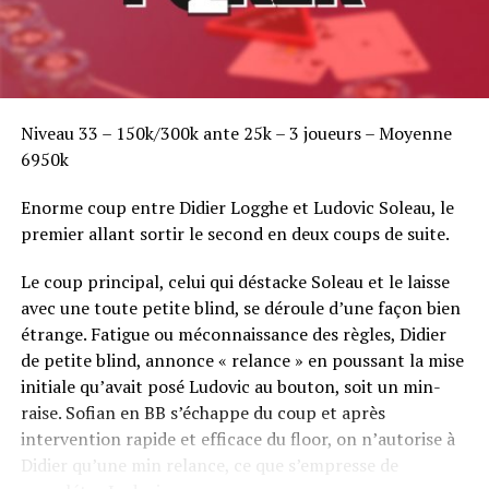
Niveau 33 – 150k/300k ante 25k – 3 joueurs – Moyenne
6950k
Enorme coup entre Didier Logghe et Ludovic Soleau, le
premier allant sortir le second en deux coups de suite.
Le coup principal, celui qui déstacke Soleau et le laisse
avec une toute petite blind, se déroule d’une façon bien
étrange. Fatigue ou méconnaissance des règles, Didier
de petite blind, annonce « relance » en poussant la mise
initiale qu’avait posé Ludovic au bouton, soit un min-
raise. Sofian en BB s’échappe du coup et après
intervention rapide et efficace du floor, on n’autorise à
Didier qu’une min relance, ce que s’empresse de