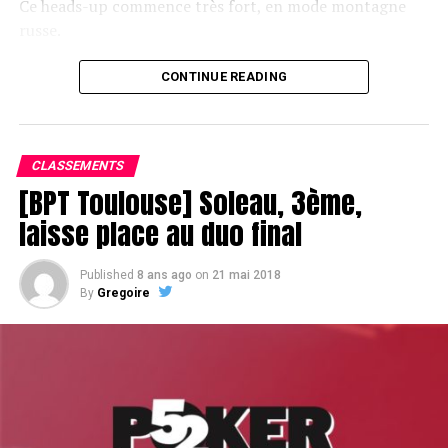
Ce heads-up commence très fort, en mode montagne
russe.
CONTINUE READING
Le champagne va réchauffer si les deux finalistes ne se décident pas !
CLASSEMENTS
[BPT Toulouse] Soleau, 3ème,
laisse place au duo final
Published
8 ans ago
on
21 mai 2018
By
Gregoire