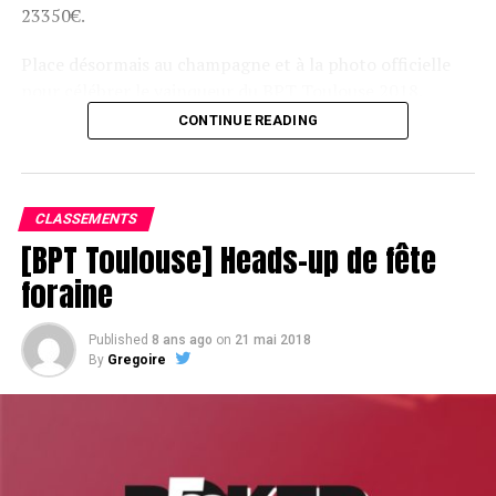
23350€.
Place désormais au champagne et à la photo officielle
pour célébrer le vainqueur du BPT Toulouse 2018.
CONTINUE READING
Assis devant une tonne, Sofian remporte le trophée du BPT Toulouse
2018, en costaud !
CLASSEMENTS
[BPT Toulouse] Heads-up de fête
foraine
Published
8 ans ago
on
21 mai 2018
By
Gregoire