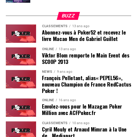
BUZZ
CLASSEMENTS
13 ans ago
Abonnez-vous à Poker52 et recevez le
livre Macao Men de Gabriel Guillet
ONLINE
13 ans ago
Viktor Blom remporte le Main Event des
SCOOP 2013
Soleau à gauche, sorti par Logghe au centre
NEWS
9 ans ago
François Pelletant, alias« PEPEL56»,
nouveau Champion de France RedCactus
Poker !
ONLINE
16 ans ago
Envolez-vous pour le Mazagan Poker
Million avec ACFPoker.fr
CLASSEMENTS
10 ans ago
Cyril Mouly et Arnaud Mimran à la Une
de… Mediapart