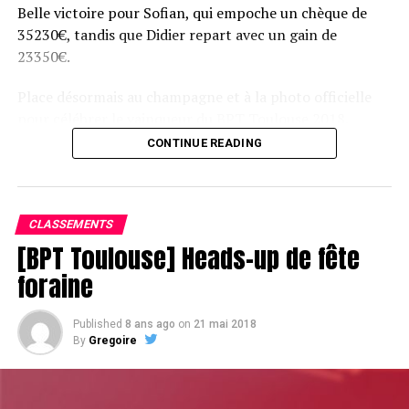
Belle victoire pour Sofian, qui empoche un chèque de
35230€, tandis que Didier repart avec un gain de
23350€.
Place désormais au champagne et à la photo officielle
pour célébrer le vainqueur du BPT Toulouse 2018.
CONTINUE READING
Assis devant une tonne, Sofian remporte le trophée du BPT Toulouse
2018, en costaud !
CLASSEMENTS
[BPT Toulouse] Heads-up de fête
foraine
Published
8 ans ago
on
21 mai 2018
By
Gregoire