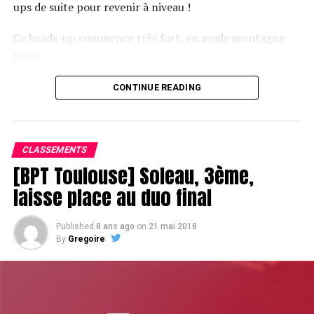
ups de suite pour revenir à niveau !
Ce heads-up commence très fort, en mode montagne
russe.
CONTINUE READING
Le champagne va réchauffer si les deux finalistes ne se décident pas !
CLASSEMENTS
[BPT Toulouse] Soleau, 3ème,
laisse place au duo final
Published
8 ans ago
on
21 mai 2018
By
Gregoire