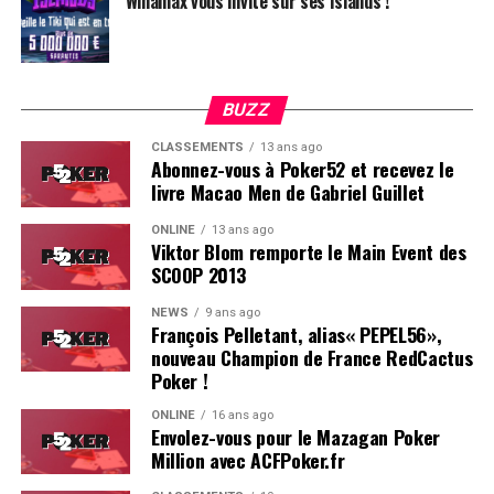
Winamax vous invite sur ses Islands !
BUZZ
CLASSEMENTS
13 ans ago
Abonnez-vous à Poker52 et recevez le
livre Macao Men de Gabriel Guillet
ONLINE
13 ans ago
Viktor Blom remporte le Main Event des
SCOOP 2013
Soleau à gauche, sorti par Logghe au centre
NEWS
9 ans ago
François Pelletant, alias« PEPEL56»,
nouveau Champion de France RedCactus
Poker !
ONLINE
16 ans ago
Envolez-vous pour le Mazagan Poker
Million avec ACFPoker.fr