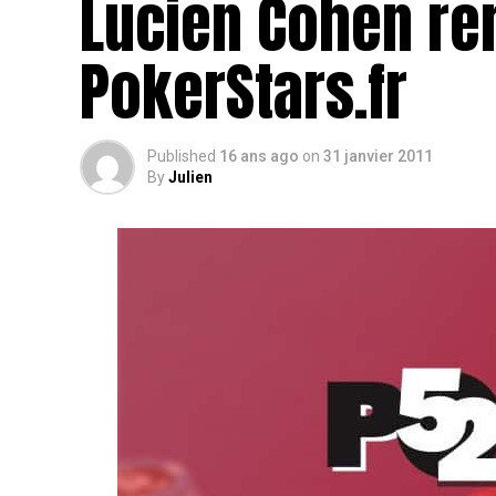
Lucien Cohen rem
PokerStars.fr
Published
16 ans ago
on
31 janvier 2011
By
Julien