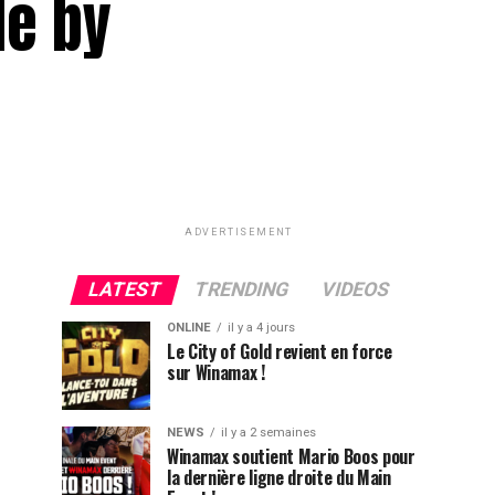
le by
ADVERTISEMENT
LATEST
TRENDING
VIDEOS
ONLINE
il y a 4 jours
Le City of Gold revient en force
sur Winamax !
NEWS
il y a 2 semaines
Winamax soutient Mario Boos pour
la dernière ligne droite du Main