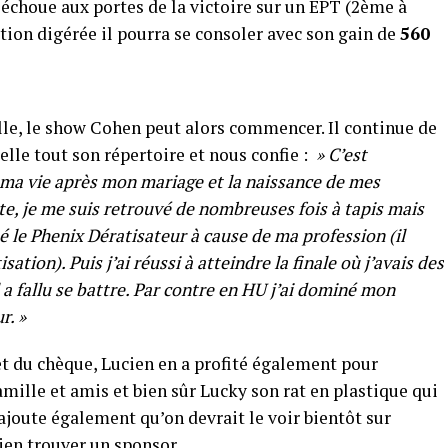
l échoue aux portes de la victoire sur un EPT (2ème à
tion digérée il pourra se consoler avec son gain de
560
alle, le show Cohen peut alors commencer. Il continue de
pelle tout son répertoire et nous confie :
» C’est
e ma vie après mon mariage et la naissance de mes
tte, je me suis retrouvé de nombreuses fois à tapis mais
 le Phenix Dératisateur à cause de ma profession (il
tion). Puis j’ai réussi à atteindre la finale où j’avais des
a fallu se battre. Par contre en HU j’ai dominé mon
r. »
 du chèque, Lucien en a profité également pour
amille et amis et bien sûr Lucky son rat en plastique qui
l ajoute également qu’on devrait le voir bientôt sur
ien trouver un sponsor.