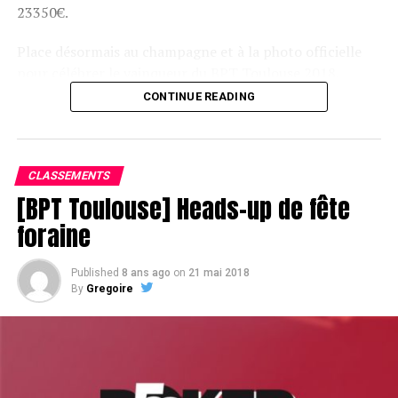
23350€.
Place désormais au champagne et à la photo officielle
pour célébrer le vainqueur du BPT Toulouse 2018.
CONTINUE READING
Assis devant une tonne, Sofian remporte le trophée du BPT Toulouse
2018, en costaud !
CLASSEMENTS
[BPT Toulouse] Heads-up de fête
foraine
Published
8 ans ago
on
21 mai 2018
By
Gregoire