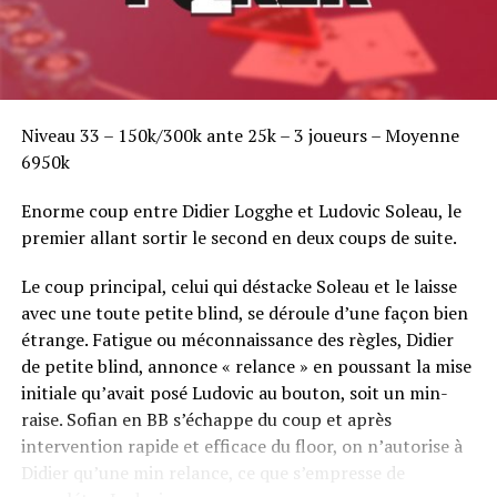
Niveau 33 – 150k/300k ante 25k – 3 joueurs – Moyenne
6950k
Enorme coup entre Didier Logghe et Ludovic Soleau, le
premier allant sortir le second en deux coups de suite.
Le coup principal, celui qui déstacke Soleau et le laisse
avec une toute petite blind, se déroule d’une façon bien
étrange. Fatigue ou méconnaissance des règles, Didier
de petite blind, annonce « relance » en poussant la mise
initiale qu’avait posé Ludovic au bouton, soit un min-
raise. Sofian en BB s’échappe du coup et après
intervention rapide et efficace du floor, on n’autorise à
Didier qu’une min relance, ce que s’empresse de