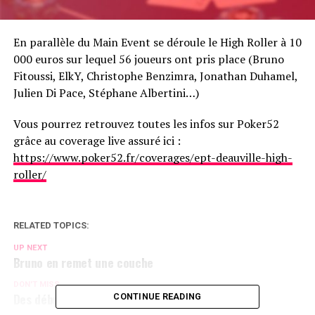
En parallèle du Main Event se déroule le High Roller à 10
000 euros sur lequel 56 joueurs ont pris place (Bruno
Fitoussi, ElkY, Christophe Benzimra, Jonathan Duhamel,
Julien Di Pace, Stéphane Albertini…)
Vous pourrez retrouvez toutes les infos sur Poker52
grâce au coverage live assuré ici :
https://www.poker52.fr/coverages/ept-deauville-high-
roller/
RELATED TOPICS:
UP NEXT
Bruno en remet une couche
DON'T MISS
Des débuts actifs
CONTINUE READING