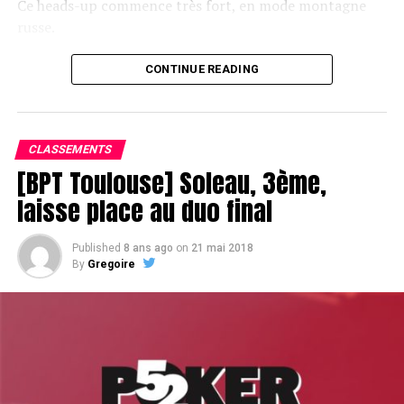
Ce heads-up commence très fort, en mode montagne
russe.
CONTINUE READING
Le champagne va réchauffer si les deux finalistes ne se décident pas !
CLASSEMENTS
[BPT Toulouse] Soleau, 3ème,
laisse place au duo final
Published
8 ans ago
on
21 mai 2018
By
Gregoire