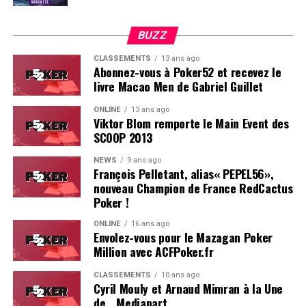
BUZZ
CLASSEMENTS
13 ans ago
Abonnez-vous à Poker52 et recevez le
livre Macao Men de Gabriel Guillet
ONLINE
13 ans ago
Viktor Blom remporte le Main Event des
SCOOP 2013
Soleau à gauche, sorti par Logghe au centre
NEWS
9 ans ago
François Pelletant, alias« PEPEL56»,
nouveau Champion de France RedCactus
Poker !
ONLINE
16 ans ago
Envolez-vous pour le Mazagan Poker
Million avec ACFPoker.fr
CLASSEMENTS
10 ans ago
Cyril Mouly et Arnaud Mimran à la Une
de… Mediapart