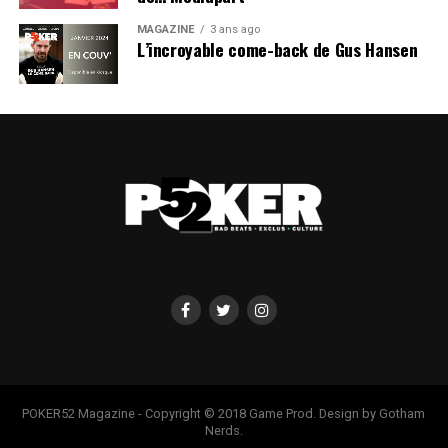
MAGAZINE
3 ans ago
L’incroyable come-back de Gus Hansen
POKER52 Magazine - Copyright © 2018 Game Prod. Design by Gotham
Nerds.