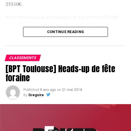
23350€.
Place désormais au champagne et à la photo officielle
pour célébrer le vainqueur du BPT Toulouse 2018.
CONTINUE READING
Assis devant une tonne, Sofian remporte le trophée du BPT Toulouse
2018, en costaud !
CLASSEMENTS
[BPT Toulouse] Heads-up de fête
foraine
Published
8 ans ago
on
21 mai 2018
By
Gregoire