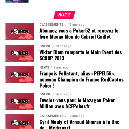
BUZZ
CLASSEMENTS
13 ans ago
Abonnez-vous à Poker52 et recevez le
livre Macao Men de Gabriel Guillet
ONLINE
13 ans ago
Viktor Blom remporte le Main Event des
SCOOP 2013
Soleau à gauche, sorti par Logghe au centre
NEWS
9 ans ago
François Pelletant, alias« PEPEL56»,
nouveau Champion de France RedCactus
Poker !
ONLINE
16 ans ago
Envolez-vous pour le Mazagan Poker
Million avec ACFPoker.fr
CLASSEMENTS
10 ans ago
Cyril Mouly et Arnaud Mimran à la Une
de… Mediapart