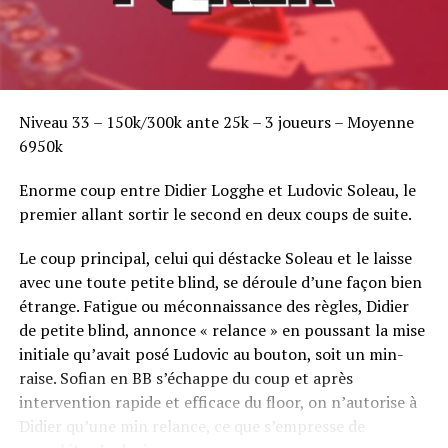
Niveau 33 – 150k/300k ante 25k – 3 joueurs – Moyenne
6950k
Enorme coup entre Didier Logghe et Ludovic Soleau, le
premier allant sortir le second en deux coups de suite.
Le coup principal, celui qui déstacke Soleau et le laisse
avec une toute petite blind, se déroule d’une façon bien
étrange. Fatigue ou méconnaissance des règles, Didier
de petite blind, annonce « relance » en poussant la mise
initiale qu’avait posé Ludovic au bouton, soit un min-
raise. Sofian en BB s’échappe du coup et après
intervention rapide et efficace du floor, on n’autorise à
Didier qu’une min relance, ce que s’empresse de