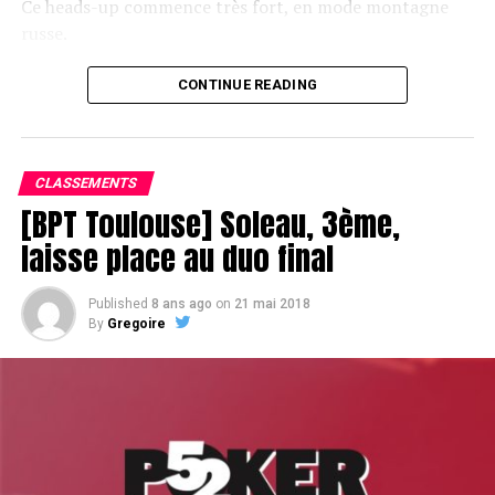
Ce heads-up commence très fort, en mode montagne
russe.
CONTINUE READING
Le champagne va réchauffer si les deux finalistes ne se décident pas !
CLASSEMENTS
[BPT Toulouse] Soleau, 3ème,
laisse place au duo final
Published
8 ans ago
on
21 mai 2018
By
Gregoire