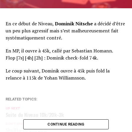
En ce début de Niveau,
Dominik Nitsche
a décidé d’être
un peu plus agressif mais s’est malheureusement fait
systématiquement contré.
En MP, il ouvre à 45k, callé par Sebastian Homann.
Flop [7s] [4h] [2h] : Dominik check-fold 74k.
Le coup suivant, Dominik ouvre à 45k puis fold la
relance à 115k de Yohan Williamsson.
RELATED TOPICS:
UP NEXT
Suite du Niveau 10k/20k-3k
DON'T MISS
CONTINUE READING
Shuffle-up and deal