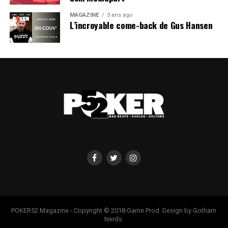
MAGAZINE
3 ans ago
L’incroyable come-back de Gus Hansen
POKER52 Magazine - Copyright © 2018 Game Prod. Design by Gotham
Nerds.