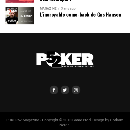
MAGAZINE
3 ans ago
L’incroyable come-back de Gus Hansen
POKER52 Magazine - Copyright © 2018 Game Prod. Design by Gotham
Nerds.