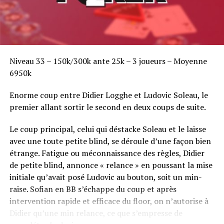
Niveau 33 – 150k/300k ante 25k – 3 joueurs – Moyenne
6950k
Enorme coup entre Didier Logghe et Ludovic Soleau, le
premier allant sortir le second en deux coups de suite.
Le coup principal, celui qui déstacke Soleau et le laisse
avec une toute petite blind, se déroule d’une façon bien
étrange. Fatigue ou méconnaissance des règles, Didier
de petite blind, annonce « relance » en poussant la mise
initiale qu’avait posé Ludovic au bouton, soit un min-
raise. Sofian en BB s’échappe du coup et après
intervention rapide et efficace du floor, on n’autorise à
Didier qu’une min relance, ce que s’empresse de