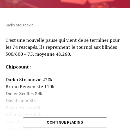
Darko Stojanovic
C’est une nouvelle pause qui vient de se terminer pour
les 74 rescapés. Ils reprennent le tournoi aux blindes
300/600 – 75, moyenne 48.260.
Chipcount :
Darko Stojanovic 220k
Bruno Benveniste 110k
Didier Scelles 84k
David jaoui 80k
Pierre Husson 80k
Julien Jolivet 62k
Louis Pradelle 52k
CONTINUE READING
Djigui Diakite 50k