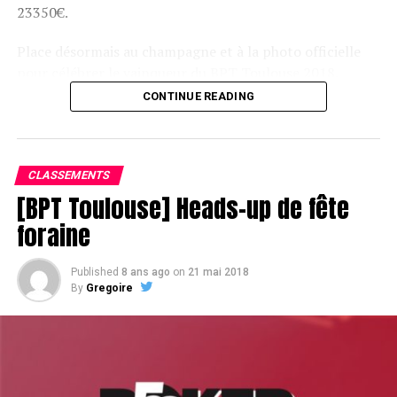
23350€.
Place désormais au champagne et à la photo officielle
pour célébrer le vainqueur du BPT Toulouse 2018.
CONTINUE READING
Assis devant une tonne, Sofian remporte le trophée du BPT Toulouse
2018, en costaud !
CLASSEMENTS
[BPT Toulouse] Heads-up de fête
foraine
Published
8 ans ago
on
21 mai 2018
By
Gregoire