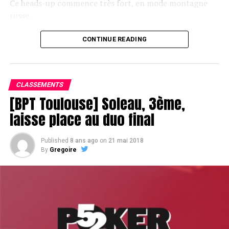
Ce heads-up commence très fort, en mode montagne
russe.
CONTINUE READING
Le champagne va réchauffer si les deux finalistes ne se décident pas !
CLASSEMENTS
[BPT Toulouse] Soleau, 3ème,
laisse place au duo final
Published
8 ans ago
on
21 mai 2018
By
Gregoire