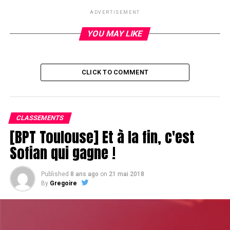
Mickaël Guenni 48k
ADVERTISEMENT
Erwann Pecheux 35k
JB Bot 26k
YOU MAY LIKE
Michel Cohen 26k
Alexandre Amiel 25k
CLICK TO COMMENT
RELATED TOPICS:
UP NEXT
CLASSEMENTS
Vincent Londez élimine Simon Abitbol
[BPT Toulouse] Et à la fin, c'est
DON'T MISS
Sofian qui gagne !
King high
Published
8 ans ago
on
21 mai 2018
By
Gregoire