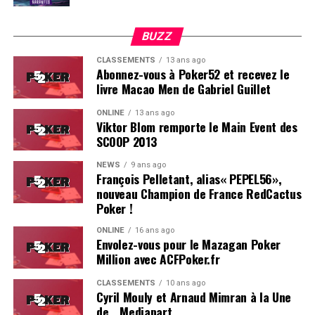
BUZZ
CLASSEMENTS
13 ans ago
Abonnez-vous à Poker52 et recevez le
livre Macao Men de Gabriel Guillet
ONLINE
13 ans ago
Viktor Blom remporte le Main Event des
SCOOP 2013
Soleau à gauche, sorti par Logghe au centre
NEWS
9 ans ago
François Pelletant, alias« PEPEL56»,
nouveau Champion de France RedCactus
Poker !
ONLINE
16 ans ago
Envolez-vous pour le Mazagan Poker
Million avec ACFPoker.fr
CLASSEMENTS
10 ans ago
Cyril Mouly et Arnaud Mimran à la Une
de… Mediapart