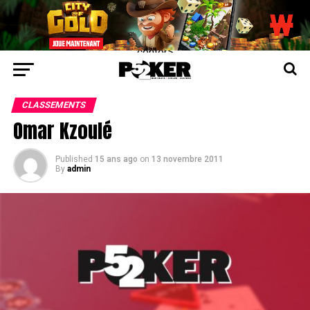
center>
CLASSEMENTS
Omar Kzoulé
Published
15 ans ago
on
13 novembre 2011
By
admin