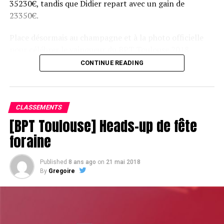
35230€, tandis que Didier repart avec un gain de
23350€.
Place désormais au champagne et à la photo officielle
pour célébrer le vainqueur du BPT Toulouse 2018.
CONTINUE READING
Assis devant une tonne, Sofian remporte le trophée du BPT Toulouse
2018, en costaud !
CLASSEMENTS
[BPT Toulouse] Heads-up de fête
foraine
Published
8 ans ago
on
21 mai 2018
By
Gregoire