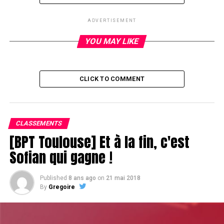
RELATED TOPICS:
ADVERTISEMENT
UP NEXT
YOU MAY LIKE
L'argent ne dort pas
DON'T MISS
Mode bluff enclenché
CLICK TO COMMENT
CLASSEMENTS
[BPT Toulouse] Et à la fin, c'est
Sofian qui gagne !
Published
8 ans ago
on
21 mai 2018
By
Gregoire