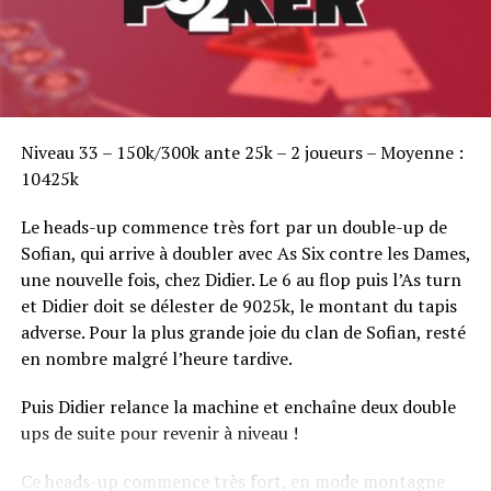
Sofian Benaissa, vainqueur bien entouré !
Niveau 33 – 150k/300k ante 25k – 2 joueurs – Moyenne :
10425k
Le heads-up commence très fort par un double-up de
Sofian, qui arrive à doubler avec As Six contre les Dames,
une nouvelle fois, chez Didier. Le 6 au flop puis l’As turn
et Didier doit se délester de 9025k, le montant du tapis
adverse. Pour la plus grande joie du clan de Sofian, resté
en nombre malgré l’heure tardive.
Puis Didier relance la machine et enchaîne deux double
ups de suite pour revenir à niveau !
Ce heads-up commence très fort, en mode montagne