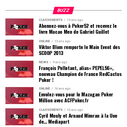
BUZZ
CLASSEMENTS
13 ans ago
Abonnez-vous à Poker52 et recevez le
livre Macao Men de Gabriel Guillet
ONLINE
13 ans ago
Viktor Blom remporte le Main Event des
SCOOP 2013
Soleau à gauche, sorti par Logghe au centre
NEWS
9 ans ago
François Pelletant, alias« PEPEL56»,
nouveau Champion de France RedCactus
Poker !
ONLINE
16 ans ago
Envolez-vous pour le Mazagan Poker
Million avec ACFPoker.fr
CLASSEMENTS
10 ans ago
Cyril Mouly et Arnaud Mimran à la Une
de… Mediapart