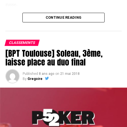
russe.
CONTINUE READING
Le champagne va réchauffer si les deux finalistes ne se décident pas !
CLASSEMENTS
[BPT Toulouse] Soleau, 3ème,
laisse place au duo final
Published
8 ans ago
on
21 mai 2018
By
Gregoire