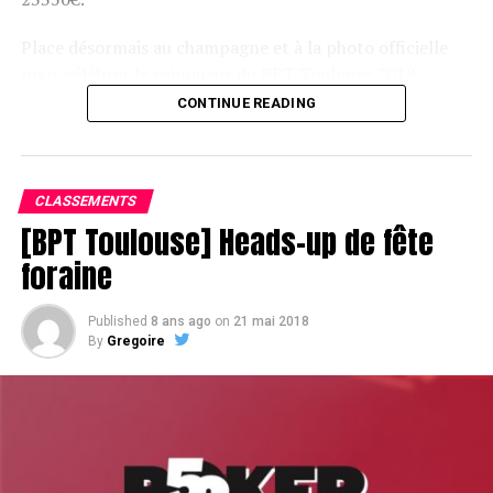
Place désormais au champagne et à la photo officielle
pour célébrer le vainqueur du BPT Toulouse 2018.
CONTINUE READING
Assis devant une tonne, Sofian remporte le trophée du BPT Toulouse
2018, en costaud !
CLASSEMENTS
[BPT Toulouse] Heads-up de fête
foraine
Published
8 ans ago
on
21 mai 2018
By
Gregoire