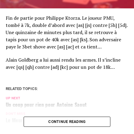
Fin de partie pour Philippe Ktorza. Le joueur PMU,
tombé à 7k, double d’abord avec [as] [js] contre [5h] [5d].
Une quinzaine de minutes plus tard, il se retrouve à
tapis pour un pot de 40k avec [as] [ks]. Son adversaire
paye le 3bet shove avec [as] [ac] et ca tient…
Alain Goldberg a lui aussi rendu les armes. Il s’incline
avec [qs] [qh] contre [ad] [kc] pour un pot de 18k…
RELATED TOPICS:
UP NEXT
Un coup pour rien pour Antoine Saout
DON'T MISS
Le Meur en tenue de Combal
CONTINUE READING