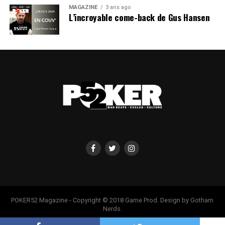
MAGAZINE
3 ans ago
L’incroyable come-back de Gus Hansen
POKER52 Magazine - Copyright © 2018 Game Prod. Design by Gotham
Nerds.