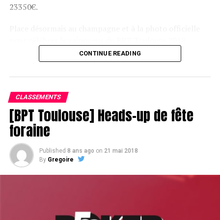
23350€.
Place désormais au champagne et à la photo officielle
pour célébrer le vainqueur du BPT Toulouse 2018.
CONTINUE READING
Assis devant une tonne, Sofian remporte le trophée du BPT Toulouse
2018, en costaud !
CLASSEMENTS
[BPT Toulouse] Heads-up de fête
foraine
Published
8 ans ago
on
21 mai 2018
By
Gregoire