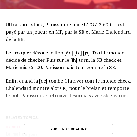
Ultra-shortstack, Panisson relance UTG à 2 600. Il est
payé par un joueur en MP, par la SB et Marie Chalendard
de la BB.
Le croupier dévoile le flop [6d] [tc] [js]. Tout le monde
décide de checker. Puis sur le [jh] turn, la SB check et
Marie mise 5100. Panisson paie tout comme la SB.
Enfin quand la [qc] tombe à la river tout le monde check.
Chalendard montre alors KJ pour le brelan et remporte
le pot. Panisson se retrouve désormais avec 5k environ.
RELATED TOPICS:
UP NEXT
CONTINUE READING
Le mot du jour