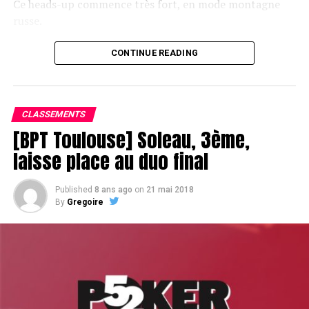
Ce heads-up commence très fort, en mode montagne
russe.
CONTINUE READING
Le champagne va réchauffer si les deux finalistes ne se décident pas !
CLASSEMENTS
[BPT Toulouse] Soleau, 3ème,
laisse place au duo final
Published
8 ans ago
on
21 mai 2018
By
Gregoire