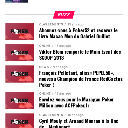
BUZZ
CLASSEMENTS
13 ans ago
Abonnez-vous à Poker52 et recevez le
livre Macao Men de Gabriel Guillet
ONLINE
13 ans ago
Viktor Blom remporte le Main Event des
SCOOP 2013
Soleau à gauche, sorti par Logghe au centre
NEWS
9 ans ago
François Pelletant, alias« PEPEL56»,
nouveau Champion de France RedCactus
Poker !
ONLINE
16 ans ago
Envolez-vous pour le Mazagan Poker
Million avec ACFPoker.fr
CLASSEMENTS
10 ans ago
Cyril Mouly et Arnaud Mimran à la Une
de… Mediapart