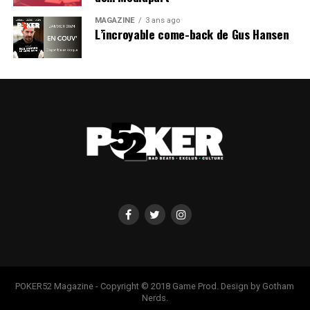
MAGAZINE
3 ans ago
L’incroyable come-back de Gus Hansen
POKER52 Magazine - Copyright © 2018 Game Prod. Design by Gotham
Nerds.