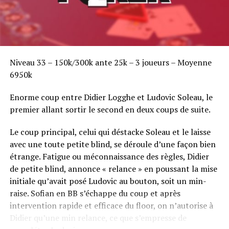
Niveau 33 – 150k/300k ante 25k – 3 joueurs – Moyenne
6950k
Enorme coup entre Didier Logghe et Ludovic Soleau, le
premier allant sortir le second en deux coups de suite.
Le coup principal, celui qui déstacke Soleau et le laisse
avec une toute petite blind, se déroule d’une façon bien
étrange. Fatigue ou méconnaissance des règles, Didier
de petite blind, annonce « relance » en poussant la mise
initiale qu’avait posé Ludovic au bouton, soit un min-
raise. Sofian en BB s’échappe du coup et après
intervention rapide et efficace du floor, on n’autorise à
Didier qu’une min relance, ce que s’empresse de