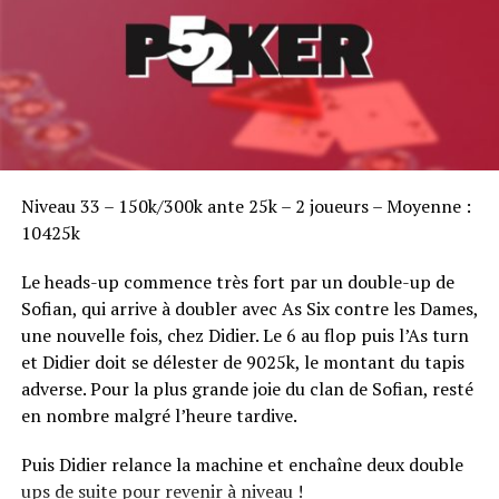
UP NEXT
DSO Marrakech "grand final", du 16 au 18 décembre
DON'T MISS
ClubPoker radio : Bruno Benveniste et Jérôme Schmidt
en invités !
Sofian Benaissa, vainqueur bien entouré !
Niveau 33 – 150k/300k ante 25k – 2 joueurs – Moyenne :
10425k
Le heads-up commence très fort par un double-up de
Sofian, qui arrive à doubler avec As Six contre les Dames,
une nouvelle fois, chez Didier. Le 6 au flop puis l’As turn
et Didier doit se délester de 9025k, le montant du tapis
adverse. Pour la plus grande joie du clan de Sofian, resté
en nombre malgré l’heure tardive.
Puis Didier relance la machine et enchaîne deux double
ups de suite pour revenir à niveau !