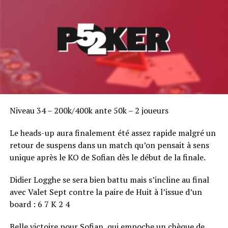
Niveau 34 – 200k/400k ante 50k – 2 joueurs
Le heads-up aura finalement été assez rapide malgré un
retour de suspens dans un match qu’on pensait à sens
unique après le KO de Sofian dès le début de la finale.
Didier Logghe se sera bien battu mais s’incline au final
Après trois jours de compétition, c’est finalement David
avec Valet Sept contre la paire de Huit à l’issue d’un
Abbas qui s’est imposé comme le grand vainqueur du
board : 6 7 K 2 4
tournoi pour un gain de 15,545€.
Belle victoire pour Sofian, qui empoche un chèque de