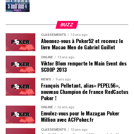
BUZZ
CLASSEMENTS
13 ans ago
Abonnez-vous à Poker52 et recevez le
livre Macao Men de Gabriel Guillet
ONLINE
13 ans ago
Viktor Blom remporte le Main Event des
SCOOP 2013
Soleau à gauche, sorti par Logghe au centre
NEWS
9 ans ago
François Pelletant, alias« PEPEL56»,
nouveau Champion de France RedCactus
Poker !
ONLINE
16 ans ago
Envolez-vous pour le Mazagan Poker
Million avec ACFPoker.fr
CLASSEMENTS
10 ans ago