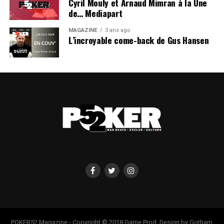
Cyril Mouly et Arnaud Mimran à la Une
de… Mediapart
MAGAZINE
3 ans ago
L’incroyable come-back de Gus Hansen
POKER52 Magazine - Copyright © 2018 Game Prod. Design by Gotham