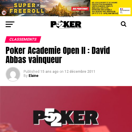
center>
CLASSEMENTS
Poker Academie Open II : David
Abbas vainqueur
Published
15 ans ago
on
12 décembre 2011
By
Elaine