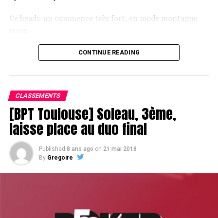
Ce heads-up commence très fort, en mode montagne
russe.
CONTINUE READING
Le champagne va réchauffer si les deux finalistes ne se décident pas !
CLASSEMENTS
[BPT Toulouse] Soleau, 3ème,
laisse place au duo final
Published
8 ans ago
on
21 mai 2018
By
Gregoire