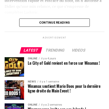
intervention rapide et efficace du floor, on n’autorise à
Didier qu’une min relance, ce que s’empresse de
compléter Ludovic.
Flop QJ4. All-in de Ludovic et insta call de Logghe, avec
CONTINUE READING
QQ pour brelan max floppé. Ludovic retourne les As,
meurtris, et rien ne vient l’aider. Après avoir payé les
ADVERTISEMENT
4420k du tapis adverse, il ne lui reste que 450k, soit à
peine une BB, qu’il perdra le coup suivant contre le
LATEST
TRENDING
VIDEOS
même adversaire.
ONLINE
il y a 4 jours
Ludovic Soleau sort donc à la troisième place, pour un
Le City of Gold revient en force sur Winamax !
joli gain de 15720€ !
Place au heads-up final.
NEWS
il y a 1 semaine
Winamax soutient Mario Boos pour la dernière
ligne droite du Main Event !
ONLINE
il y a 2 semaines