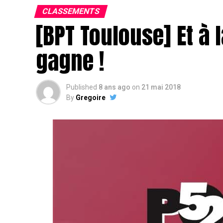
CLASSEMENTS
[BPT Toulouse] Et à l
gagne !
Published
8 ans ago
on
21 mai 2018
By
Gregoire