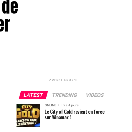
 de
er
ADVERTISEMENT
LATEST
TRENDING
VIDEOS
ONLINE
il y a 4 jours
Le City of Gold revient en force
sur Winamax !