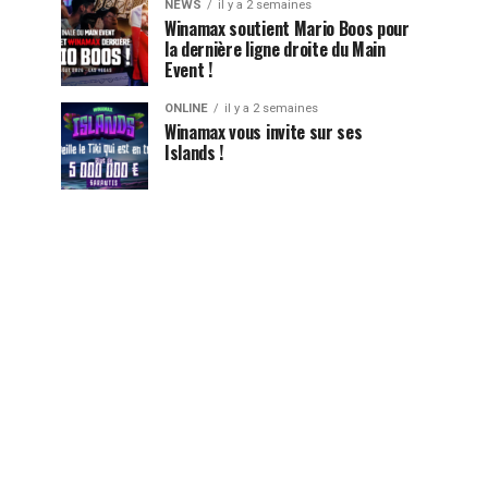
NEWS
il y a 2 semaines
Winamax soutient Mario Boos pour
la dernière ligne droite du Main
Event !
ONLINE
il y a 2 semaines
Winamax vous invite sur ses
Islands !