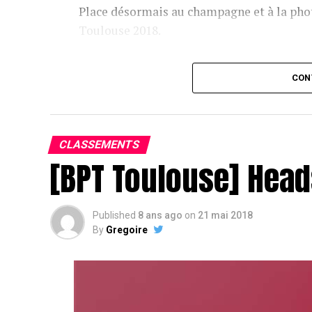
Place désormais au champagne et à la phot
Toulouse 2018.
Assis devant une tonne, Sofian remporte le trophée du BP
CON
CLASSEMENTS
[BPT Toulouse] Head
Published
8 ans ago
on
21 mai 2018
By
Gregoire