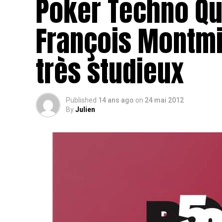
Poker Techno Qui
François Montmi
très studieux
Published
14 ans ago
on
24 mai 2012
By
Julien