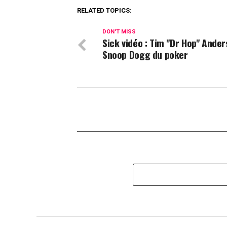
RELATED TOPICS:
DON'T MISS
Sick vidéo : Tim "Dr Hop" Anders
Snoop Dogg du poker