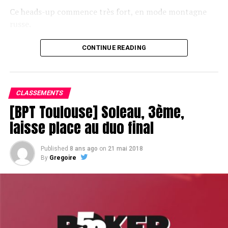
Ce heads-up commence très fort, en mode montagne
russe.
CONTINUE READING
Le champagne va réchauffer si les deux finalistes ne se décident pas !
CLASSEMENTS
[BPT Toulouse] Soleau, 3ème,
laisse place au duo final
Published
8 ans ago
on
21 mai 2018
By
Gregoire