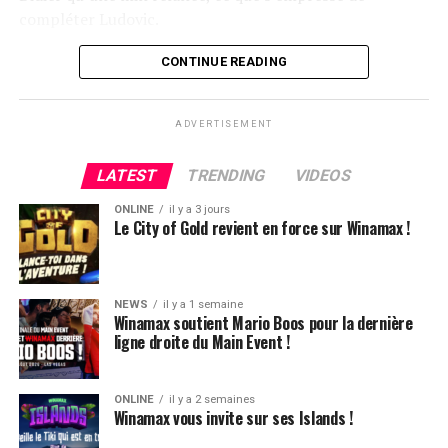
compléter Ludovic.
Flop QJ4. All-in de Ludovic et insta call de Logghe, avec
CONTINUE READING
QQ pour brelan max floppé. Ludovic retourne les As,
meurtris, et rien ne vient l’aider. Après avoir payé les
ADVERTISEMENT
4420k du tapis adverse, il ne lui reste que 450k, soit à
peine une BB, qu’il perdra le coup suivant contre le
LATEST
TRENDING
VIDEOS
même adversaire.
ONLINE
il y a 3 jours
Ludovic Soleau sort donc à la troisième place, pour un
Le City of Gold revient en force sur Winamax !
joli gain de 15720€ !
Place au heads-up final.
NEWS
il y a 1 semaine
Winamax soutient Mario Boos pour la dernière
ligne droite du Main Event !
ONLINE
il y a 2 semaines
Winamax vous invite sur ses Islands !