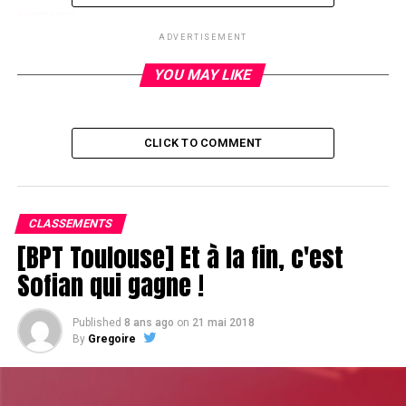
DON'T MISS
Le génie reste dans la place
ADVERTISEMENT
YOU MAY LIKE
CLICK TO COMMENT
CLASSEMENTS
[BPT Toulouse] Et à la fin, c'est
Sofian qui gagne !
Published
8 ans ago
on
21 mai 2018
By
Gregoire