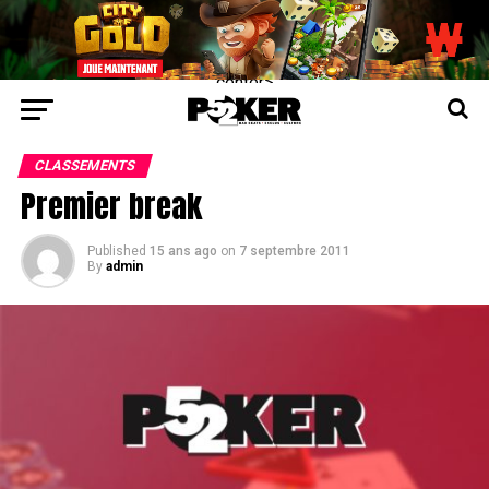
center>
CLASSEMENTS
Premier break
Published
15 ans ago
on
7 septembre 2011
By
admin