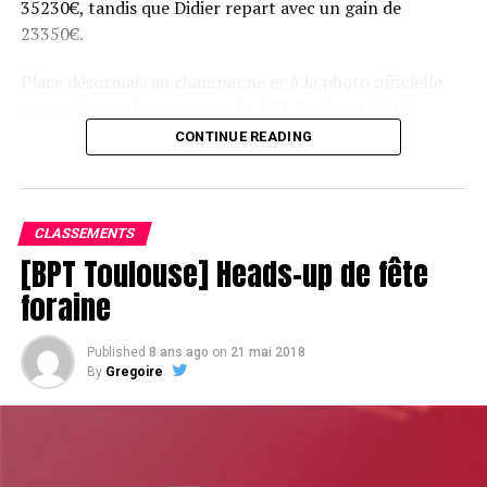
35230€, tandis que Didier repart avec un gain de
23350€.
Place désormais au champagne et à la photo officielle
pour célébrer le vainqueur du BPT Toulouse 2018.
CONTINUE READING
Assis devant une tonne, Sofian remporte le trophée du BPT Toulouse
2018, en costaud !
CLASSEMENTS
[BPT Toulouse] Heads-up de fête
foraine
Published
8 ans ago
on
21 mai 2018
By
Gregoire