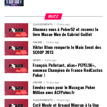
BUZZ
CLASSEMENTS
13 ans ago
Abonnez-vous à Poker52 et recevez le
livre Macao Men de Gabriel Guillet
ONLINE
13 ans ago
Viktor Blom remporte le Main Event des
SCOOP 2013
Soleau à gauche, sorti par Logghe au centre
NEWS
9 ans ago
François Pelletant, alias« PEPEL56»,
nouveau Champion de France RedCactus
Poker !
ONLINE
16 ans ago
Envolez-vous pour le Mazagan Poker
Million avec ACFPoker.fr
CLASSEMENTS
10 ans ago
Cyril Mouly et Arnaud Mimran à la Une