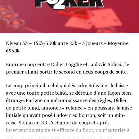
Niveau 33 – 150k/300k ante 25k – 3 joueurs – Moyenne
6950k
Enorme coup entre Didier Logghe et Ludovic Soleau, le
premier allant sortir le second en deux coups de suite.
Le coup principal, celui qui déstacke Soleau et le laisse
avec une toute petite blind, se déroule d’une façon bien
étrange. Fatigue ou méconnaissance des règles, Didier
de petite blind, annonce « relance » en poussant la mise
initiale qu’avait posé Ludovic au bouton, soit un min-
raise. Sofian en BB s’échappe du coup et après
intervention rapide et efficace du floor, on n’autorise à
Didier qu’une min relance, ce que s’empresse de