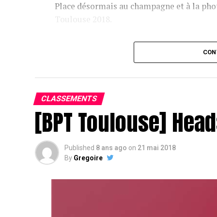
Place désormais au champagne et à la phot
Toulouse 2018.
Assis devant une tonne, Sofian remporte le trophée du BP
CON
CLASSEMENTS
[BPT Toulouse] Head
Published
8 ans ago
on
21 mai 2018
By
Gregoire