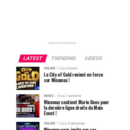
ADVERTISEMENT
LATEST
TRENDING
VIDEOS
ONLINE
il y a 3 jours
Le City of Gold revient en force
sur Winamax !
NEWS
il y a 1 semaine
Winamax soutient Mario Boos pour
la dernière ligne droite du Main
Event !
ONLINE
il y a 2 semaines
Winamax vous invite sur ses