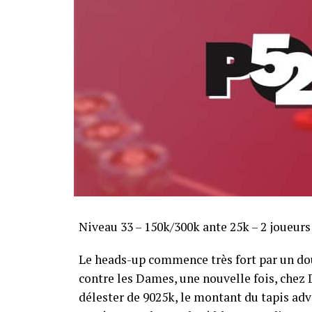
Sofian Benaissa, vainqueur bien entouré !
Niveau 33 – 150k/300k ante 25k – 2 joueur
Le heads-up commence très fort par un dou
contre les Dames, une nouvelle fois, chez Di
délester de 9025k, le montant du tapis adve