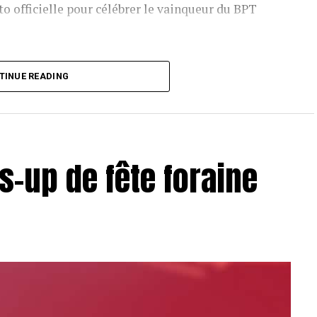
o officielle pour célébrer le vainqueur du BPT
T Toulouse 2018, en costaud !
TINUE READING
s-up de fête foraine