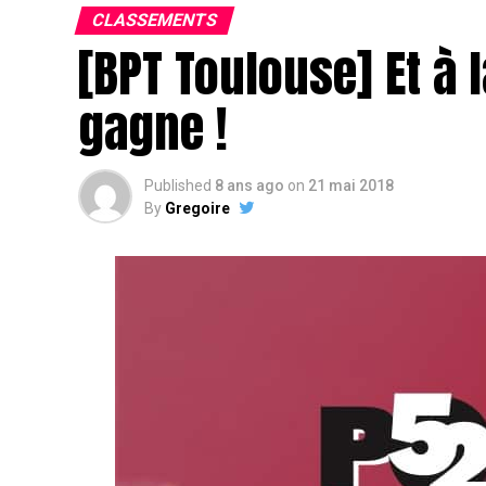
CLASSEMENTS
[BPT Toulouse] Et à l
gagne !
Published
8 ans ago
on
21 mai 2018
By
Gregoire