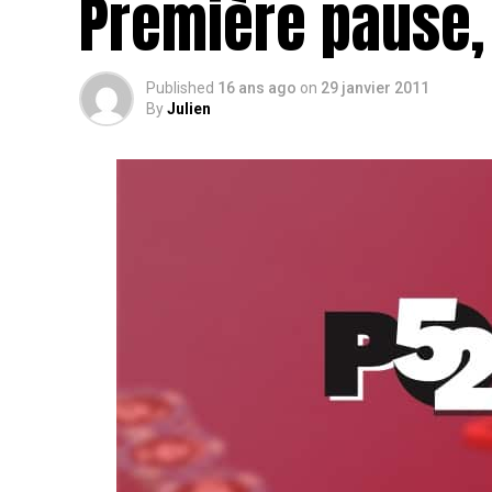
Première pause,
Published
16 ans ago
on
29 janvier 2011
By
Julien