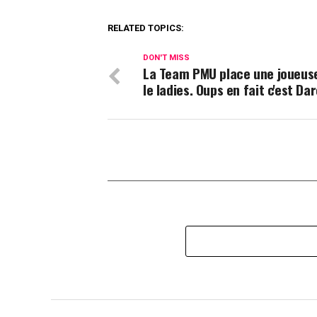
RELATED TOPICS:
DON'T MISS
La Team PMU place une joueus
le ladies. Oups en fait c'est Da