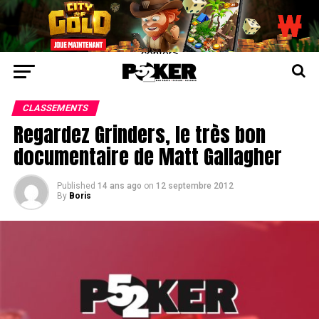
center>
CLASSEMENTS
Regardez Grinders, le très bon
documentaire de Matt Gallagher
Published
14 ans ago
on
12 septembre 2012
By
Boris