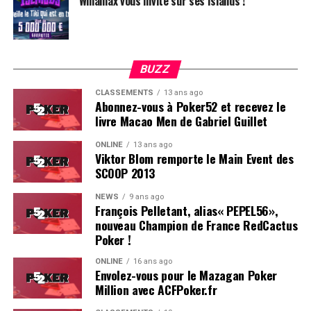
Winamax vous invite sur ses Islands !
BUZZ
CLASSEMENTS
13 ans ago
Abonnez-vous à Poker52 et recevez le
livre Macao Men de Gabriel Guillet
ONLINE
13 ans ago
Viktor Blom remporte le Main Event des
SCOOP 2013
Soleau à gauche, sorti par Logghe au centre
NEWS
9 ans ago
François Pelletant, alias« PEPEL56»,
nouveau Champion de France RedCactus
Poker !
ONLINE
16 ans ago
Envolez-vous pour le Mazagan Poker
Million avec ACFPoker.fr