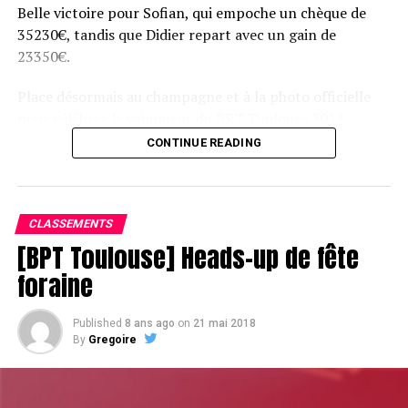
UP NEXT
Belle victoire pour Sofian, qui empoche un chèque de
Double up pour Jonathan Duhamel
35230€, tandis que Didier repart avec un gain de
DON'T MISS
23350€.
Steve O'Dwyer busto
Place désormais au champagne et à la photo officielle
pour célébrer le vainqueur du BPT Toulouse 2018.
CONTINUE READING
Assis devant une tonne, Sofian remporte le trophée du BPT Toulouse
2018, en costaud !
CLASSEMENTS
[BPT Toulouse] Heads-up de fête
foraine
Published
8 ans ago
on
21 mai 2018
By
Gregoire