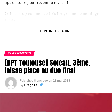
ups de suite pour revenir à niveau !
Ce heads-up commence très fort, en mode montagne
russe.
CONTINUE READING
Le champagne va réchauffer si les deux finalistes ne se décident pas !
CLASSEMENTS
[BPT Toulouse] Soleau, 3ème,
laisse place au duo final
Published
8 ans ago
on
21 mai 2018
By
Gregoire