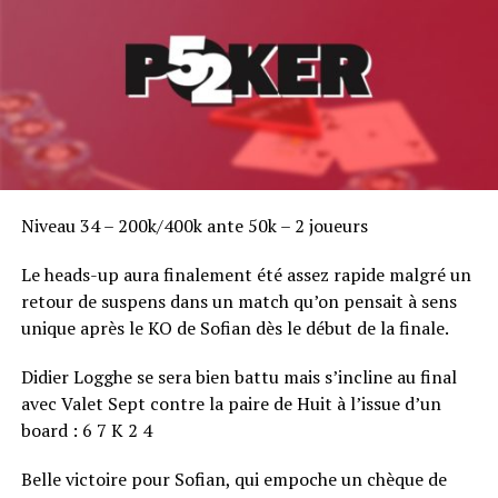
025
12. Nesrine KOURDOURLI / Samantha DELMAS : 19 050
13. Laurent POLITO / Nicolas LANGLOIS : 12 225
14. Thierry BRAHMI / Michel COHEN : 10 850
RELATED TOPICS:
UP NEXT
Niveau 34 – 200k/400k ante 50k – 2 joueurs
Touchée coulée
Le heads-up aura finalement été assez rapide malgré un
DON'T MISS
Michel Leibgorin vainqueur du Marrakech Poker Open
retour de suspens dans un match qu’on pensait à sens
unique après le KO de Sofian dès le début de la finale.
Didier Logghe se sera bien battu mais s’incline au final
avec Valet Sept contre la paire de Huit à l’issue d’un
board : 6 7 K 2 4
Belle victoire pour Sofian, qui empoche un chèque de