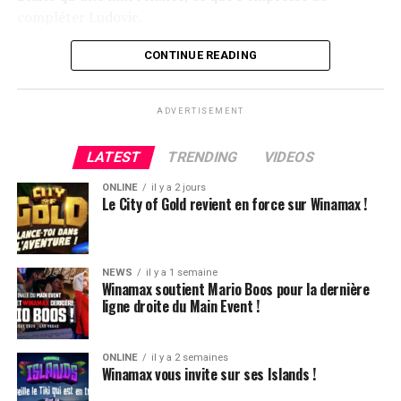
compléter Ludovic.
Flop QJ4. All-in de Ludovic et insta call de Logghe, avec
CONTINUE READING
QQ pour brelan max floppé. Ludovic retourne les As,
meurtris, et rien ne vient l’aider. Après avoir payé les
ADVERTISEMENT
4420k du tapis adverse, il ne lui reste que 450k, soit à
peine une BB, qu’il perdra le coup suivant contre le
LATEST
TRENDING
VIDEOS
même adversaire.
ONLINE
il y a 2 jours
Ludovic Soleau sort donc à la troisième place, pour un
Le City of Gold revient en force sur Winamax !
joli gain de 15720€ !
Place au heads-up final.
NEWS
il y a 1 semaine
Winamax soutient Mario Boos pour la dernière
ligne droite du Main Event !
ONLINE
il y a 2 semaines
Winamax vous invite sur ses Islands !