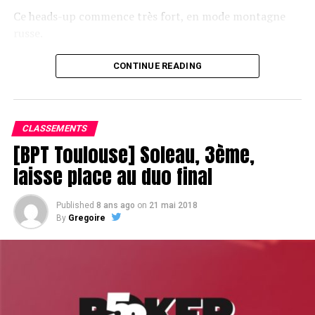
Ce heads-up commence très fort, en mode montagne
russe.
CONTINUE READING
Le champagne va réchauffer si les deux finalistes ne se décident pas !
CLASSEMENTS
[BPT Toulouse] Soleau, 3ème,
laisse place au duo final
Published
8 ans ago
on
21 mai 2018
By
Gregoire