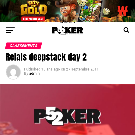
center>
CLASSEMENTS
Relais deepstack day 2
Published
15 ans ago
on
27 septembre 2011
By
admin