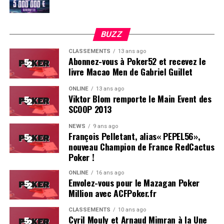
BUZZ
CLASSEMENTS
13 ans ago
Abonnez-vous à Poker52 et recevez le
livre Macao Men de Gabriel Guillet
ONLINE
13 ans ago
Viktor Blom remporte le Main Event des
SCOOP 2013
Soleau à gauche, sorti par Logghe au centre
NEWS
9 ans ago
François Pelletant, alias« PEPEL56»,
nouveau Champion de France RedCactus
Poker !
ONLINE
16 ans ago
Envolez-vous pour le Mazagan Poker
Million avec ACFPoker.fr
CLASSEMENTS
10 ans ago
Cyril Mouly et Arnaud Mimran à la Une