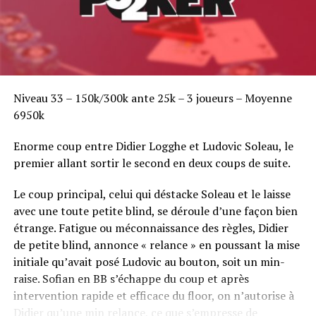
Niveau 33 – 150k/300k ante 25k – 3 joueurs – Moyenne
6950k
Enorme coup entre Didier Logghe et Ludovic Soleau, le
premier allant sortir le second en deux coups de suite.
Le coup principal, celui qui déstacke Soleau et le laisse
avec une toute petite blind, se déroule d’une façon bien
étrange. Fatigue ou méconnaissance des règles, Didier
de petite blind, annonce « relance » en poussant la mise
initiale qu’avait posé Ludovic au bouton, soit un min-
raise. Sofian en BB s’échappe du coup et après
intervention rapide et efficace du floor, on n’autorise à
Didier qu’une min relance, ce que s’empresse de