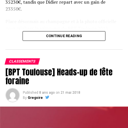
35230€, tandis que Didier repart avec un gain de
23350€.
Place désormais au champagne et à la photo officielle
pour célébrer le vainqueur du BPT Toulouse 2018.
CONTINUE READING
Assis devant une tonne, Sofian remporte le trophée du BPT Toulouse
2018, en costaud !
CLASSEMENTS
[BPT Toulouse] Heads-up de fête
foraine
Published
8 ans ago
on
21 mai 2018
By
Gregoire