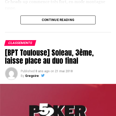
Ce heads-up commence très fort, en mode montagne
russe.
CONTINUE READING
Le champagne va réchauffer si les deux finalistes ne se décident pas !
CLASSEMENTS
[BPT Toulouse] Soleau, 3ème,
laisse place au duo final
Published
8 ans ago
on
21 mai 2018
By
Gregoire