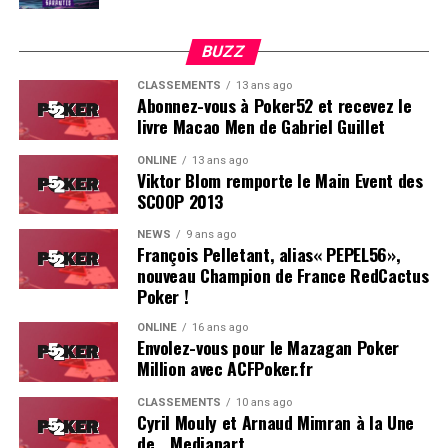
BUZZ
CLASSEMENTS
13 ans ago
Abonnez-vous à Poker52 et recevez le
livre Macao Men de Gabriel Guillet
ONLINE
13 ans ago
Viktor Blom remporte le Main Event des
SCOOP 2013
Soleau à gauche, sorti par Logghe au centre
NEWS
9 ans ago
François Pelletant, alias« PEPEL56»,
nouveau Champion de France RedCactus
Poker !
ONLINE
16 ans ago
Envolez-vous pour le Mazagan Poker
Million avec ACFPoker.fr
CLASSEMENTS
10 ans ago
Cyril Mouly et Arnaud Mimran à la Une
de… Mediapart