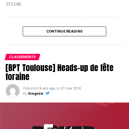
23350€.
Place désormais au champagne et à la photo officielle
pour célébrer le vainqueur du BPT Toulouse 2018.
CONTINUE READING
Assis devant une tonne, Sofian remporte le trophée du BPT Toulouse
2018, en costaud !
CLASSEMENTS
[BPT Toulouse] Heads-up de fête
foraine
Published
8 ans ago
on
21 mai 2018
By
Gregoire