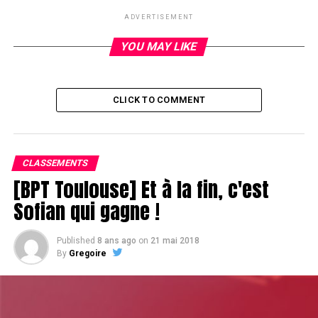
UP NEXT
ADVERTISEMENT
Après Zerbib, c'est au tour de Basou de prendre la porte
YOU MAY LIKE
DON'T MISS
Deux petits coups et puis s'en va
CLICK TO COMMENT
CLASSEMENTS
[BPT Toulouse] Et à la fin, c'est
Sofian qui gagne !
Published
8 ans ago
on
21 mai 2018
By
Gregoire