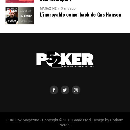
MAGAZINE
3 ans ago
L’incroyable come-back de Gus Hansen
POKER52 Magazine - Copyright © 2018 Game Prod. Design by Gotham
Nerds.