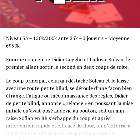
Niveau 33 – 150k/300k ante 25k – 3 joueurs – Moyenne
6950k
Enorme coup entre Didier Logghe et Ludovic Soleau, le
premier allant sortir le second en deux coups de suite.
Le coup principal, celui qui déstacke Soleau et le laisse
avec une toute petite blind, se déroule d’une façon bien
étrange. Fatigue ou méconnaissance des règles, Didier
de petite blind, annonce « relance » en poussant la mise
initiale qu’avait posé Ludovic au bouton, soit un min-
raise. Sofian en BB s’échappe du coup et après
intervention rapide et efficace du floor, on n’autorise à
Didier qu’une min relance, ce que s’empresse de