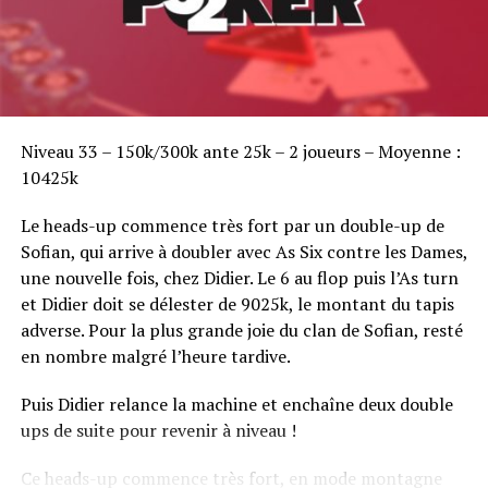
Sofian Benaissa, vainqueur bien entouré !
Niveau 33 – 150k/300k ante 25k – 2 joueurs – Moyenne :
10425k
Le heads-up commence très fort par un double-up de
Sofian, qui arrive à doubler avec As Six contre les Dames,
une nouvelle fois, chez Didier. Le 6 au flop puis l’As turn
et Didier doit se délester de 9025k, le montant du tapis
adverse. Pour la plus grande joie du clan de Sofian, resté
en nombre malgré l’heure tardive.
Puis Didier relance la machine et enchaîne deux double
ups de suite pour revenir à niveau !
Ce heads-up commence très fort, en mode montagne