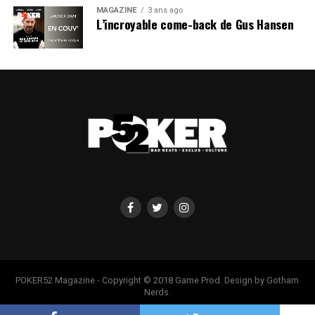
MAGAZINE
3 ans ago
L’incroyable come-back de Gus Hansen
POKER52 Magazine - Copyright © 2018 Game Prod. Design by Gotham
Nerds.