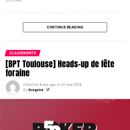
Place désormais au champagne et à la photo officielle
pour célébrer le vainqueur du BPT Toulouse 2018.
CONTINUE READING
Assis devant une tonne, Sofian remporte le trophée du BPT Toulouse
2018, en costaud !
CLASSEMENTS
[BPT Toulouse] Heads-up de fête
foraine
Published
8 ans ago
on
21 mai 2018
By
Gregoire