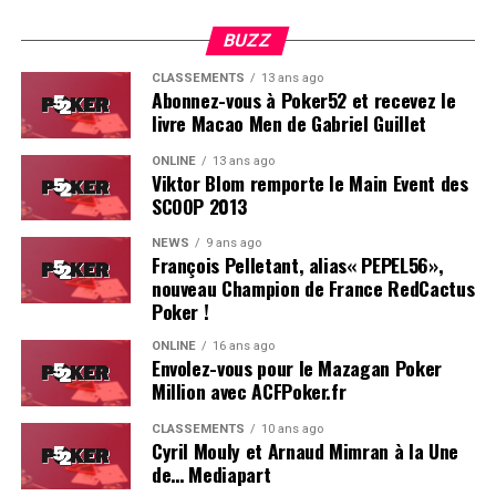
BUZZ
CLASSEMENTS
13 ans ago
Abonnez-vous à Poker52 et recevez le
livre Macao Men de Gabriel Guillet
ONLINE
13 ans ago
Viktor Blom remporte le Main Event des
SCOOP 2013
Soleau à gauche, sorti par Logghe au centre
NEWS
9 ans ago
François Pelletant, alias« PEPEL56»,
nouveau Champion de France RedCactus
Poker !
ONLINE
16 ans ago
Envolez-vous pour le Mazagan Poker
Million avec ACFPoker.fr
CLASSEMENTS
10 ans ago
Cyril Mouly et Arnaud Mimran à la Une
de… Mediapart