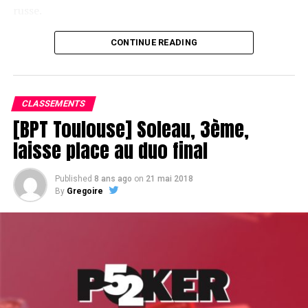
russe.
CONTINUE READING
Le champagne va réchauffer si les deux finalistes ne se décident pas !
CLASSEMENTS
[BPT Toulouse] Soleau, 3ème,
laisse place au duo final
Published
8 ans ago
on
21 mai 2018
By
Gregoire