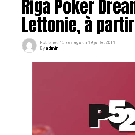
Riga Poker Dream
Lettonie, à parti
Published
15 ans ago
on
19 juillet 2011
By
admin