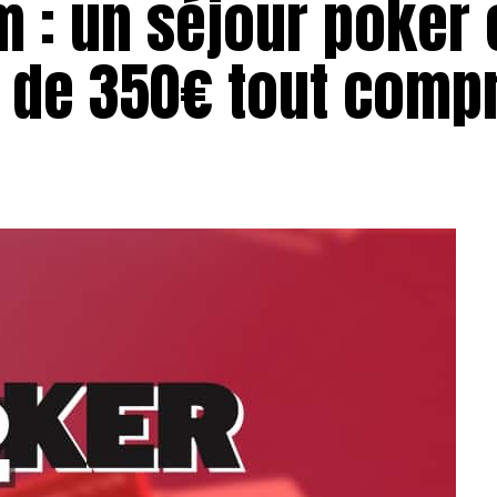
 : un séjour poker 
r de 350€ tout compr