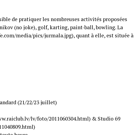
sible de pratiquer les nombreuses activités proposées
shnikov (no joke), golf, karting, paint-ball, bowling. La
.com/m​edia/pics/jurmala.jpg), quant à elle, est située à
andard (21/22/23 juillet)
w.raiclub.lv/lv/f​oto/2011060304.html) & Studio 69
2011040809.html)
à toute heure