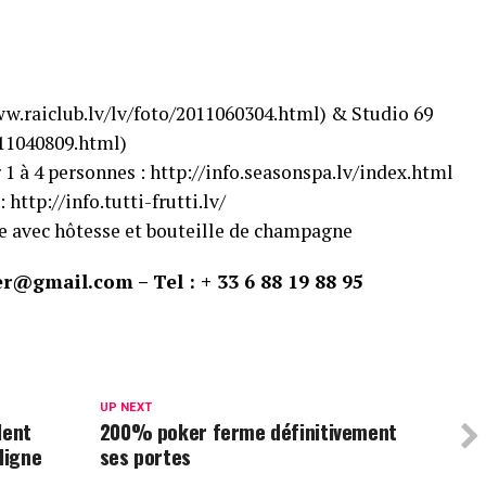
w.raiclub.lv/lv/f​oto/2011060304.html) & Studio 69
2011040809.html)
1 à 4 personnes : http://info.seasonspa.lv/i​ndex.html
http://info.tutti-frutti.l​v/
e avec hôtesse et bouteille de champagne
r@gmail.com – Tel : + 33 6 88 19 88 95
UP NEXT
lent
200% poker ferme définitivement
ligne
ses portes