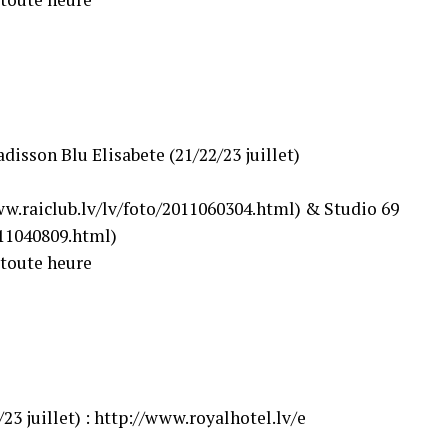
disson Blu Elisabete (21/22/23 juillet)
w.raiclub.lv/lv/f​oto/2011060304.html) & Studio 69
2011040809.html)
à toute heure
23 juillet) : http://www.royalhotel.lv/e​