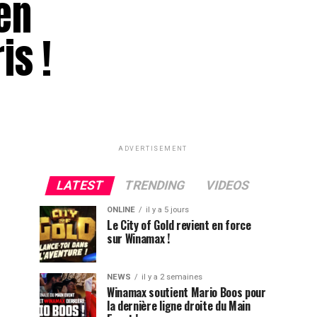
en
is !
ADVERTISEMENT
LATEST
TRENDING
VIDEOS
ONLINE
il y a 5 jours
Le City of Gold revient en force
sur Winamax !
NEWS
il y a 2 semaines
Winamax soutient Mario Boos pour
la dernière ligne droite du Main