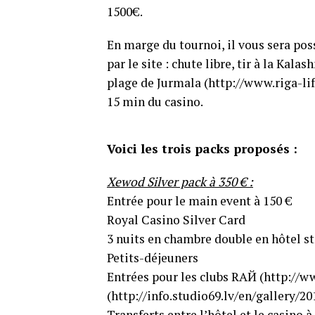
1500€.
En marge du tournoi, il vous sera pos
par le site : chute libre, tir à la Kala
plage de Jurmala (http://www.riga-life
15 min du casino.
Voici les trois packs proposés :
Xewod Silver pack à 350 € :
Entrée pour le main event à 150 €
Royal Casino Silver Card
3 nuits en chambre double en hôtel st
Petits-déjeuners
Entrées pour les clubs RAЙ (http://ww
(http://info.studio69.lv/en​/gallery/
Transferts entre l’hôtel et le casino 