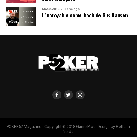
MAGAZINE
3 ans ago
L’incroyable come-back de Gus Hansen
POKER52 Magazine - Copyright © 2018 Game Prod. Design by Gotham
Nerds.