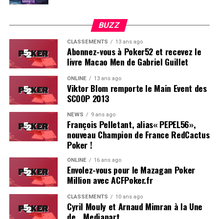
BUZZ
CLASSEMENTS
13 ans ago
Abonnez-vous à Poker52 et recevez le
livre Macao Men de Gabriel Guillet
ONLINE
13 ans ago
Viktor Blom remporte le Main Event des
SCOOP 2013
Soleau à gauche, sorti par Logghe au centre
NEWS
9 ans ago
François Pelletant, alias« PEPEL56»,
nouveau Champion de France RedCactus
Poker !
ONLINE
16 ans ago
Envolez-vous pour le Mazagan Poker
Million avec ACFPoker.fr
CLASSEMENTS
10 ans ago
Cyril Mouly et Arnaud Mimran à la Une
de… Mediapart