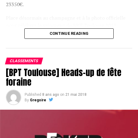
23350€.
Place désormais au champagne et à la photo officielle
pour célébrer le vainqueur du BPT Toulouse 2018.
CONTINUE READING
Assis devant une tonne, Sofian remporte le trophée du BPT Toulouse
2018, en costaud !
CLASSEMENTS
[BPT Toulouse] Heads-up de fête
foraine
Published
8 ans ago
on
21 mai 2018
By
Gregoire