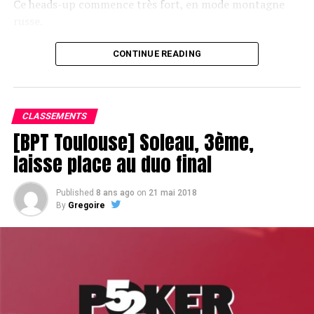
Ce heads-up commence très fort, en mode montagne
russe.
CONTINUE READING
Le champagne va réchauffer si les deux finalistes ne se décident pas !
CLASSEMENTS
[BPT Toulouse] Soleau, 3ème,
laisse place au duo final
Published
8 ans ago
on
21 mai 2018
By
Gregoire