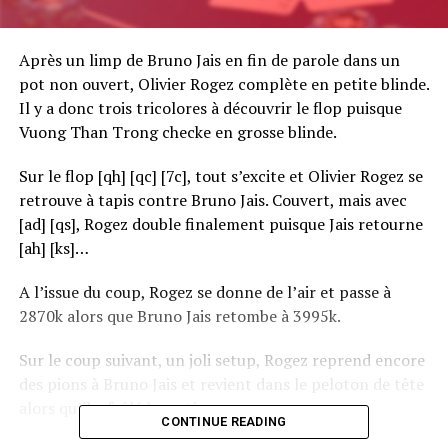
Après un limp de Bruno Jais en fin de parole dans un
pot non ouvert, Olivier Rogez complète en petite blinde.
Il y a donc trois tricolores à découvrir le flop puisque
Vuong Than Trong checke en grosse blinde.
Sur le flop [qh] [qc] [7c], tout s’excite et Olivier Rogez se
retrouve à tapis contre Bruno Jais. Couvert, mais avec
[ad] [qs], Rogez double finalement puisque Jais retourne
[ah] [ks]…
A l’issue du coup, Rogez se donne de l’air et passe à
2870k alors que Bruno Jais retombe à 3995k.
Sur le coup suivant, un joli setup, Rogez reprend encore
des pions à Bruno Jais et revient dans le peloton de tête
alors qu’il a frôlé la sortie.
CONTINUE READING