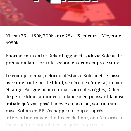
Niveau 33 – 150k/300k ante 25k – 3 joueurs – Moyenne
6950k
Enorme coup entre Didier Logghe et Ludovic Soleau, le
premier allant sortir le second en deux coups de suite.
Le coup principal, celui qui déstacke Soleau et le laisse
avec une toute petite blind, se déroule d’une façon bien
étrange. Fatigue ou méconnaissance des règles, Didier
de petite blind, annonce « relance » en poussant la mise
initiale qu’avait posé Ludovic au bouton, soit un min-
raise. Sofian en BB s’échappe du coup et après
intervention rapide et efficace du floor, on n’autorise à
Didier qu’une min relance, ce que s’empresse de