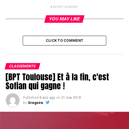
ADVERTISEMENT
RELATED TOPICS:
YOU MAY LIKE
UP NEXT
High-roller in progress
DON'T MISS
Reprise
CLICK TO COMMENT
CLASSEMENTS
[BPT Toulouse] Et à la fin, c'est
Sofian qui gagne !
Published
8 ans ago
on
21 mai 2018
By
Gregoire