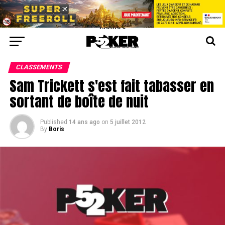
center>
CLASSEMENTS
Sam Trickett s'est fait tabasser en
sortant de boîte de nuit
Published
14 ans ago
on
5 juillet 2012
By
Boris