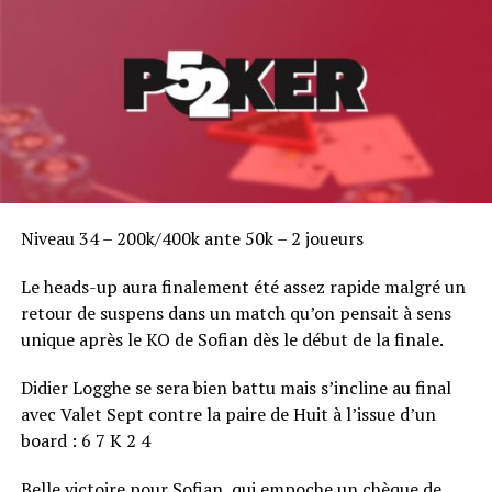
Boomer :
Sam, tu le mérites. J’ai vu la façon dont tu as manqué de
respect à Hellmuth durant le One Drop. Tu étais tellement arrogant.
Sam Trickett :
Manque de respect ? Je ne vois pas quoi de quoi tu
parles. Je suis sûr que Phil non plus.
Niveau 34 – 200k/400k ante 50k – 2 joueurs
RELATED TOPICS:
UP NEXT
Le heads-up aura finalement été assez rapide malgré un
Le JT du Poker – Revoir l'émission 2
retour de suspens dans un match qu’on pensait à sens
DON'T MISS
unique après le KO de Sofian dès le début de la finale.
Journal des WSOP : Une goutte d'eau (4 juillet)
Didier Logghe se sera bien battu mais s’incline au final
avec Valet Sept contre la paire de Huit à l’issue d’un
board : 6 7 K 2 4
Belle victoire pour Sofian, qui empoche un chèque de