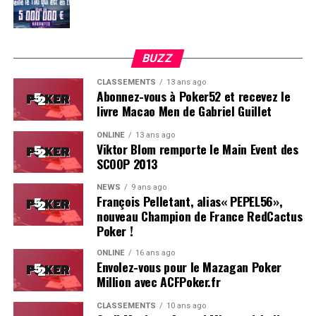
BUZZ
CLASSEMENTS
13 ans ago
Abonnez-vous à Poker52 et recevez le
livre Macao Men de Gabriel Guillet
ONLINE
13 ans ago
Viktor Blom remporte le Main Event des
SCOOP 2013
Soleau à gauche, sorti par Logghe au centre
NEWS
9 ans ago
François Pelletant, alias« PEPEL56»,
nouveau Champion de France RedCactus
Poker !
ONLINE
16 ans ago
Envolez-vous pour le Mazagan Poker
Million avec ACFPoker.fr
CLASSEMENTS
10 ans ago