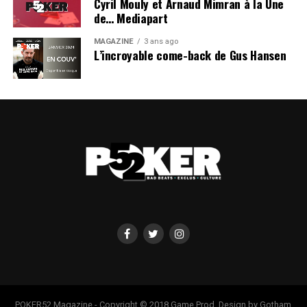
Cyril Mouly et Arnaud Mimran à la Une
de… Mediapart
MAGAZINE
3 ans ago
L’incroyable come-back de Gus Hansen
POKER52 Magazine - Copyright © 2018 Game Prod. Design by Gotham