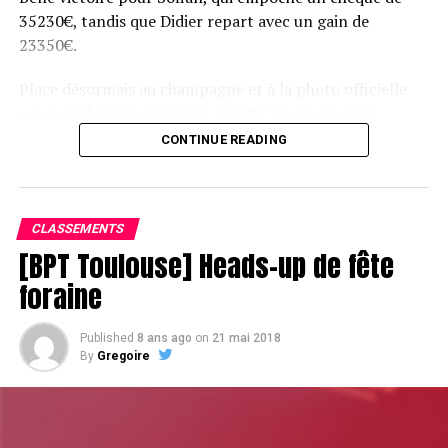
35230€, tandis que Didier repart avec un gain de
23350€.
Place désormais au champagne et à la photo officielle
pour célébrer le vainqueur du BPT Toulouse 2018.
CONTINUE READING
Assis devant une tonne, Sofian remporte le trophée du BPT Toulouse
2018, en costaud !
CLASSEMENTS
[BPT Toulouse] Heads-up de fête
foraine
Published
8 ans ago
on
21 mai 2018
By
Gregoire