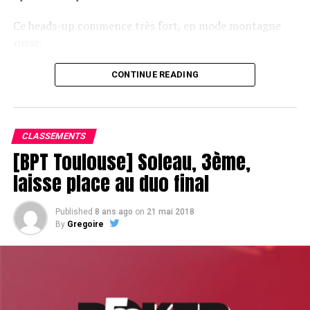
Ce heads-up commence très fort, en mode montagne
russe.
CONTINUE READING
Le champagne va réchauffer si les deux finalistes ne se décident pas !
CLASSEMENTS
[BPT Toulouse] Soleau, 3ème,
laisse place au duo final
Published
8 ans ago
on
21 mai 2018
By
Gregoire