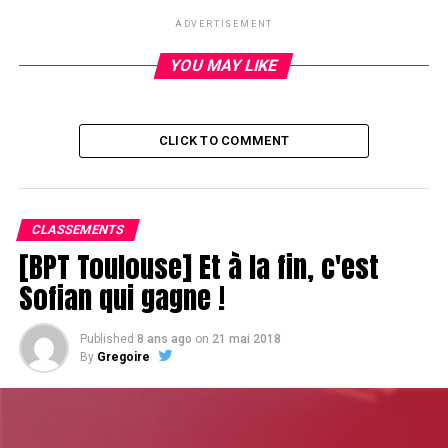
RELATED TOPICS:
ADVERTISEMENT
UP NEXT
Gagnez votre siège pour le WPT Marrakech avec
YOU MAY LIKE
PokerXtrem
DON'T MISS
End of Day 1A : Flavien Guenan chipleader
CLICK TO COMMENT
CLASSEMENTS
[BPT Toulouse] Et à la fin, c'est
Sofian qui gagne !
Published
8 ans ago
on
21 mai 2018
By
Gregoire