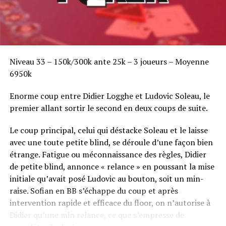
Niveau 33 – 150k/300k ante 25k – 3 joueurs – Moyenne
6950k
Enorme coup entre Didier Logghe et Ludovic Soleau, le
premier allant sortir le second en deux coups de suite.
Le coup principal, celui qui déstacke Soleau et le laisse
avec une toute petite blind, se déroule d’une façon bien
étrange. Fatigue ou méconnaissance des règles, Didier
de petite blind, annonce « relance » en poussant la mise
initiale qu’avait posé Ludovic au bouton, soit un min-
raise. Sofian en BB s’échappe du coup et après
intervention rapide et efficace du floor, on n’autorise à
Didier qu’une min relance, ce que s’empresse de