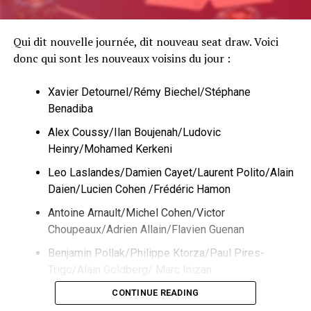
Qui dit nouvelle journée, dit nouveau seat draw. Voici
donc qui sont les nouveaux voisins du jour :
Xavier Detournel/Rémy Biechel/Stéphane
Benadiba
Alex Coussy/Ilan Boujenah/Ludovic
Heinry/Mohamed Kerkeni
Leo Laslandes/Damien Cayet/Laurent Polito/Alain
Daien/Lucien Cohen /Frédéric Hamon
Antoine Arnault/Michel Cohen/Victor
Choupeaux/Adrien Allain/Flavien Guenan
Benjamin Pollak/Philippe Ktorza/Paul Pires-
Trigo/Alain Goldberg/ Marc Inizan
CONTINUE READING