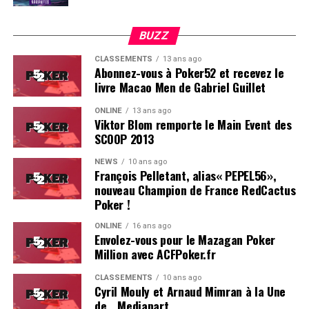
BUZZ
CLASSEMENTS
13 ans ago
Abonnez-vous à Poker52 et recevez le
livre Macao Men de Gabriel Guillet
ONLINE
13 ans ago
Viktor Blom remporte le Main Event des
SCOOP 2013
Soleau à gauche, sorti par Logghe au centre
NEWS
10 ans ago
François Pelletant, alias« PEPEL56»,
nouveau Champion de France RedCactus
Poker !
ONLINE
16 ans ago
Envolez-vous pour le Mazagan Poker
Million avec ACFPoker.fr
CLASSEMENTS
10 ans ago
Cyril Mouly et Arnaud Mimran à la Une
de… Mediapart