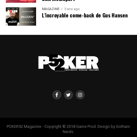
MAGAZINE
3 ans ago
L’incroyable come-back de Gus Hansen
POKER52 Magazine - Copyright © 2018 Game Prod. Design by Gotham
Nerds.