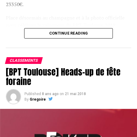
23350€.
Place désormais au champagne et à la photo officielle
pour célébrer le vainqueur du BPT Toulouse 2018.
CONTINUE READING
Assis devant une tonne, Sofian remporte le trophée du BPT Toulouse
2018, en costaud !
CLASSEMENTS
[BPT Toulouse] Heads-up de fête
foraine
Published
8 ans ago
on
21 mai 2018
By
Gregoire