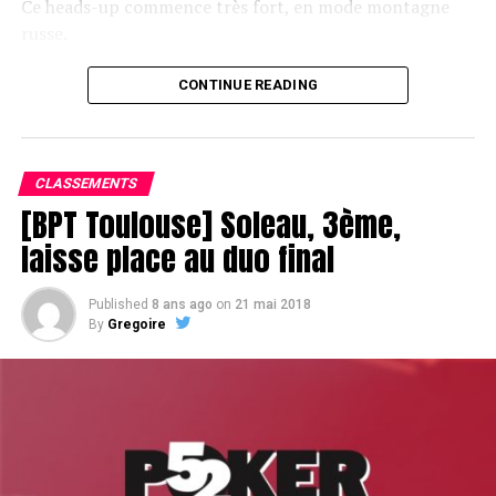
Ce heads-up commence très fort, en mode montagne
russe.
CONTINUE READING
Le champagne va réchauffer si les deux finalistes ne se décident pas !
CLASSEMENTS
[BPT Toulouse] Soleau, 3ème,
laisse place au duo final
Published
8 ans ago
on
21 mai 2018
By
Gregoire