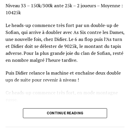
Niveau 33 – 150k/300k ante 25k – 2 joueurs – Moyenne :
10425k
Le heads-up commence très fort par un double-up de
Sofian, qui arrive à doubler avec As Six contre les Dames,
une nouvelle fois, chez Didier. Le 6 au flop puis l’As turn
et Didier doit se délester de 9025k, le montant du tapis
adverse. Pour la plus grande joie du clan de Sofian, resté
en nombre malgré l’heure tardive.
Puis Didier relance la machine et enchaîne deux double
ups de suite pour revenir à niveau !
Ce heads-up commence très fort, en mode montagne
russe.
CONTINUE READING
Le champagne va réchauffer si les deux finalistes ne se décident pas !