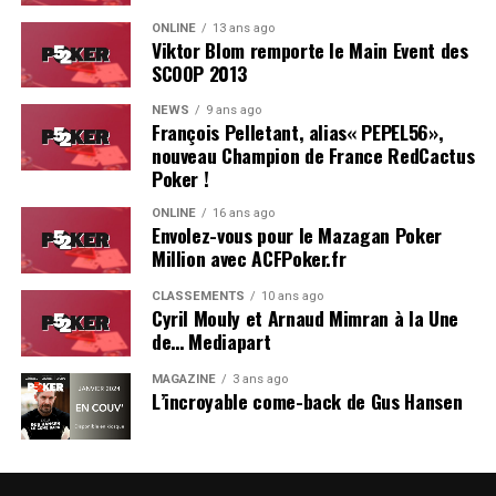
ONLINE
13 ans ago
Viktor Blom remporte le Main Event des
SCOOP 2013
Soleau à gauche, sorti par Logghe au centre
NEWS
9 ans ago
François Pelletant, alias« PEPEL56»,
nouveau Champion de France RedCactus
Poker !
ONLINE
16 ans ago
Envolez-vous pour le Mazagan Poker
Million avec ACFPoker.fr
CLASSEMENTS
10 ans ago
Cyril Mouly et Arnaud Mimran à la Une
de… Mediapart
MAGAZINE
3 ans ago
L’incroyable come-back de Gus Hansen