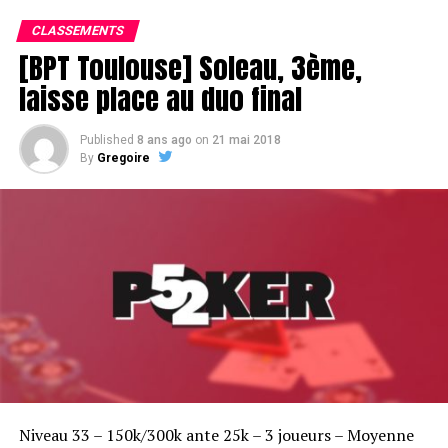
CLASSEMENTS
[BPT Toulouse] Soleau, 3ème,
laisse place au duo final
Published
8 ans ago
on
21 mai 2018
By
Gregoire
Niveau 33 – 150k/300k ante 25k – 3 joueurs – Moyenne