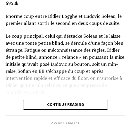
6950k
Enorme coup entre Didier Logghe et Ludovic Soleau, le
premier allant sortir le second en deux coups de suite.
Le coup principal, celui qui déstacke Soleau et le laisse
avec une toute petite blind, se déroule d’une façon bien
étrange. Fatigue ou méconnaissance des règles, Didier
de petite blind, annonce « relance » en poussant la mise
initiale qu’avait posé Ludovic au bouton, soit un min-
raise. Sofian en BB s’échappe du coup et après
intervention rapide et efficace du floor, on n’autorise à
Didier qu’une min relance, ce que s’empresse de
compléter Ludovic.
Flop QJ4. All-in de Ludovic et insta call de Logghe, avec
CONTINUE READING
QQ pour brelan max floppé. Ludovic retourne les As,
meurtris, et rien ne vient l’aider. Après avoir payé les
ADVERTISEMENT
4420k du tapis adverse, il ne lui reste que 450k, soit à