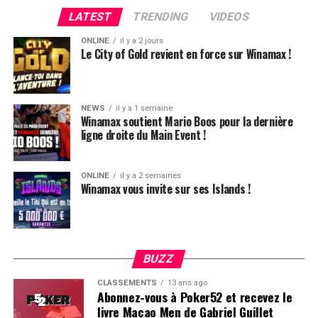
peine une BB, qu’il perdra le coup suivant contre le
LATEST
TRENDING
VIDEOS
même adversaire.
ONLINE
il y a 2 jours
Ludovic Soleau sort donc à la troisième place, pour un
Le City of Gold revient en force sur Winamax !
joli gain de 15720€ !
Place au heads-up final.
NEWS
il y a 1 semaine
Winamax soutient Mario Boos pour la dernière
ligne droite du Main Event !
ONLINE
il y a 2 semaines
Winamax vous invite sur ses Islands !
BUZZ
CLASSEMENTS
13 ans ago
Abonnez-vous à Poker52 et recevez le
livre Macao Men de Gabriel Guillet