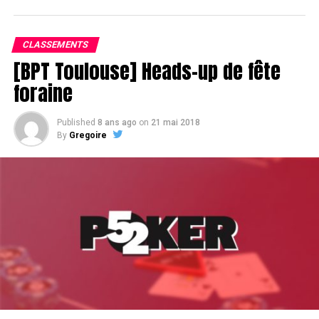
Assis devant une tonne, Sofian remporte le trophée du BPT Toulouse
2018, en costaud !
CLASSEMENTS
[BPT Toulouse] Heads-up de fête
foraine
Published
8 ans ago
on
21 mai 2018
By
Gregoire
Sofian Benaissa, vainqueur bien entouré !