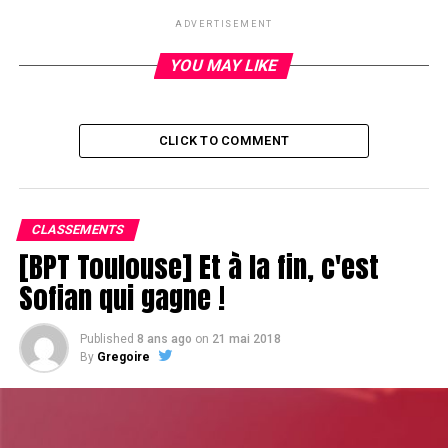
ADVERTISEMENT
DON'T MISS
Lucille Cailly se maintient vers le haut
YOU MAY LIKE
CLICK TO COMMENT
CLASSEMENTS
[BPT Toulouse] Et à la fin, c'est
Sofian qui gagne !
Published
8 ans ago
on
21 mai 2018
By
Gregoire