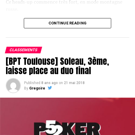
Ce heads-up commence très fort, en mode montagne
russe.
CONTINUE READING
Le champagne va réchauffer si les deux finalistes ne se décident pas !
CLASSEMENTS
[BPT Toulouse] Soleau, 3ème,
laisse place au duo final
Published
8 ans ago
on
21 mai 2018
By
Gregoire