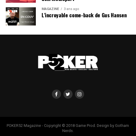
MAGAZINE
3 ans ago
L’incroyable come-back de Gus Hansen
POKER52 Magazine - Copyright © 2018 Game Prod. Design by Gotham
Nerds.