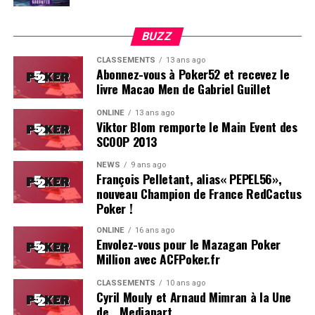
BUZZ
CLASSEMENTS
13 ans ago
Abonnez-vous à Poker52 et recevez le
livre Macao Men de Gabriel Guillet
ONLINE
13 ans ago
Viktor Blom remporte le Main Event des
SCOOP 2013
Soleau à gauche, sorti par Logghe au centre
NEWS
9 ans ago
François Pelletant, alias« PEPEL56»,
nouveau Champion de France RedCactus
Poker !
ONLINE
16 ans ago
Envolez-vous pour le Mazagan Poker
Million avec ACFPoker.fr
CLASSEMENTS
10 ans ago
Cyril Mouly et Arnaud Mimran à la Une
de… Mediapart