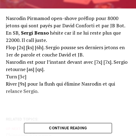
Nasrodin Pirmamod open-shove préflop pour 8000
jetons qui sont payés par David Conforti et par JB Bot.
En SB,
Sergi Benso
hésite car il ne lui reste plus que
22000. Il call juste.
Flop [2s] [ks] [6h]. Sergio pousse ses derniers jetons en
1er de parole et couche David et JB.
Nasrodin est pour l’instant devant avec [7x] [7x]. Sergio
retourne [as] [qs].
Turn [3c]
River [9s] pour la flush qui élimine Nasrodin et qui
relance Sergio.
RELATED TOPICS:
CONTINUE READING
UP NEXT
Chipcount à la pause