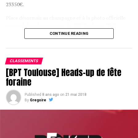
23350€.
Place désormais au champagne et à la photo officielle
pour célébrer le vainqueur du BPT Toulouse 2018.
CONTINUE READING
Assis devant une tonne, Sofian remporte le trophée du BPT Toulouse
2018, en costaud !
CLASSEMENTS
[BPT Toulouse] Heads-up de fête
foraine
Published
8 ans ago
on
21 mai 2018
By
Gregoire