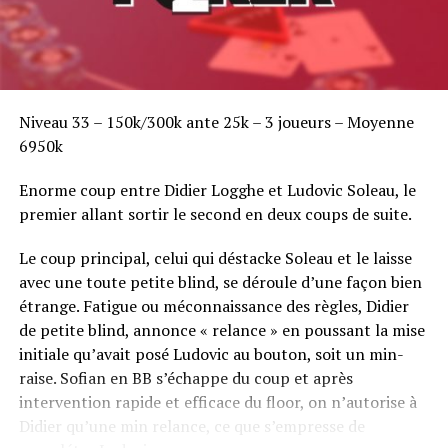
Niveau 33 – 150k/300k ante 25k – 3 joueurs – Moyenne
6950k
Enorme coup entre Didier Logghe et Ludovic Soleau, le
premier allant sortir le second en deux coups de suite.
Le coup principal, celui qui déstacke Soleau et le laisse
avec une toute petite blind, se déroule d’une façon bien
étrange. Fatigue ou méconnaissance des règles, Didier
de petite blind, annonce « relance » en poussant la mise
initiale qu’avait posé Ludovic au bouton, soit un min-
raise. Sofian en BB s’échappe du coup et après
intervention rapide et efficace du floor, on n’autorise à
Didier qu’une min relance, ce que s’empresse de