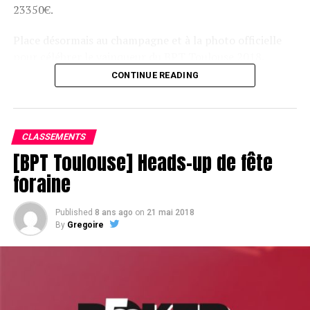
23350€.
Place désormais au champagne et à la photo officielle
pour célébrer le vainqueur du BPT Toulouse 2018.
CONTINUE READING
Assis devant une tonne, Sofian remporte le trophée du BPT Toulouse
2018, en costaud !
CLASSEMENTS
[BPT Toulouse] Heads-up de fête
foraine
Published
8 ans ago
on
21 mai 2018
By
Gregoire