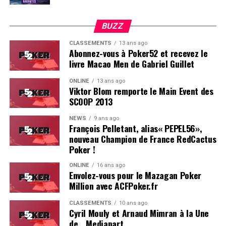
BUZZ
CLASSEMENTS
13 ans ago
Abonnez-vous à Poker52 et recevez le
livre Macao Men de Gabriel Guillet
ONLINE
13 ans ago
Viktor Blom remporte le Main Event des
SCOOP 2013
Soleau à gauche, sorti par Logghe au centre
NEWS
9 ans ago
François Pelletant, alias« PEPEL56»,
nouveau Champion de France RedCactus
Poker !
ONLINE
16 ans ago
Envolez-vous pour le Mazagan Poker
Million avec ACFPoker.fr
CLASSEMENTS
10 ans ago
Cyril Mouly et Arnaud Mimran à la Une
de… Mediapart