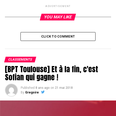
misant 360k. Wilfried abandonne le coup et Ness
ADVERTISEMENT
remporte le pot et un ascendant psychologique capital.
YOU MAY LIKE
CLICK TO COMMENT
CLASSEMENTS
[BPT Toulouse] Et à la fin, c'est
Sofian qui gagne !
Published
8 ans ago
on
21 mai 2018
By
Gregoire
RELATED TOPICS:
UP NEXT