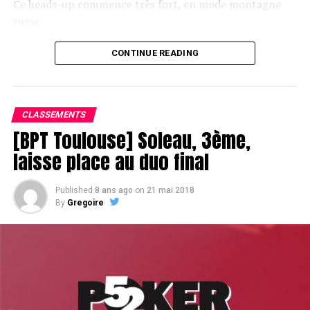
Ce heads-up commence très fort, en mode montagne
russe.
CONTINUE READING
Le champagne va réchauffer si les deux finalistes ne se décident pas !
CLASSEMENTS
[BPT Toulouse] Soleau, 3ème,
laisse place au duo final
Published
8 ans ago
on
21 mai 2018
By
Gregoire