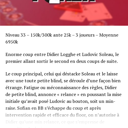
Niveau 33 – 150k/300k ante 25k – 3 joueurs – Moyenne
6950k
Enorme coup entre Didier Logghe et Ludovic Soleau, le
premier allant sortir le second en deux coups de suite.
Le coup principal, celui qui déstacke Soleau et le laisse
avec une toute petite blind, se déroule d’une façon bien
étrange. Fatigue ou méconnaissance des règles, Didier
de petite blind, annonce « relance » en poussant la mise
initiale qu’avait posé Ludovic au bouton, soit un min-
raise. Sofian en BB s’échappe du coup et après
intervention rapide et efficace du floor, on n’autorise à
Didier qu’une min relance, ce que s’empresse de