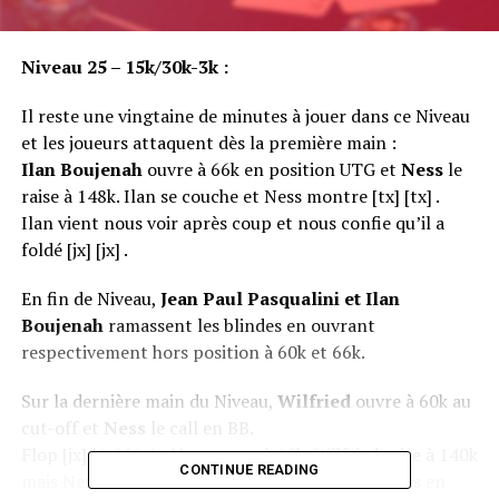
Niveau 25 – 15k/30k-3k :
Il reste une vingtaine de minutes à jouer dans ce Niveau
et les joueurs attaquent dès la première main :
Ilan Boujenah
ouvre à 66k en position UTG et
Ness
le
raise à 148k. Ilan se couche et Ness montre [tx] [tx] .
Ilan vient nous voir après coup et nous confie qu’il a
foldé [jx] [jx] .
En fin de Niveau,
Jean Paul Pasqualini et Ilan
Boujenah
ramassent les blindes en ouvrant
respectivement hors position à 60k et 66k.
Sur la dernière main du Niveau,
Wilfried
ouvre à 60k au
cut-off et
Ness
le call en BB.
Flop [jx] [6x] [6x] : Ness ouvre à 60k, Wilfried raise à 140k
CONTINUE READING
mais Ness ne laisse pas faire et revient par-dessus en