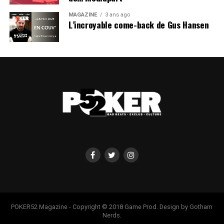
MAGAZINE
3 ans ago
L’incroyable come-back de Gus Hansen
POKER52 Magazine - Copyright © 2018 Game Prod. Design by Gotham
Nerds.