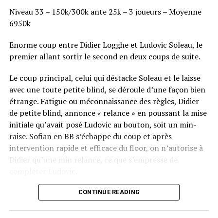
Niveau 33 – 150k/300k ante 25k – 3 joueurs – Moyenne
6950k
Enorme coup entre Didier Logghe et Ludovic Soleau, le
premier allant sortir le second en deux coups de suite.
Le coup principal, celui qui déstacke Soleau et le laisse
avec une toute petite blind, se déroule d’une façon bien
étrange. Fatigue ou méconnaissance des règles, Didier
de petite blind, annonce « relance » en poussant la mise
initiale qu’avait posé Ludovic au bouton, soit un min-
raise. Sofian en BB s’échappe du coup et après
intervention rapide et efficace du floor, on n’autorise à
Didier qu’une min relance, ce que s’empresse de
compléter Ludovic.
Flop QJ4. All-in de Ludovic et insta call de Logghe, avec
CONTINUE READING
QQ pour brelan max floppé. Ludovic retourne les As,
meurtris, et rien ne vient l’aider. Après avoir payé les