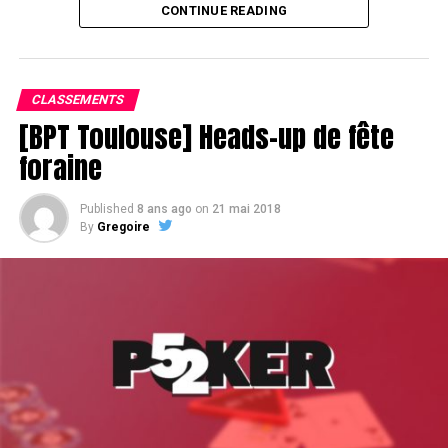
CONTINUE READING
Assis devant une tonne, Sofian remporte le trophée du BPT Toulouse
2018, en costaud !
CLASSEMENTS
[BPT Toulouse] Heads-up de fête
foraine
Published
8 ans ago
on
21 mai 2018
By
Gregoire