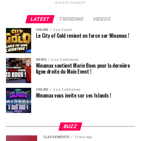
ADVERTISEMENT
4420k du tapis adverse, il ne lui reste que 450k, soit à
peine une BB, qu’il perdra le coup suivant contre le
LATEST
TRENDING
VIDEOS
même adversaire.
ONLINE
il y a 5 jours
Ludovic Soleau sort donc à la troisième place, pour un
Le City of Gold revient en force sur Winamax !
joli gain de 15720€ !
Place au heads-up final.
NEWS
il y a 2 semaines
Winamax soutient Mario Boos pour la dernière
ligne droite du Main Event !
ONLINE
il y a 2 semaines
Winamax vous invite sur ses Islands !
BUZZ
CLASSEMENTS
13 ans ago