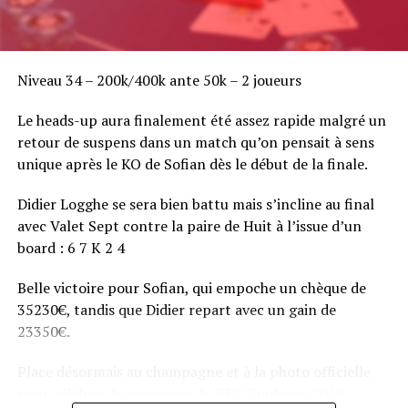
Niveau 34 – 200k/400k ante 50k – 2 joueurs
Le heads-up aura finalement été assez rapide malgré un
retour de suspens dans un match qu’on pensait à sens
unique après le KO de Sofian dès le début de la finale.
Didier Logghe se sera bien battu mais s’incline au final
avec Valet Sept contre la paire de Huit à l’issue d’un
board : 6 7 K 2 4
Belle victoire pour Sofian, qui empoche un chèque de
35230€, tandis que Didier repart avec un gain de
23350€.
Place désormais au champagne et à la photo officielle
pour célébrer le vainqueur du BPT Toulouse 2018.