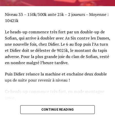
Sofian Benaissa, vainqueur bien entouré !
Niveau 33 – 150k/300k ante 25k – 2 joueurs – Moyenne :
10425k
Le heads-up commence très fort par un double-up de
Sofian, qui arrive à doubler avec As Six contre les Dames,
une nouvelle fois, chez Didier. Le 6 au flop puis l’As turn
et Didier doit se délester de 9025k, le montant du tapis
adverse. Pour la plus grande joie du clan de Sofian, resté
en nombre malgré l’heure tardive.
Puis Didier relance la machine et enchaîne deux double
ups de suite pour revenir à niveau !
Ce heads-up commence très fort, en mode montagne
russe.
CONTINUE READING
Le champagne va réchauffer si les deux finalistes ne se décident pas !