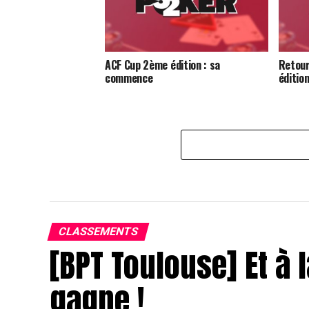
ACF Cup 2ème édition : sa
Retour
commence
éditio
CLASSEMENTS
[BPT Toulouse] Et à l
gagne !