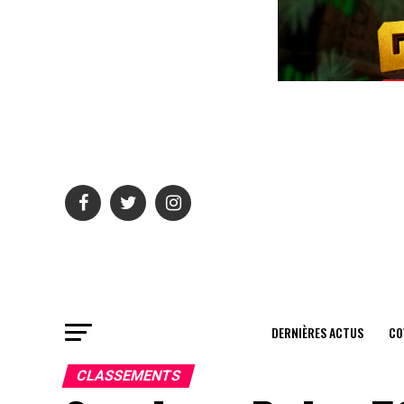
DERNIÈRES ACTUS
CO
CLASSEMENTS