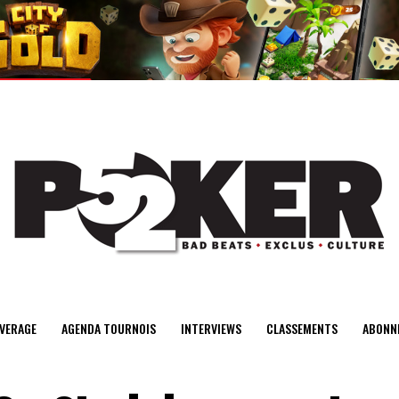
center>
VERAGE
AGENDA TOURNOIS
INTERVIEWS
CLASSEMENTS
ABONN