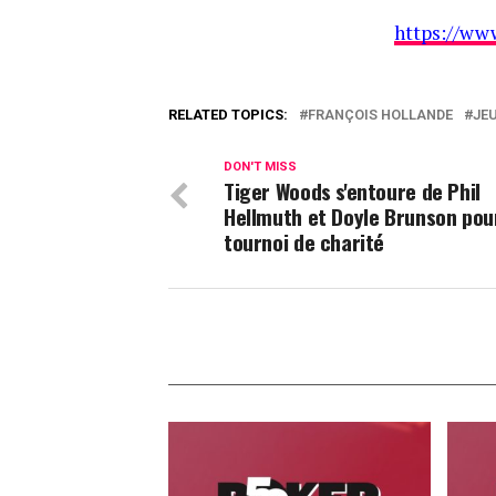
https://ww
RELATED TOPICS:
FRANÇOIS HOLLANDE
JEU
DON'T MISS
Tiger Woods s'entoure de Phil
Hellmuth et Doyle Brunson pou
tournoi de charité