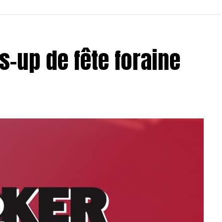
s-up de fête foraine