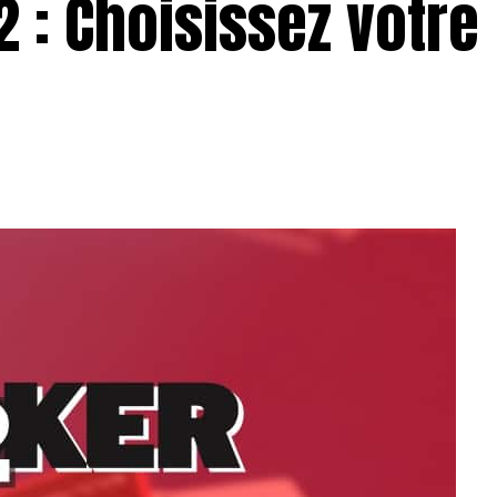
 : Choisissez votre