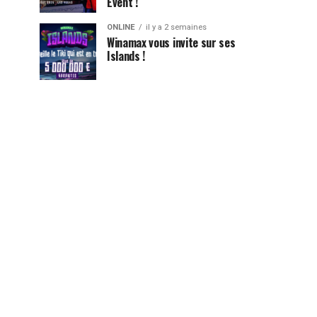
Event !
ONLINE
il y a 2 semaines
Winamax vous invite sur ses
Islands !