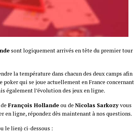
ande
sont logiquement arrivés en tête du premier tour
rendre la température dans chacun des deux camps afin
 de poker qui se joue actuellement en France concernant
mais également l’évolution des jeux en ligne.
i de
François Hollande
ou de
Nicolas Sarkozy
vous
er en ligne, répondez dès maintenant à nos questions.
u le lien) ci-dessous :