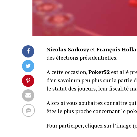
Nicolas Sarkozy
et
François Holl
des élections présidentielles.
A cette occasion,
Poker52
est allé p
d’en savoir un peu plus sur la partie
le statut des joueurs, leur fiscalité 
Alors si vous souhaitez connaître qu
êtes le plus proche concernant le pok
Pour participer, cliquez sur l’image (o