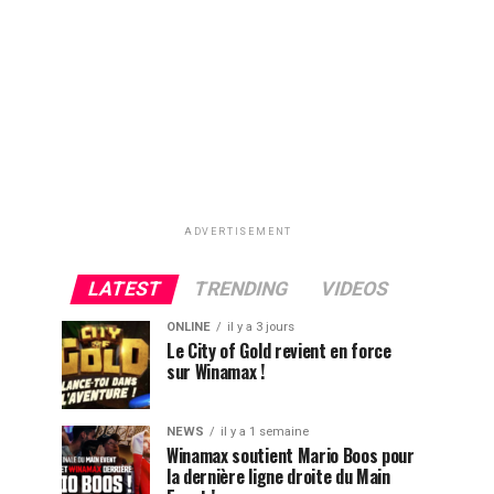
ADVERTISEMENT
LATEST
TRENDING
VIDEOS
ONLINE
il y a 3 jours
Le City of Gold revient en force
sur Winamax !
NEWS
il y a 1 semaine
Winamax soutient Mario Boos pour
la dernière ligne droite du Main