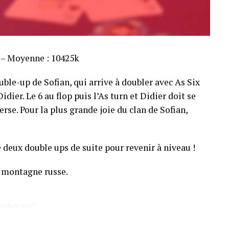
s – Moyenne : 10425k
ble-up de Sofian, qui arrive à doubler avec As Six
dier. Le 6 au flop puis l’As turn et Didier doit se
rse. Pour la plus grande joie du clan de Sofian,
 deux double ups de suite pour revenir à niveau !
 montagne russe.
cident pas !