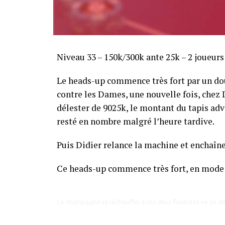
Sofian Benaissa, vainqueur bien entouré !
Niveau 33 – 150k/300k ante 25k – 2 joueur
Le heads-up commence très fort par un dou
contre les Dames, une nouvelle fois, chez Di
délester de 9025k, le montant du tapis adve
resté en nombre malgré l’heure tardive.
Puis Didier relance la machine et enchaîne
Ce heads-up commence très fort, en mode
Le champagne va réchauffer si les deux finalistes ne se dé