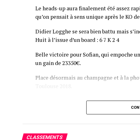
Le heads-up aura finalement été assez ra
qu’on pensait à sens unique après le KO de 
Didier Logghe se sera bien battu mais s’inc
Huit à l’issue d’un board : 6 7 K 2 4
Belle victoire pour Sofian, qui empoche un
un gain de 23350€.
Place désormais au champagne et à la phot
Toulouse 2018.
Assis devant une tonne, Sofian remporte le trophée du BP
CON
CLASSEMENTS