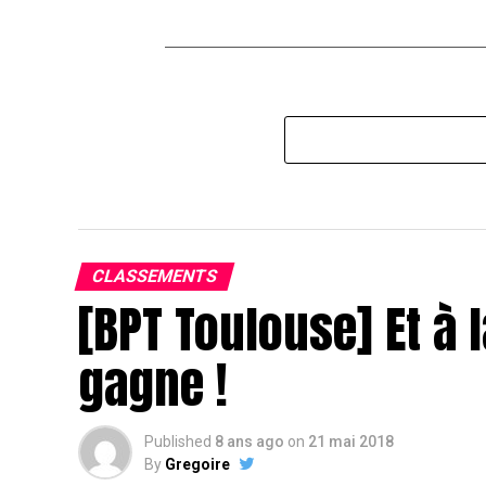
CLASSEMENTS
[BPT Toulouse] Et à l
gagne !
Published
8 ans ago
on
21 mai 2018
By
Gregoire