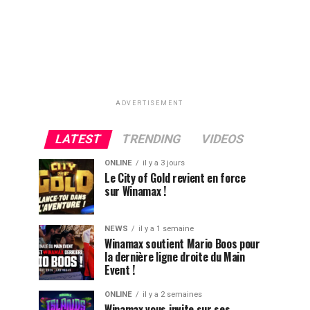
ADVERTISEMENT
LATEST
TRENDING
VIDEOS
ONLINE
il y a 3 jours
Le City of Gold revient en force
sur Winamax !
NEWS
il y a 1 semaine
Winamax soutient Mario Boos pour
la dernière ligne droite du Main
Event !
ONLINE
il y a 2 semaines
Winamax vous invite sur ses