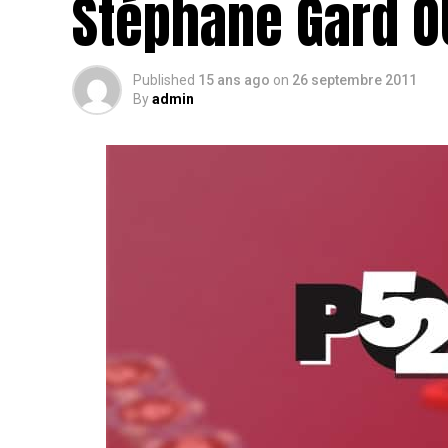
Stéphane Gard O
Published
15 ans ago
on
26 septembre 2011
By
admin