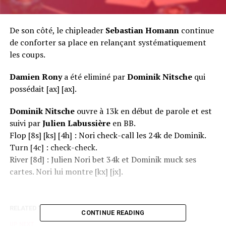
De son côté, le chipleader
Sebastian Homann
continue
de conforter sa place en relançant systématiquement
les coups.
Damien Rony
a été eliminé par
Dominik Nitsche
qui
possédait [ax] [ax].
Dominik Nitsche
ouvre à 13k en début de parole et est
suivi par
Julien Labussière
en BB.
Flop [8s] [ks] [4h] : Nori check-call les 24k de Dominik.
Turn [4c] : check-check.
River [8d] : Julien Nori bet 34k et Dominik muck ses
cartes. Nori lui montre [kx] [jx].
RELATED TOPICS:
CONTINUE READING
UP NEXT