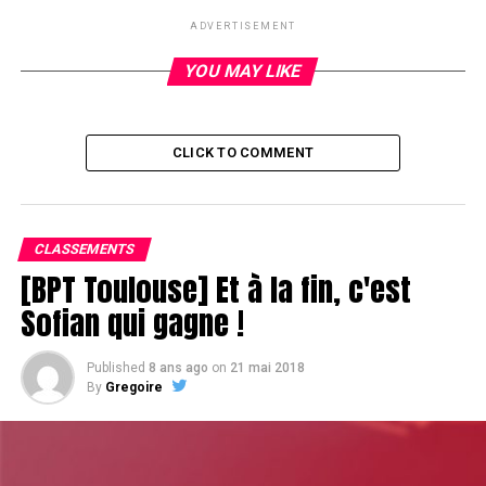
Niveau 4k/8k-1k
ADVERTISEMENT
DON'T MISS
La bulle
YOU MAY LIKE
CLICK TO COMMENT
CLASSEMENTS
[BPT Toulouse] Et à la fin, c'est
Sofian qui gagne !
Published
8 ans ago
on
21 mai 2018
By
Gregoire