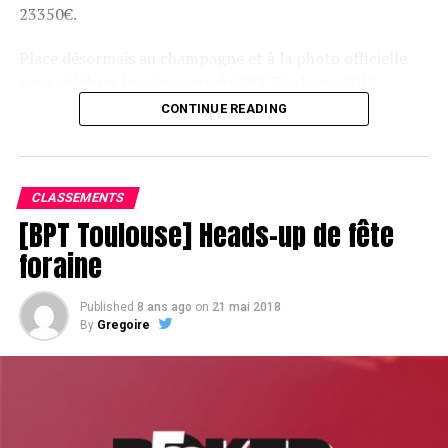
23350€.
Place désormais au champagne et à la photo officielle
pour célébrer le vainqueur du BPT Toulouse 2018.
CONTINUE READING
Assis devant une tonne, Sofian remporte le trophée du BPT Toulouse
2018, en costaud !
CLASSEMENTS
[BPT Toulouse] Heads-up de fête
foraine
Published
8 ans ago
on
21 mai 2018
By
Gregoire