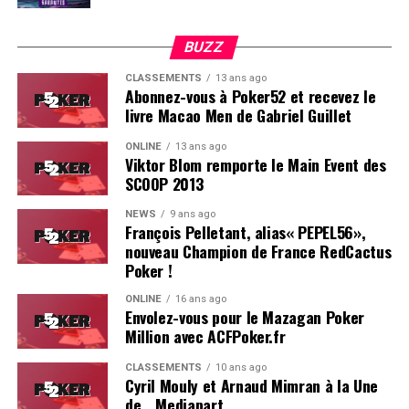
BUZZ
CLASSEMENTS
13 ans ago
Abonnez-vous à Poker52 et recevez le
livre Macao Men de Gabriel Guillet
ONLINE
13 ans ago
Viktor Blom remporte le Main Event des
SCOOP 2013
Soleau à gauche, sorti par Logghe au centre
NEWS
9 ans ago
François Pelletant, alias« PEPEL56»,
nouveau Champion de France RedCactus
Poker !
ONLINE
16 ans ago
Envolez-vous pour le Mazagan Poker
Million avec ACFPoker.fr
CLASSEMENTS
10 ans ago
Cyril Mouly et Arnaud Mimran à la Une
de… Mediapart