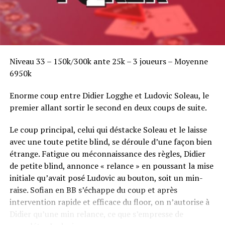
Niveau 33 – 150k/300k ante 25k – 3 joueurs – Moyenne
6950k
Enorme coup entre Didier Logghe et Ludovic Soleau, le
premier allant sortir le second en deux coups de suite.
Le coup principal, celui qui déstacke Soleau et le laisse
avec une toute petite blind, se déroule d’une façon bien
étrange. Fatigue ou méconnaissance des règles, Didier
de petite blind, annonce « relance » en poussant la mise
initiale qu’avait posé Ludovic au bouton, soit un min-
raise. Sofian en BB s’échappe du coup et après
intervention rapide et efficace du floor, on n’autorise à
Didier qu’une min relance, ce que s’empresse de