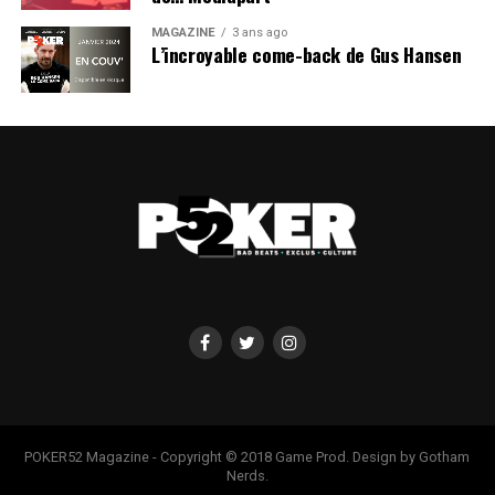
MAGAZINE
3 ans ago
L’incroyable come-back de Gus Hansen
POKER52 Magazine - Copyright © 2018 Game Prod. Design by Gotham
Nerds.