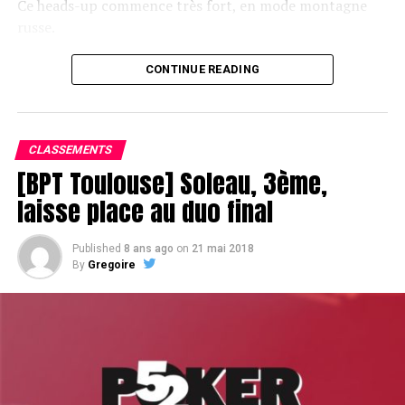
Ce heads-up commence très fort, en mode montagne
russe.
CONTINUE READING
Le champagne va réchauffer si les deux finalistes ne se décident pas !
CLASSEMENTS
[BPT Toulouse] Soleau, 3ème,
laisse place au duo final
Published
8 ans ago
on
21 mai 2018
By
Gregoire