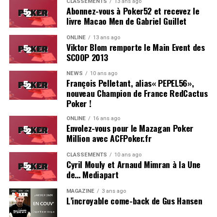
CLASSEMENTS
13 ans ago
Abonnez-vous à Poker52 et recevez le
livre Macao Men de Gabriel Guillet
ONLINE
13 ans ago
Viktor Blom remporte le Main Event des
SCOOP 2013
Soleau à gauche, sorti par Logghe au centre
NEWS
10 ans ago
François Pelletant, alias« PEPEL56»,
nouveau Champion de France RedCactus
Poker !
ONLINE
16 ans ago
Envolez-vous pour le Mazagan Poker
Million avec ACFPoker.fr
CLASSEMENTS
10 ans ago
Cyril Mouly et Arnaud Mimran à la Une
de… Mediapart
MAGAZINE
3 ans ago
L’incroyable come-back de Gus Hansen