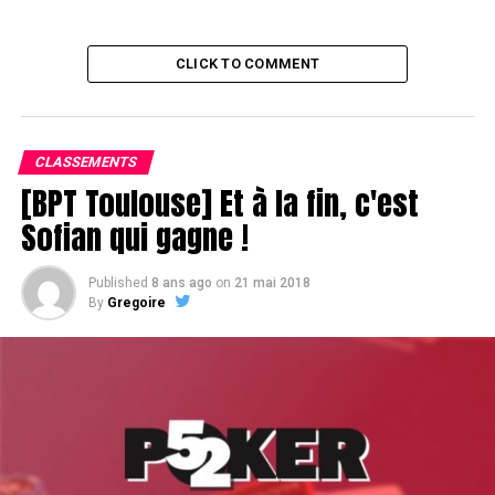
CLICK TO COMMENT
CLASSEMENTS
[BPT Toulouse] Et à la fin, c'est
Sofian qui gagne !
Published
8 ans ago
on
21 mai 2018
By
Gregoire