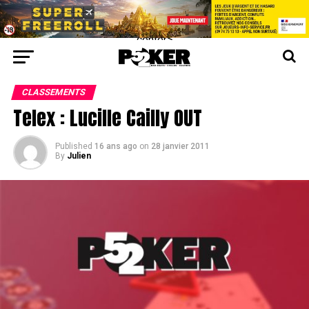
center>
CLASSEMENTS
Telex : Lucille Cailly OUT
Published
16 ans ago
on
28 janvier 2011
By
Julien