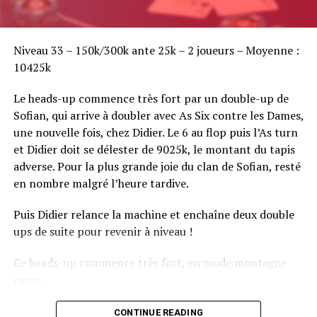
Sofian Benaissa, vainqueur bien entouré !
Niveau 33 – 150k/300k ante 25k – 2 joueurs – Moyenne :
10425k
Le heads-up commence très fort par un double-up de
Sofian, qui arrive à doubler avec As Six contre les Dames,
une nouvelle fois, chez Didier. Le 6 au flop puis l’As turn
et Didier doit se délester de 9025k, le montant du tapis
adverse. Pour la plus grande joie du clan de Sofian, resté
en nombre malgré l’heure tardive.
Puis Didier relance la machine et enchaîne deux double
ups de suite pour revenir à niveau !
Ce heads-up commence très fort, en mode montagne
russe.
CONTINUE READING