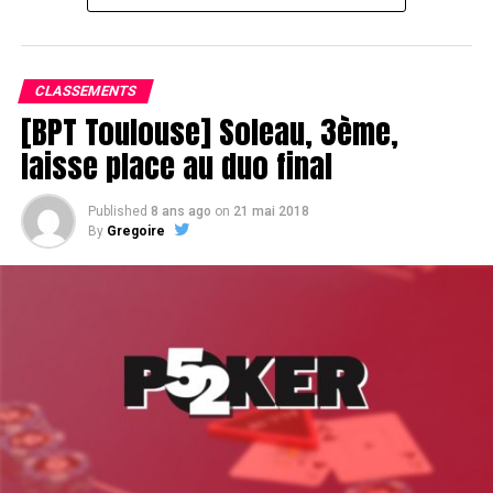
Le champagne va réchauffer si les deux finalistes ne se décident pas !
CLASSEMENTS
[BPT Toulouse] Soleau, 3ème,
laisse place au duo final
Published
8 ans ago
on
21 mai 2018
By
Gregoire