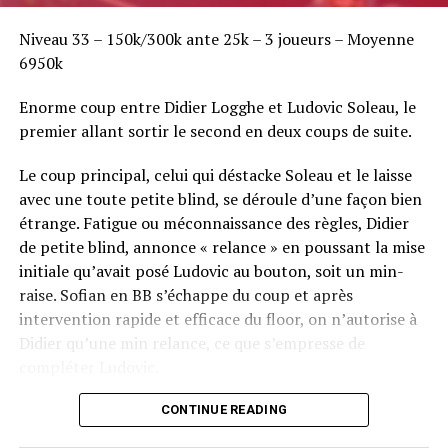
Niveau 33 – 150k/300k ante 25k – 3 joueurs – Moyenne
6950k
Enorme coup entre Didier Logghe et Ludovic Soleau, le
premier allant sortir le second en deux coups de suite.
Le coup principal, celui qui déstacke Soleau et le laisse
avec une toute petite blind, se déroule d’une façon bien
étrange. Fatigue ou méconnaissance des règles, Didier
de petite blind, annonce « relance » en poussant la mise
initiale qu’avait posé Ludovic au bouton, soit un min-
raise. Sofian en BB s’échappe du coup et après
intervention rapide et efficace du floor, on n’autorise à
Didier qu’une min relance, ce que s’empresse de
compléter Ludovic.
Flop QJ4. All-in de Ludovic et insta call de Logghe, avec
CONTINUE READING
QQ pour brelan max floppé. Ludovic retourne les As,