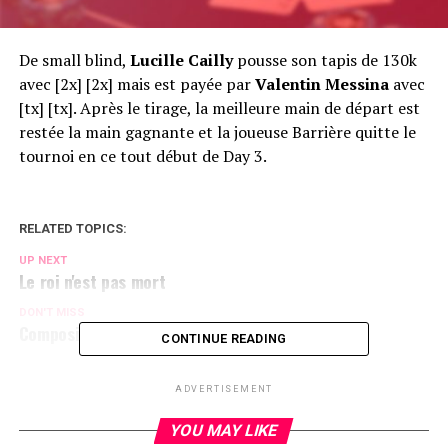
De small blind,
Lucille Cailly
pousse son tapis de 130k
avec [2x] [2x] mais est payée par
Valentin Messina
avec
[tx] [tx]. Après le tirage, la meilleure main de départ est
restée la main gagnante et la joueuse Barrière quitte le
tournoi en ce tout début de Day 3.
RELATED TOPICS:
UP NEXT
Le roi n'est pas mort
DON'T MISS
Composition des tables
CONTINUE READING
ADVERTISEMENT
YOU MAY LIKE