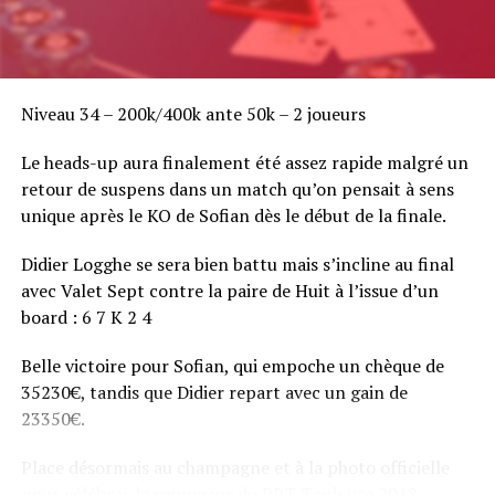
Niveau 34 – 200k/400k ante 50k – 2 joueurs
Le heads-up aura finalement été assez rapide malgré un
retour de suspens dans un match qu’on pensait à sens
unique après le KO de Sofian dès le début de la finale.
Didier Logghe se sera bien battu mais s’incline au final
avec Valet Sept contre la paire de Huit à l’issue d’un
board : 6 7 K 2 4
Belle victoire pour Sofian, qui empoche un chèque de
35230€, tandis que Didier repart avec un gain de
23350€.
Place désormais au champagne et à la photo officielle
pour célébrer le vainqueur du BPT Toulouse 2018.