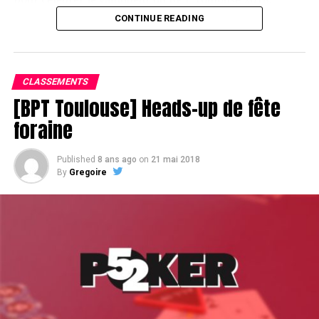
CONTINUE READING
Assis devant une tonne, Sofian remporte le trophée du BPT Toulouse
2018, en costaud !
CLASSEMENTS
[BPT Toulouse] Heads-up de fête
foraine
Published
8 ans ago
on
21 mai 2018
By
Gregoire