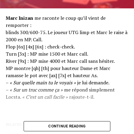
Marc Inizan
me raconte le coup qu’il vient de
remporter :
blinds 300/600-75. Le joueur UTG limp et Marc le raise à
2000 en MP. Call.
Flop [6x] [4x] [6x] : check-check.
Turn [3x] : MP mise 1500 et Marc call.
River [9x] : MP mise 4000 et Marc call sans hésiter.
MP montre [qh] [th] pour hauteur Dame et Marc
ramasse le pot avec [ax] [7x] et hauteur As.
–
« Sur quelle main tu le voyais »
je lui demande.
–
« Sur un truc comme ça »
me répond simplement
Locsta.
« C’est un call facile »
rajoute-t-il.
RELATED TOPICS:
CONTINUE READING