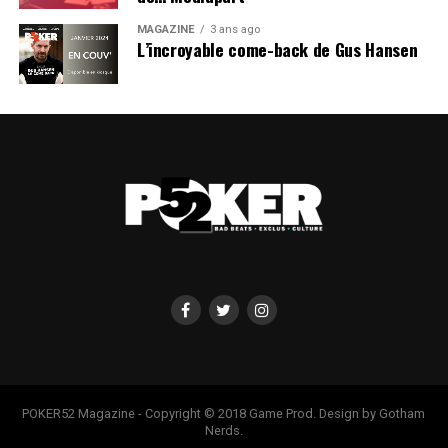
MAGAZINE
3 ans ago
L’incroyable come-back de Gus Hansen
POKER52 Magazine - Copyright © 2018 Game Prod. Design by Gotham
Nerds.