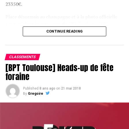
23350€.
Place désormais au champagne et à la photo officielle
pour célébrer le vainqueur du BPT Toulouse 2018.
CONTINUE READING
Assis devant une tonne, Sofian remporte le trophée du BPT Toulouse
2018, en costaud !
CLASSEMENTS
[BPT Toulouse] Heads-up de fête
foraine
Published
8 ans ago
on
21 mai 2018
By
Gregoire