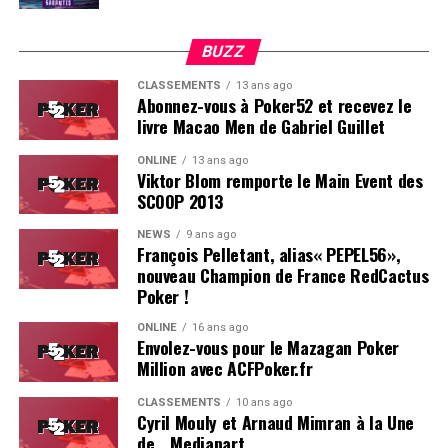
BUZZ
CLASSEMENTS
13 ans ago
Abonnez-vous à Poker52 et recevez le
livre Macao Men de Gabriel Guillet
ONLINE
13 ans ago
Viktor Blom remporte le Main Event des
SCOOP 2013
Soleau à gauche, sorti par Logghe au centre
NEWS
9 ans ago
François Pelletant, alias« PEPEL56»,
nouveau Champion de France RedCactus
Poker !
ONLINE
16 ans ago
Envolez-vous pour le Mazagan Poker
Million avec ACFPoker.fr
CLASSEMENTS
10 ans ago
Cyril Mouly et Arnaud Mimran à la Une
de… Mediapart