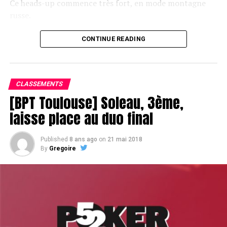
Ce heads-up commence très fort, en mode montagne
russe.
CONTINUE READING
Le champagne va réchauffer si les deux finalistes ne se décident pas !
CLASSEMENTS
[BPT Toulouse] Soleau, 3ème,
laisse place au duo final
Published
8 ans ago
on
21 mai 2018
By
Gregoire