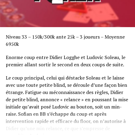
Niveau 33 – 150k/300k ante 25k – 3 joueurs – Moyenne
6950k
Enorme coup entre Didier Logghe et Ludovic Soleau, le
premier allant sortir le second en deux coups de suite.
Le coup principal, celui qui déstacke Soleau et le laisse
avec une toute petite blind, se déroule d’une façon bien
étrange. Fatigue ou méconnaissance des règles, Didier
de petite blind, annonce « relance » en poussant la mise
initiale qu’avait posé Ludovic au bouton, soit un min-
raise. Sofian en BB s’échappe du coup et après
intervention rapide et efficace du floor, on n’autorise à
Didier qu’une min relance, ce que s’empresse de