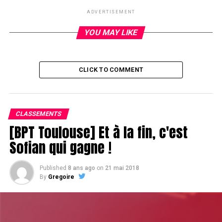
UP NEXT
Même après le dinner-break, Guillaume Darcourt a
ADVERTISEMENT
encore faim.
YOU MAY LIKE
DON'T MISS
Chipcount au dinner-break
CLICK TO COMMENT
CLASSEMENTS
[BPT Toulouse] Et à la fin, c'est
Sofian qui gagne !
Published
8 ans ago
on
21 mai 2018
By
Gregoire