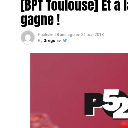
[BPT Toulouse] Et à l
gagne !
Published
8 ans ago
on
21 mai 2018
By
Gregoire