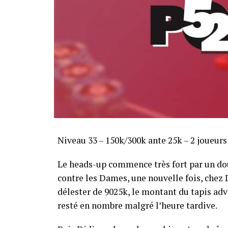
Sofian Benaissa, vainqueur bien entouré !
Niveau 33 – 150k/300k ante 25k – 2 joueur
Le heads-up commence très fort par un dou
contre les Dames, une nouvelle fois, chez Di
délester de 9025k, le montant du tapis adve
resté en nombre malgré l’heure tardive.