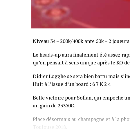
Niveau 34 – 200k/400k ante 50k – 2 joueurs
Le heads-up aura finalement été assez ra
qu’on pensait à sens unique après le KO de 
Didier Logghe se sera bien battu mais s’inc
Huit à l’issue d’un board : 6 7 K 2 4
Belle victoire pour Sofian, qui empoche un
un gain de 23350€.
Place désormais au champagne et à la phot
Toulouse 2018.