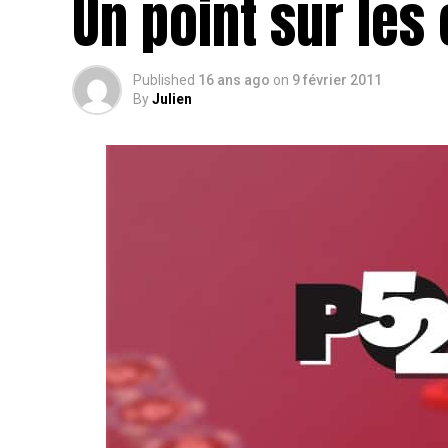
Un point sur les
Published
16 ans ago
on
9 février 2011
By
Julien