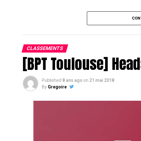
Assis devant une tonne, Sofian remporte le trophée du BP
CON
CLASSEMENTS
[BPT Toulouse] Head
Published
8 ans ago
on
21 mai 2018
By
Gregoire