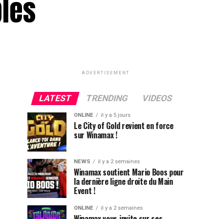
bles
ADVERTISEMENT
LATEST
TRENDING
VIDEOS
ONLINE
il y a 5 jours
Le City of Gold revient en force
sur Winamax !
NEWS
il y a 2 semaines
Winamax soutient Mario Boos pour
la dernière ligne droite du Main
Event !
ONLINE
il y a 2 semaines
Winamax vous invite sur ses