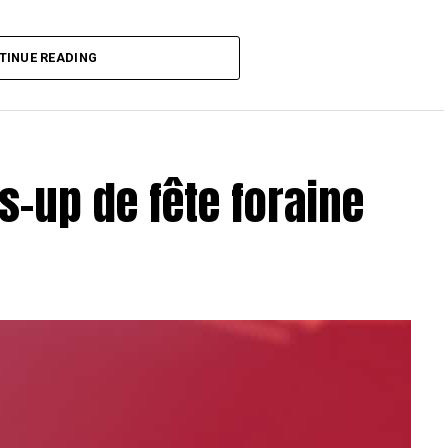
T Toulouse 2018, en costaud !
TINUE READING
s-up de fête foraine