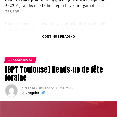
35230€, tandis que Didier repart avec un gain de
23350€.
Place désormais au champagne et à la photo officielle
pour célébrer le vainqueur du BPT Toulouse 2018.
CONTINUE READING
Assis devant une tonne, Sofian remporte le trophée du BPT Toulouse
2018, en costaud !
CLASSEMENTS
[BPT Toulouse] Heads-up de fête
foraine
Published
8 ans ago
on
21 mai 2018
By
Gregoire