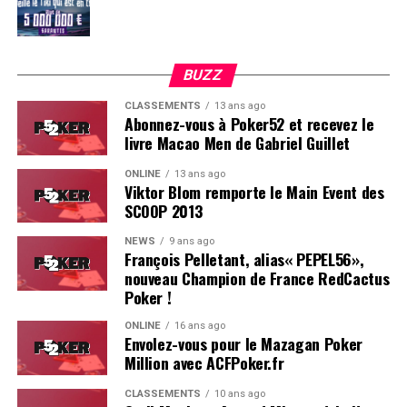
BUZZ
CLASSEMENTS
13 ans ago
Abonnez-vous à Poker52 et recevez le
livre Macao Men de Gabriel Guillet
ONLINE
13 ans ago
Viktor Blom remporte le Main Event des
SCOOP 2013
Soleau à gauche, sorti par Logghe au centre
NEWS
9 ans ago
François Pelletant, alias« PEPEL56»,
nouveau Champion de France RedCactus
Poker !
ONLINE
16 ans ago
Envolez-vous pour le Mazagan Poker
Million avec ACFPoker.fr
CLASSEMENTS
10 ans ago