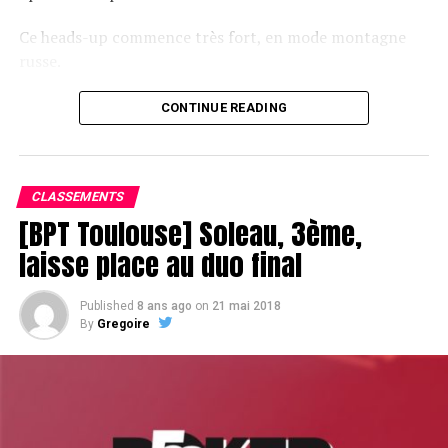
Ce heads-up commence très fort, en mode montagne
russe.
CONTINUE READING
Le champagne va réchauffer si les deux finalistes ne se décident pas !
CLASSEMENTS
[BPT Toulouse] Soleau, 3ème,
laisse place au duo final
Published
8 ans ago
on
21 mai 2018
By
Gregoire