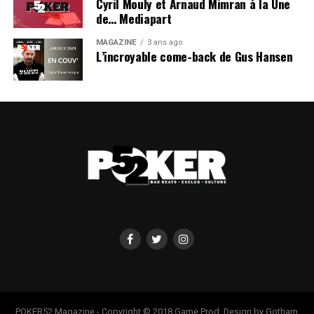
Cyril Mouly et Arnaud Mimran à la Une
de… Mediapart
MAGAZINE
3 ans ago
L’incroyable come-back de Gus Hansen
POKER52 Magazine - Copyright © 2018 Game Prod. Design by Gotham