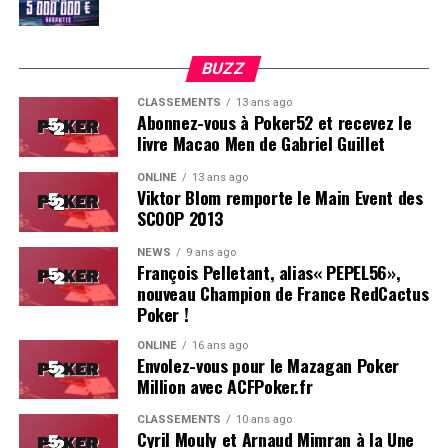
BUZZ
CLASSEMENTS
13 ans ago
Abonnez-vous à Poker52 et recevez le
livre Macao Men de Gabriel Guillet
ONLINE
13 ans ago
Viktor Blom remporte le Main Event des
SCOOP 2013
Soleau à gauche, sorti par Logghe au centre
NEWS
9 ans ago
François Pelletant, alias« PEPEL56»,
nouveau Champion de France RedCactus
Poker !
ONLINE
16 ans ago
Envolez-vous pour le Mazagan Poker
Million avec ACFPoker.fr
CLASSEMENTS
10 ans ago
Cyril Mouly et Arnaud Mimran à la Une