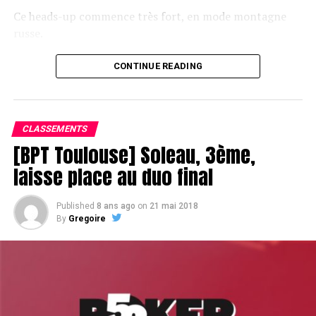
Ce heads-up commence très fort, en mode montagne
russe.
CONTINUE READING
Le champagne va réchauffer si les deux finalistes ne se décident pas !
CLASSEMENTS
[BPT Toulouse] Soleau, 3ème,
laisse place au duo final
Published
8 ans ago
on
21 mai 2018
By
Gregoire