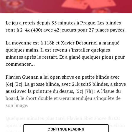
Le jeu a repris depuis 35 minutes à Prague. Les blindes
sont à 2-4k (400) avec 42 joueurs pour 27 places payées.
La moyenne est à 118k et Xavier Detournel a manqué
quelques mains. Il est revenu s’installer quelques
minutes après le restart. Et a glané quelques pions pour
commencer…
Flavien Guenan a lui open shove en petite blinde avec
[6s] [3c]. La grosse blinde, avec 21k soit5 blindes, a shove
aussi avec la pointure du dessus, [5c] [7h] ! A l’issue du
board, le short double et Gerarmendujeu s’inquiète de
son image.
Quelques minutes plus tard, Flavien 3bet shove du CO
après une ouverture à 8k du HJ. Ce dernier avait environ
CONTINUE READING