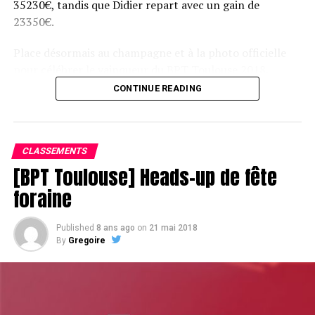
35230€, tandis que Didier repart avec un gain de
23350€.
Place désormais au champagne et à la photo officielle
pour célébrer le vainqueur du BPT Toulouse 2018.
CONTINUE READING
Assis devant une tonne, Sofian remporte le trophée du BPT Toulouse
2018, en costaud !
CLASSEMENTS
[BPT Toulouse] Heads-up de fête
foraine
Published
8 ans ago
on
21 mai 2018
By
Gregoire