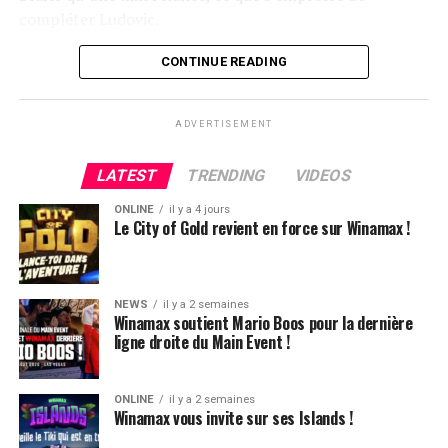
compléter Ludovic.
Flop QJ4. All-in de Ludovic et insta call de Logghe, avec
CONTINUE READING
QQ pour brelan max floppé. Ludovic retourne les As,
meurtris, et rien ne vient l’aider. Après avoir payé les
ADVERTISEMENT
4420k du tapis adverse, il ne lui reste que 450k, soit à
peine une BB, qu’il perdra le coup suivant contre le
LATEST
TRENDING
VIDEOS
même adversaire.
ONLINE
il y a 4 jours
Ludovic Soleau sort donc à la troisième place, pour un
Le City of Gold revient en force sur Winamax !
joli gain de 15720€ !
Place au heads-up final.
NEWS
il y a 2 semaines
Winamax soutient Mario Boos pour la dernière
ligne droite du Main Event !
ONLINE
il y a 2 semaines
Winamax vous invite sur ses Islands !