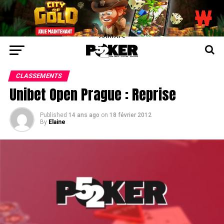
center>
CLASSEMENTS
Unibet Open Prague : Reprise
Published
14 ans ago
on
18 février 2012
By
Elaine