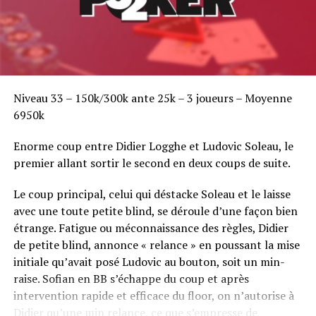
Niveau 33 – 150k/300k ante 25k – 3 joueurs – Moyenne
6950k
Enorme coup entre Didier Logghe et Ludovic Soleau, le
premier allant sortir le second en deux coups de suite.
Le coup principal, celui qui déstacke Soleau et le laisse
avec une toute petite blind, se déroule d’une façon bien
étrange. Fatigue ou méconnaissance des règles, Didier
de petite blind, annonce « relance » en poussant la mise
initiale qu’avait posé Ludovic au bouton, soit un min-
raise. Sofian en BB s’échappe du coup et après
intervention rapide et efficace du floor, on n’autorise à
Didier qu’une min relance, ce que s’empresse de