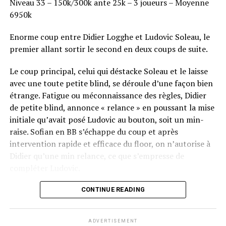
Niveau 33 – 150k/300k ante 25k – 3 joueurs – Moyenne
6950k
Enorme coup entre Didier Logghe et Ludovic Soleau, le
premier allant sortir le second en deux coups de suite.
Le coup principal, celui qui déstacke Soleau et le laisse
avec une toute petite blind, se déroule d’une façon bien
étrange. Fatigue ou méconnaissance des règles, Didier
de petite blind, annonce « relance » en poussant la mise
initiale qu’avait posé Ludovic au bouton, soit un min-
raise. Sofian en BB s’échappe du coup et après
intervention rapide et efficace du floor, on n’autorise à
Didier qu’une min relance, ce que s’empresse de
compléter Ludovic.
Flop QJ4. All-in de Ludovic et insta call de Logghe, avec
CONTINUE READING
QQ pour brelan max floppé. Ludovic retourne les As,
meurtris, et rien ne vient l’aider. Après avoir payé les
ADVERTISEMENT