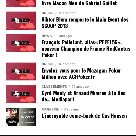
livre Macao Men de Gabriel Guillet
ONLINE
13 ans ago
Viktor Blom remporte le Main Event des
SCOOP 2013
Soleau à gauche, sorti par Logghe au centre
NEWS
9 ans ago
François Pelletant, alias« PEPEL56»,
nouveau Champion de France RedCactus
Poker !
ONLINE
16 ans ago
Envolez-vous pour le Mazagan Poker
Million avec ACFPoker.fr
CLASSEMENTS
10 ans ago
Cyril Mouly et Arnaud Mimran à la Une
de… Mediapart
MAGAZINE
3 ans ago
L’incroyable come-back de Gus Hansen