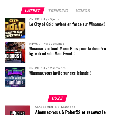
4420k du tapis adverse, il ne lui reste que 450k, soit à
peine une BB, qu’il perdra le coup suivant contre le
LATEST
TRENDING
VIDEOS
même adversaire.
ONLINE
il y a 5 jours
Ludovic Soleau sort donc à la troisième place, pour un
Le City of Gold revient en force sur Winamax !
joli gain de 15720€ !
Place au heads-up final.
NEWS
il y a 2 semaines
Winamax soutient Mario Boos pour la dernière
ligne droite du Main Event !
ONLINE
il y a 2 semaines
Winamax vous invite sur ses Islands !
BUZZ
CLASSEMENTS
13 ans ago
Abonnez-vous à Poker52 et recevez le