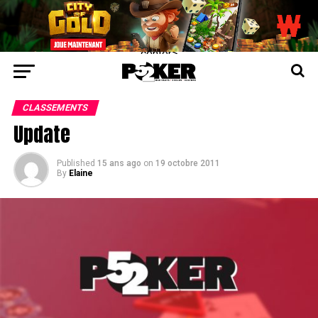
center>
CLASSEMENTS
Update
Published
15 ans ago
on
19 octobre 2011
By
Elaine