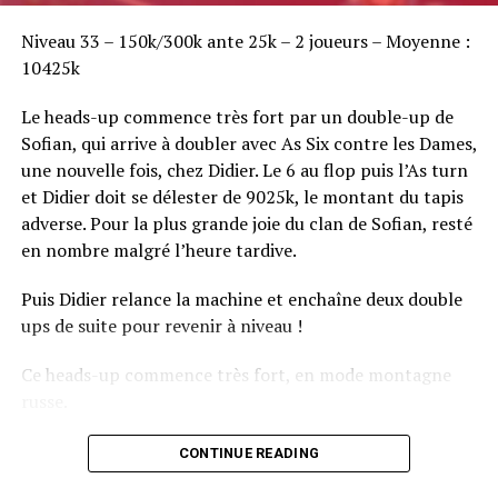
Sofian Benaissa, vainqueur bien entouré !
Niveau 33 – 150k/300k ante 25k – 2 joueurs – Moyenne :
10425k
Le heads-up commence très fort par un double-up de
Sofian, qui arrive à doubler avec As Six contre les Dames,
une nouvelle fois, chez Didier. Le 6 au flop puis l’As turn
et Didier doit se délester de 9025k, le montant du tapis
adverse. Pour la plus grande joie du clan de Sofian, resté
en nombre malgré l’heure tardive.
Puis Didier relance la machine et enchaîne deux double
ups de suite pour revenir à niveau !
Ce heads-up commence très fort, en mode montagne
russe.
CONTINUE READING
Le champagne va réchauffer si les deux finalistes ne se décident pas !