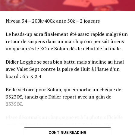
Niveau 34 – 200k/400k ante 50k – 2 joueurs
Le heads-up aura finalement été assez rapide malgré un
retour de suspens dans un match qu’on pensait à sens
unique après le KO de Sofian dès le début de la finale.
Didier Logghe se sera bien battu mais s’incline au final
avec Valet Sept contre la paire de Huit à l’issue d’un
board : 6 7 K 2 4
Belle victoire pour Sofian, qui empoche un chèque de
35230€, tandis que Didier repart avec un gain de
23350€.
Place désormais au champagne et à la photo officielle
pour célébrer le vainqueur du BPT Toulouse 2018.
CONTINUE READING