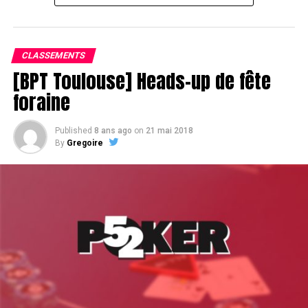
Assis devant une tonne, Sofian remporte le trophée du BPT Toulouse
2018, en costaud !
CLASSEMENTS
[BPT Toulouse] Heads-up de fête
foraine
Published
8 ans ago
on
21 mai 2018
By
Gregoire