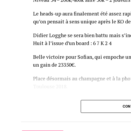
Le heads-up aura finalement été assez ra
qu’on pensait à sens unique après le KO de 
Didier Logghe se sera bien battu mais s’inc
Huit à l’issue d’un board : 6 7 K 2 4
Belle victoire pour Sofian, qui empoche un
un gain de 23350€.
Place désormais au champagne et à la phot
Toulouse 2018.
Assis devant une tonne, Sofian remporte le trophée du BP
CON