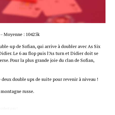
s – Moyenne : 10425k
ble-up de Sofian, qui arrive à doubler avec As Six
dier. Le 6 au flop puis l’As turn et Didier doit se
rse. Pour la plus grande joie du clan de Sofian,
 deux double ups de suite pour revenir à niveau !
 montagne russe.
cident pas !