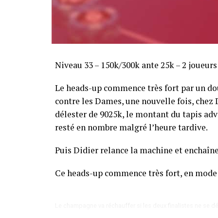
Sofian Benaissa, vainqueur bien entouré !
Niveau 33 – 150k/300k ante 25k – 2 joueur
Le heads-up commence très fort par un dou
contre les Dames, une nouvelle fois, chez Di
délester de 9025k, le montant du tapis adve
resté en nombre malgré l’heure tardive.
Puis Didier relance la machine et enchaîne
Ce heads-up commence très fort, en mode
Le champagne va réchauffer si les deux finalistes ne se dé