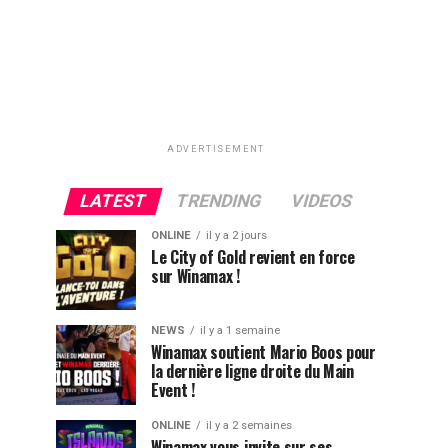
ADVERTISEMENT
LATEST
TRENDING
VIDEOS
ONLINE
il y a 2 jours
Le City of Gold revient en force
sur Winamax !
NEWS
il y a 1 semaine
Winamax soutient Mario Boos pour
la dernière ligne droite du Main
Event !
ONLINE
il y a 2 semaines
Winamax vous invite sur ses