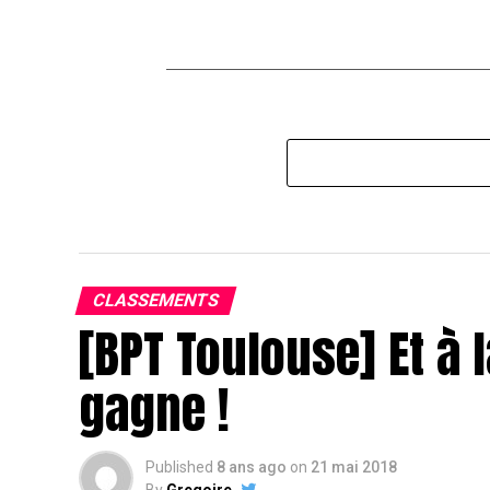
CLASSEMENTS
[BPT Toulouse] Et à l
gagne !
Published
8 ans ago
on
21 mai 2018