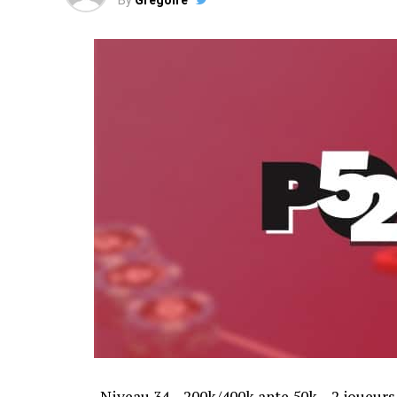
By
Gregoire
Niveau 34 – 200k/400k ante 50k – 2 joueurs