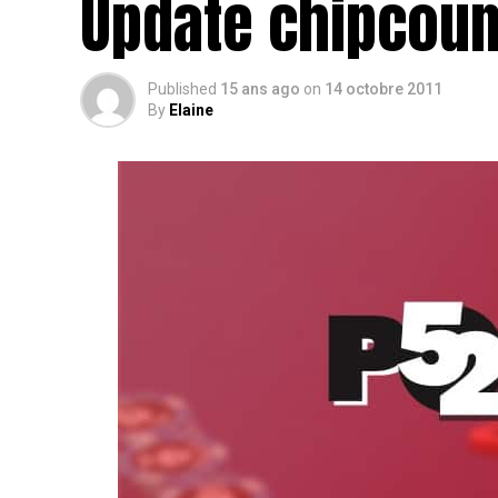
Update chipcoun
Published
15 ans ago
on
14 octobre 2011
By
Elaine