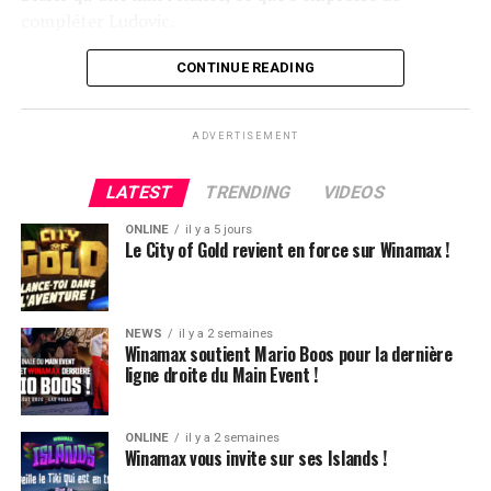
compléter Ludovic.
Flop QJ4. All-in de Ludovic et insta call de Logghe, avec
CONTINUE READING
QQ pour brelan max floppé. Ludovic retourne les As,
meurtris, et rien ne vient l’aider. Après avoir payé les
ADVERTISEMENT
4420k du tapis adverse, il ne lui reste que 450k, soit à
peine une BB, qu’il perdra le coup suivant contre le
LATEST
TRENDING
VIDEOS
même adversaire.
ONLINE
il y a 5 jours
Ludovic Soleau sort donc à la troisième place, pour un
Le City of Gold revient en force sur Winamax !
joli gain de 15720€ !
Place au heads-up final.
NEWS
il y a 2 semaines
Winamax soutient Mario Boos pour la dernière
ligne droite du Main Event !
ONLINE
il y a 2 semaines
Winamax vous invite sur ses Islands !