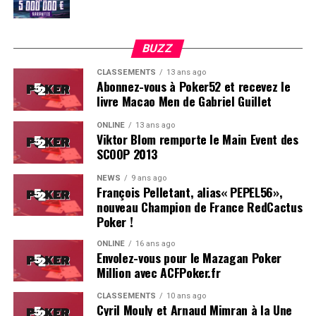
BUZZ
CLASSEMENTS
13 ans ago
Abonnez-vous à Poker52 et recevez le
livre Macao Men de Gabriel Guillet
ONLINE
13 ans ago
Viktor Blom remporte le Main Event des
SCOOP 2013
Soleau à gauche, sorti par Logghe au centre
NEWS
9 ans ago
François Pelletant, alias« PEPEL56»,
nouveau Champion de France RedCactus
Poker !
ONLINE
16 ans ago
Envolez-vous pour le Mazagan Poker
Million avec ACFPoker.fr
CLASSEMENTS
10 ans ago
Cyril Mouly et Arnaud Mimran à la Une