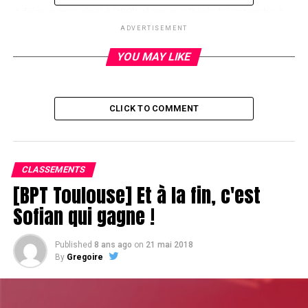
Adrien passe ainsi à 280k alors que Régis lui retombe à
130k environ.
ADVERTISEMENT
YOU MAY LIKE
RELATED TOPICS:
UP NEXT
CLICK TO COMMENT
De-ci, de-là
DON'T MISS
Last break
CLASSEMENTS
[BPT Toulouse] Et à la fin, c'est
Sofian qui gagne !
Published
8 ans ago
on
21 mai 2018
By
Gregoire