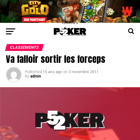
center>
CLASSEMENTS
Va falloir sortir les forceps
Published
15 ans ago
on
3 novembre 2011
By
admin