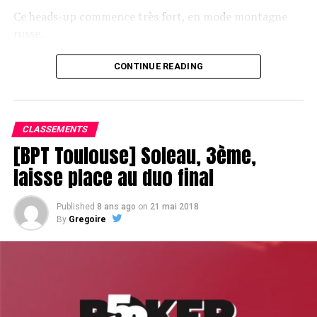
Ce heads-up commence très fort, en mode montagne
russe.
CONTINUE READING
Le champagne va réchauffer si les deux finalistes ne se décident pas !
CLASSEMENTS
[BPT Toulouse] Soleau, 3ème,
laisse place au duo final
Published
8 ans ago
on
21 mai 2018
By
Gregoire