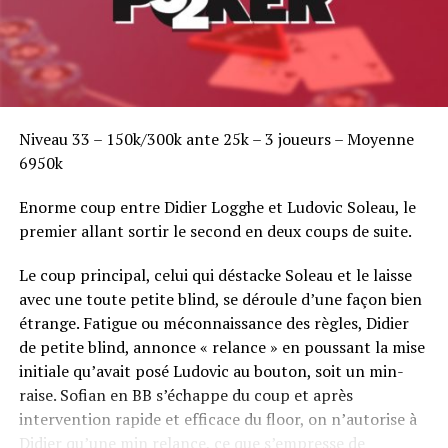
Niveau 33 – 150k/300k ante 25k – 3 joueurs – Moyenne
6950k
Enorme coup entre Didier Logghe et Ludovic Soleau, le
premier allant sortir le second en deux coups de suite.
Le coup principal, celui qui déstacke Soleau et le laisse
avec une toute petite blind, se déroule d’une façon bien
étrange. Fatigue ou méconnaissance des règles, Didier
de petite blind, annonce « relance » en poussant la mise
initiale qu’avait posé Ludovic au bouton, soit un min-
raise. Sofian en BB s’échappe du coup et après
intervention rapide et efficace du floor, on n’autorise à
Didier qu’une min relance, ce que s’empresse de