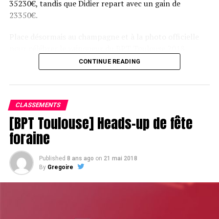
35230€, tandis que Didier repart avec un gain de
23350€.
Place désormais au champagne et à la photo officielle
pour célébrer le vainqueur du BPT Toulouse 2018.
CONTINUE READING
Assis devant une tonne, Sofian remporte le trophée du BPT Toulouse
2018, en costaud !
CLASSEMENTS
[BPT Toulouse] Heads-up de fête
foraine
Published
8 ans ago
on
21 mai 2018
By
Gregoire