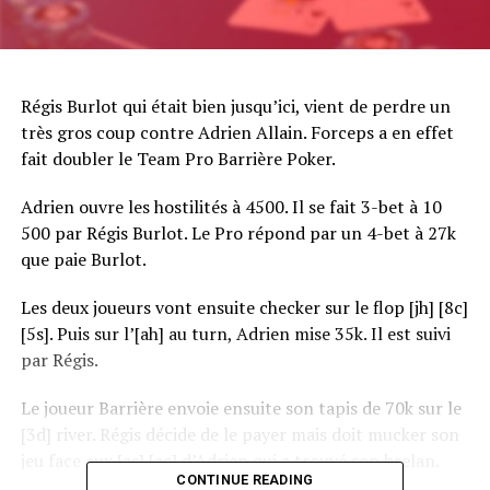
Régis Burlot qui était bien jusqu’ici, vient de perdre un
très gros coup contre Adrien Allain. Forceps a en effet
fait doubler le Team Pro Barrière Poker.
Adrien ouvre les hostilités à 4500. Il se fait 3-bet à 10
500 par Régis Burlot. Le Pro répond par un 4-bet à 27k
que paie Burlot.
Les deux joueurs vont ensuite checker sur le flop [jh] [8c]
[5s]. Puis sur l’[ah] au turn, Adrien mise 35k. Il est suivi
par Régis.
Le joueur Barrière envoie ensuite son tapis de 70k sur le
[3d] river. Régis décide de le payer mais doit mucker son
jeu face aux [as] [ac] d’Adrien qui a trouvé son brelan.
CONTINUE READING