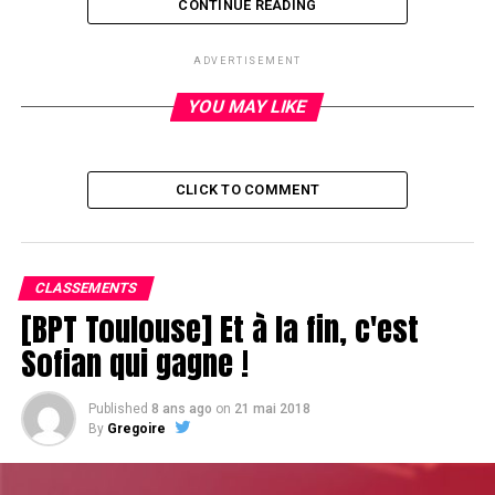
CONTINUE READING
ADVERTISEMENT
YOU MAY LIKE
Entrez dans les WSOPE de Liv Boeree
par
poker52
CLICK TO COMMENT
RELATED TOPICS:
UP NEXT
Joseph Cheong 4ème (292.320€)
DON'T MISS
CLASSEMENTS
Reprise à 22h en streaming live et sur Eurosport
[BPT Toulouse] Et à la fin, c'est
Sofian qui gagne !
Published
8 ans ago
on
21 mai 2018
By
Gregoire