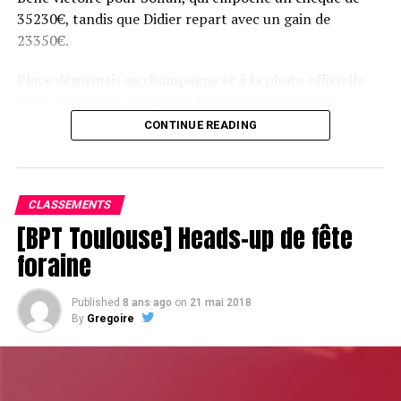
35230€, tandis que Didier repart avec un gain de
23350€.
Place désormais au champagne et à la photo officielle
pour célébrer le vainqueur du BPT Toulouse 2018.
CONTINUE READING
Assis devant une tonne, Sofian remporte le trophée du BPT Toulouse
2018, en costaud !
CLASSEMENTS
[BPT Toulouse] Heads-up de fête
foraine
Published
8 ans ago
on
21 mai 2018
By
Gregoire