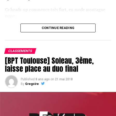
Ce heads-up commence très fort, en mode montagne
russe.
CONTINUE READING
Le champagne va réchauffer si les deux finalistes ne se décident pas !
CLASSEMENTS
[BPT Toulouse] Soleau, 3ème,
laisse place au duo final
Published
8 ans ago
on
21 mai 2018
By
Gregoire