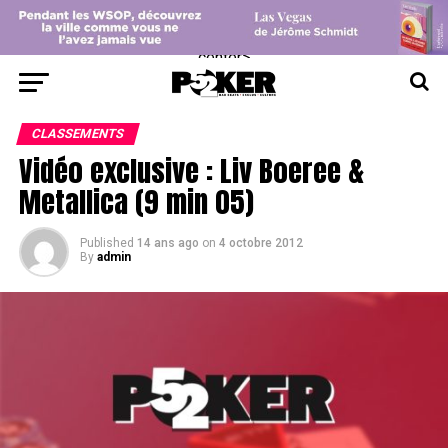
center>
CLASSEMENTS
Vidéo exclusive : Liv Boeree &
Metallica (9 min 05)
Published
14 ans ago
on
4 octobre 2012
By
admin