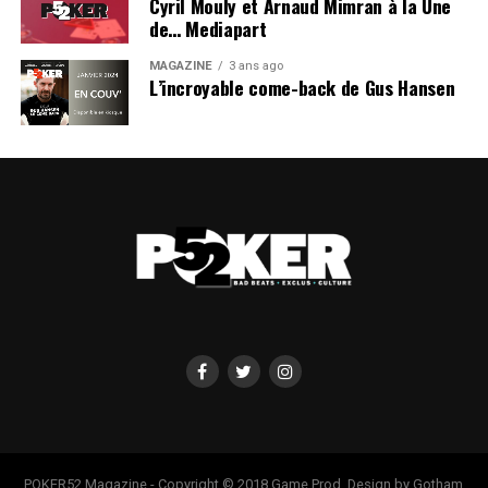
Cyril Mouly et Arnaud Mimran à la Une
de… Mediapart
MAGAZINE
3 ans ago
L’incroyable come-back de Gus Hansen
POKER52 Magazine - Copyright © 2018 Game Prod. Design by Gotham