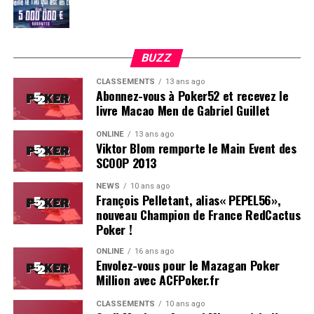
BUZZ
CLASSEMENTS
13 ans ago
Abonnez-vous à Poker52 et recevez le
livre Macao Men de Gabriel Guillet
ONLINE
13 ans ago
Viktor Blom remporte le Main Event des
SCOOP 2013
Soleau à gauche, sorti par Logghe au centre
NEWS
10 ans ago
François Pelletant, alias« PEPEL56»,
nouveau Champion de France RedCactus
Poker !
ONLINE
16 ans ago
Envolez-vous pour le Mazagan Poker
Million avec ACFPoker.fr
CLASSEMENTS
10 ans ago