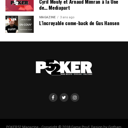
Cyril Mouly et Arnaud Mimran à la Une
de… Mediapart
MAGAZINE
3 ans ago
L’incroyable come-back de Gus Hansen
POKER52 Magazine - Copyright © 2018 Game Prod. Design by Gotham