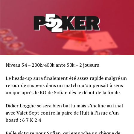
Niveau 34 – 200k/400k ante 50k – 2 joueurs
RELATED TOPICS:
Le heads-up aura finalement été assez rapide malgré un
UP NEXT
retour de suspens dans un match qu’on pensait à sens
La Maison du Bluff bat tous les records d'audience
unique après le KO de Sofian dès le début de la finale.
DON'T MISS
Phil Hellmuth en froid avec son sponsor UB ?
Didier Logghe se sera bien battu mais s’incline au final
avec Valet Sept contre la paire de Huit à l’issue d’un
board : 6 7 K 2 4
Belle victoire pour Sofian, qui empoche un chèque de