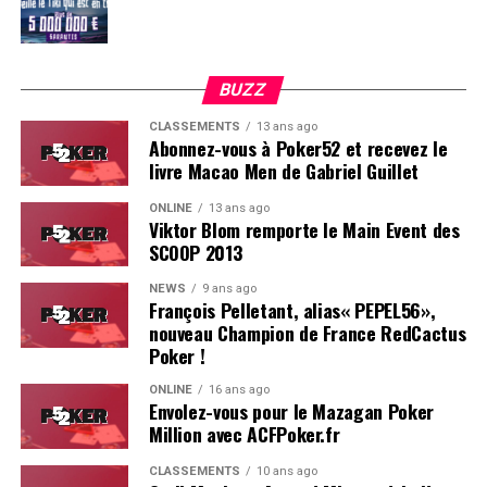
BUZZ
CLASSEMENTS
13 ans ago
Abonnez-vous à Poker52 et recevez le
livre Macao Men de Gabriel Guillet
ONLINE
13 ans ago
Viktor Blom remporte le Main Event des
SCOOP 2013
Soleau à gauche, sorti par Logghe au centre
NEWS
9 ans ago
François Pelletant, alias« PEPEL56»,
nouveau Champion de France RedCactus
Poker !
ONLINE
16 ans ago
Envolez-vous pour le Mazagan Poker
Million avec ACFPoker.fr
CLASSEMENTS
10 ans ago