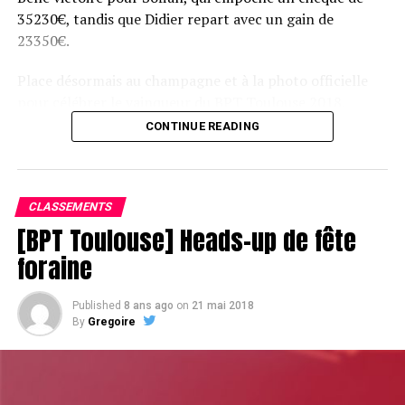
35230€, tandis que Didier repart avec un gain de
23350€.
Place désormais au champagne et à la photo officielle
pour célébrer le vainqueur du BPT Toulouse 2018.
CONTINUE READING
Assis devant une tonne, Sofian remporte le trophée du BPT Toulouse
2018, en costaud !
CLASSEMENTS
[BPT Toulouse] Heads-up de fête
foraine
Published
8 ans ago
on
21 mai 2018
By
Gregoire