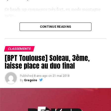
Ce heads-up commence très fort, en mode montagne
russe.
CONTINUE READING
Le champagne va réchauffer si les deux finalistes ne se décident pas !
CLASSEMENTS
[BPT Toulouse] Soleau, 3ème,
laisse place au duo final
Published
8 ans ago
on
21 mai 2018
By
Gregoire