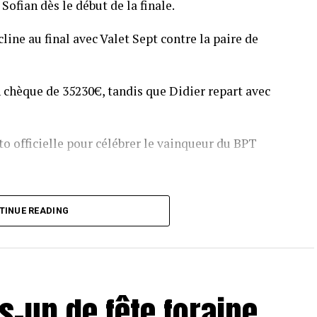
Sofian dès le début de la finale.
line au final avec Valet Sept contre la paire de
 chèque de 35230€, tandis que Didier repart avec
o officielle pour célébrer le vainqueur du BPT
T Toulouse 2018, en costaud !
TINUE READING
s-up de fête foraine