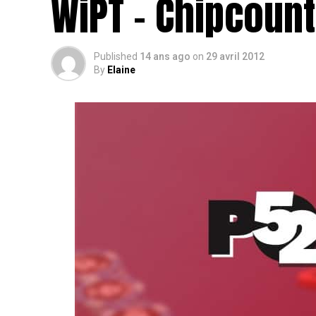
WiPT – Chipcount
Published
14 ans ago
on
29 avril 2012
By
Elaine