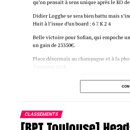
qu’on pensait à sens unique après le KO de 
Didier Logghe se sera bien battu mais s’inc
Huit à l’issue d’un board : 6 7 K 2 4
Belle victoire pour Sofian, qui empoche un
un gain de 23350€.
Place désormais au champagne et à la phot
Toulouse 2018.
Assis devant une tonne, Sofian remporte le trophée du BP
CON
CLASSEMENTS
[BPT Toulouse] Head