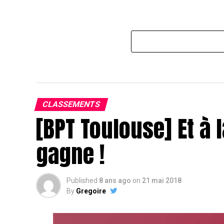
CLASSEMENTS
[BPT Toulouse] Et à l
gagne !
Published
8 ans ago
on
21 mai 2018
By
Gregoire