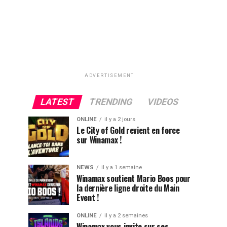
ADVERTISEMENT
LATEST
TRENDING
VIDEOS
ONLINE
il y a 2 jours
Le City of Gold revient en force
sur Winamax !
NEWS
il y a 1 semaine
Winamax soutient Mario Boos pour
la dernière ligne droite du Main
Event !
ONLINE
il y a 2 semaines
Winamax vous invite sur ses