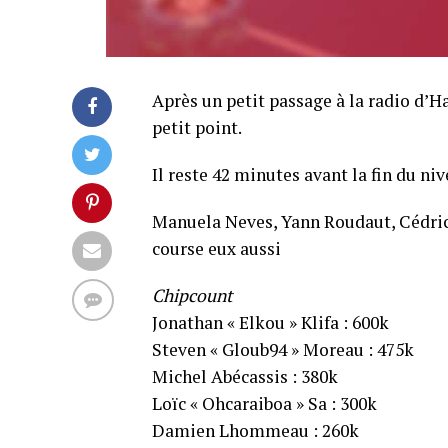
Après un petit passage à la radio d’Ha
petit point.
Il reste 42 minutes avant la fin du ni
Manuela Neves, Yann Roudaut, Cédric 
course eux aussi
Chipcount
Jonathan « Elkou » Klifa : 600k
Steven « Gloub94 » Moreau : 475k
Michel Abécassis : 380k
Loïc « Ohcaraiboa » Sa : 300k
Damien Lhommeau : 260k