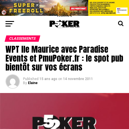
center>
CLASSEMENTS
WPT Ile Maurice avec Paradise
Events et PmuPoker.fr : le spot pub
bientôt sur vos écrans
Published
15 ans ago
on
14 novembre 2011
By
Elaine