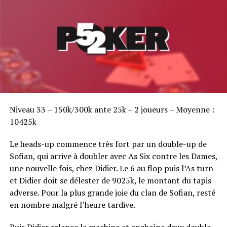
DON'T MISS
Main Event FCOOP : près de 1500 joueurs et un prizepool
de 1.388.205 €
Sofian Benaissa, vainqueur bien entouré !
Niveau 33 – 150k/300k ante 25k – 2 joueurs – Moyenne :
10425k
Le heads-up commence très fort par un double-up de
Sofian, qui arrive à doubler avec As Six contre les Dames,
une nouvelle fois, chez Didier. Le 6 au flop puis l’As turn
et Didier doit se délester de 9025k, le montant du tapis
adverse. Pour la plus grande joie du clan de Sofian, resté
en nombre malgré l’heure tardive.
Puis Didier relance la machine et enchaîne deux double