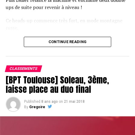
ups de suite pour revenir à niveau !
Ce heads-up commence très fort, en mode montagne
russe.
CONTINUE READING
Le champagne va réchauffer si les deux finalistes ne se décident pas !
CLASSEMENTS
[BPT Toulouse] Soleau, 3ème,
laisse place au duo final
Published
8 ans ago
on
21 mai 2018
By
Gregoire