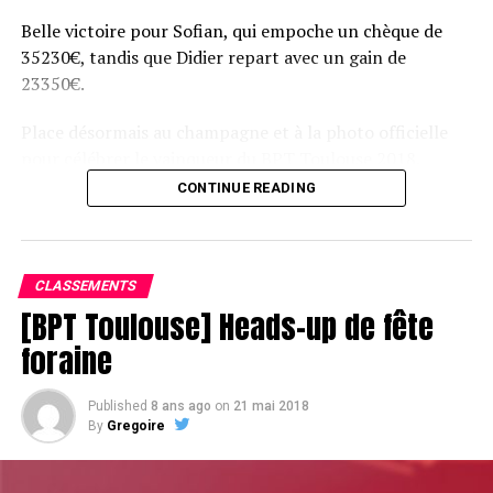
Belle victoire pour Sofian, qui empoche un chèque de
35230€, tandis que Didier repart avec un gain de
23350€.
Place désormais au champagne et à la photo officielle
pour célébrer le vainqueur du BPT Toulouse 2018.
CONTINUE READING
Assis devant une tonne, Sofian remporte le trophée du BPT Toulouse
2018, en costaud !
CLASSEMENTS
[BPT Toulouse] Heads-up de fête
foraine
Published
8 ans ago
on
21 mai 2018
RELATED TOPICS:
By
Gregoire
UP NEXT
Mehdi Senajhi vainqueur du Tanger Poker Million