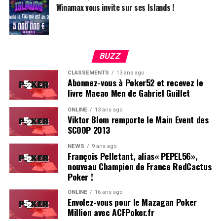
Winamax vous invite sur ses Islands !
BUZZ
CLASSEMENTS
13 ans ago
Abonnez-vous à Poker52 et recevez le
livre Macao Men de Gabriel Guillet
ONLINE
13 ans ago
Viktor Blom remporte le Main Event des
SCOOP 2013
Soleau à gauche, sorti par Logghe au centre
NEWS
9 ans ago
François Pelletant, alias« PEPEL56»,
nouveau Champion de France RedCactus
Poker !
ONLINE
16 ans ago
Envolez-vous pour le Mazagan Poker
Million avec ACFPoker.fr