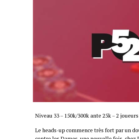
Sofian Benaissa, vainqueur bien entouré !
Niveau 33 – 150k/300k ante 25k – 2 joueur
Le heads-up commence très fort par un dou
contre les Dames, une nouvelle fois, chez Di