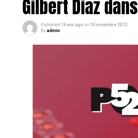
Gilbert Diaz dans 
Published
14 ans ago
on
10 novembre 2012
By
admin