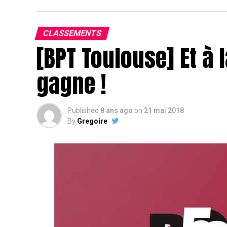
CLASSEMENTS
[BPT Toulouse] Et à l
gagne !
Published
8 ans ago
on
21 mai 2018
By
Gregoire