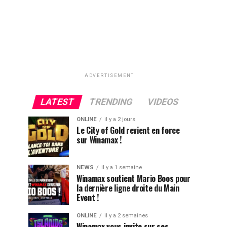
ADVERTISEMENT
LATEST
TRENDING
VIDEOS
ONLINE
il y a 2 jours
Le City of Gold revient en force
sur Winamax !
NEWS
il y a 1 semaine
Winamax soutient Mario Boos pour
la dernière ligne droite du Main
Event !
ONLINE
il y a 2 semaines
Winamax vous invite sur ses