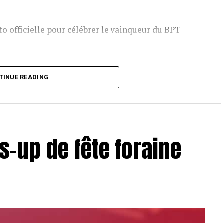
o officielle pour célébrer le vainqueur du BPT
T Toulouse 2018, en costaud !
TINUE READING
s-up de fête foraine