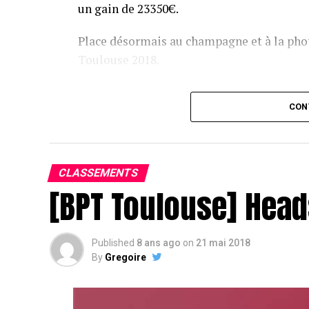
un gain de 23350€.
Place désormais au champagne et à la phot
Toulouse 2018.
Assis devant une tonne, Sofian remporte le trophée du BP
CON
CLASSEMENTS
[BPT Toulouse] Head
Published
8 ans ago
on
21 mai 2018
By
Gregoire