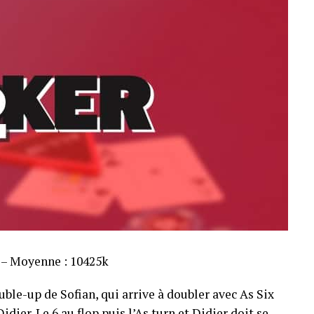
s – Moyenne : 10425k
ble-up de Sofian, qui arrive à doubler avec As Six
dier. Le 6 au flop puis l’As turn et Didier doit se