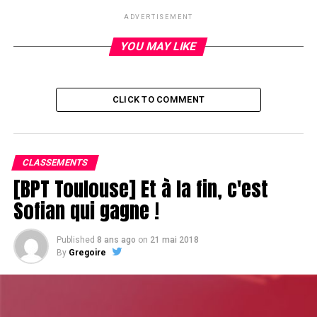
4 – 125 775 euros
ADVERTISEMENT
5 – 94 615 euros
6 – 75 765 euros
YOU MAY LIKE
CLICK TO COMMENT
CLASSEMENTS
[BPT Toulouse] Et à la fin, c'est
Sofian qui gagne !
Published
8 ans ago
on
21 mai 2018
By
Gregoire