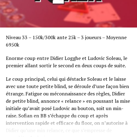
Niveau 33 – 150k/300k ante 25k – 3 joueurs – Moyenne
6950k
Enorme coup entre Didier Logghe et Ludovic Soleau, le
premier allant sortir le second en deux coups de suite.
Le coup principal, celui qui déstacke Soleau et le laisse
Theo Jorgensen – 1169k
avec une toute petite blind, se déroule d’une façon bien
Déjà vainqueur ici en 2010,
Theo Jorgensen
est un pro
étrange. Fatigue ou méconnaissance des règles, Didier
apprécié et reconnuque l’on ne présente plus. « J’espère
de petite blind, annonce « relance » en poussant la mise
qu’il va gagner », nous disait Jérôme Douieb, bubble-boy
initiale qu’avait posé Ludovic au bouton, soit un min-
de la TF. Très à l’aise en table, le Danois a donc charmé
raise. Sofian en BB s’échappe du coup et après
de nombreux joueurs tricolores… Ancien croupier,
intervention rapide et efficace du floor, on n’autorise à
Jorgensen a le métier nécessaire et les nerfs pour
Didier qu’une min relance, ce que s’empresse de
résister à la pression. En pleine confiance après sa