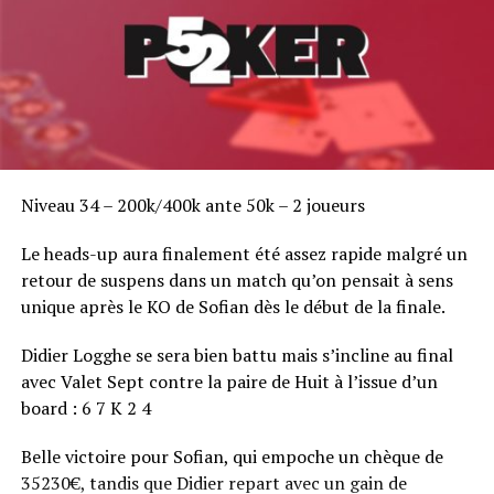
Mat Salsberg – Chipleader – 1757k
Producteur scénariste pour des séries US à succès
(Entourage ou Weeds par exemple),
Mat Salsberg
totalise 400 000 dollars de gains et arrive en TF du WPT
Grand Prix de Paris en tant que chipleader. Mat n’est
pas le meilleur joueur de la table mais il touche de
Niveau 34 – 200k/400k ante 50k – 2 joueurs
nombreux premiums… souvent quand il y a de l’action
avant son tour de parole.
Le heads-up aura finalement été assez rapide malgré un
retour de suspens dans un match qu’on pensait à sens
unique après le KO de Sofian dès le début de la finale.
Didier Logghe se sera bien battu mais s’incline au final
avec Valet Sept contre la paire de Huit à l’issue d’un
board : 6 7 K 2 4
Belle victoire pour Sofian, qui empoche un chèque de
35230€, tandis que Didier repart avec un gain de