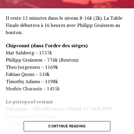
Il reste 15 minutes dans le niveau 8-16k (2k). La Table
Finale débutera à 16 heures avec Philipp Gruissem au
bouton.
Chipcount (dans l’ordre des sièges)
Mat Salsberg – 1757k
Philipp Gruissem – 776k (Bouton)
Theo Jorgensen – 1169k
Fabian Quoss – 510k
Timothy Adams – 1198k
Moshin Charania – 1435k
Le prizepool restant
Vainqueur – 380 000 euros + Ticket 25 500$ WPT
Championship Bellagio
2 – 264 600 euros
CONTINUE READING
3 – 170 065 euros