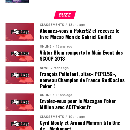
BUZZ
CLASSEMENTS
13 ans ago
Abonnez-vous à Poker52 et recevez le
Philipp Gruissem – 776k (Bouton)
livre Macao Men de Gabriel Guillet
Philipp Gruissem
réside actuellement à Brighton.
L’Allemand a bénéficié d’un coup de pouce du destin
ONLINE
13 ans ago
Viktor Blom remporte le Main Event des
pour monter un énorme tapis puis a géré son avance.
SCOOP 2013
Auteur de performances de top niveau, Gruissem n’a
pas une profondeur extraordinaire et son caractère
Soleau à gauche, sorti par Logghe au centre
NEWS
9 ans ago
François Pelletant, alias« PEPEL56»,
devrait le pousser à bouger très vite.
nouveau Champion de France RedCactus
Poker !
ONLINE
16 ans ago
Envolez-vous pour le Mazagan Poker
Million avec ACFPoker.fr
CLASSEMENTS
10 ans ago
Cyril Mouly et Arnaud Mimran à la Une
de… Mediapart