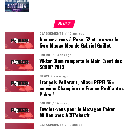
BUZZ
CLASSEMENTS
13 ans ago
Abonnez-vous à Poker52 et recevez le
livre Macao Men de Gabriel Guillet
ONLINE
13 ans ago
Viktor Blom remporte le Main Event des
SCOOP 2013
Soleau à gauche, sorti par Logghe au centre
NEWS
9 ans ago
François Pelletant, alias« PEPEL56»,
nouveau Champion de France RedCactus
Poker !
ONLINE
16 ans ago
Envolez-vous pour le Mazagan Poker
Million avec ACFPoker.fr
CLASSEMENTS
10 ans ago