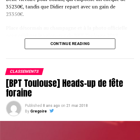
35230€, tandis que Didier repart avec un gain de
23350€.
Place désormais au champagne et à la photo officielle
pour célébrer le vainqueur du BPT Toulouse 2018.
CONTINUE READING
Assis devant une tonne, Sofian remporte le trophée du BPT Toulouse
2018, en costaud !
CLASSEMENTS
[BPT Toulouse] Heads-up de fête
foraine
Published
8 ans ago
on
21 mai 2018
By
Gregoire