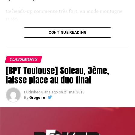
Ce heads-up commence très fort, en mode montagne
russe.
CONTINUE READING
Le champagne va réchauffer si les deux finalistes ne se décident pas !
CLASSEMENTS
[BPT Toulouse] Soleau, 3ème,
laisse place au duo final
Published
8 ans ago
on
21 mai 2018
By
Gregoire