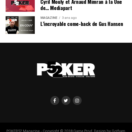
Cyril Mouly et Arnaud Mimran à la Une
de… Mediapart
MAGAZINE
3 ans ago
L’incroyable come-back de Gus Hansen
POKER52 Magazine - Copyright © 2018 Game Prod. Design by Gotham