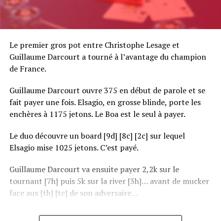
Le premier gros pot entre Christophe Lesage et
Guillaume Darcourt a tourné à l’avantage du champion
de France.
Guillaume Darcourt ouvre 375 en début de parole et se
fait payer une fois. Elsagio, en grosse blinde, porte les
enchères à 1175 jetons. Le Boa est le seul à payer.
Le duo découvre un board [9d] [8c] [2c] sur lequel
Elsagio mise 1025 jetons. C’est payé.
Guillaume Darcourt va ensuite payer 2,2k sur le
tournant [7h] puis 5k sur la river [3h]… avant de mucker
face aux [th] [tc] de son adversaire…