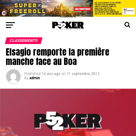
center>
CLASSEMENTS
Elsagio remporte la première
manche face au Boa
Published
14 ans ago
on
11 septembre 2012
By
admin