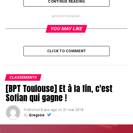
CONTINUE READING
RELATED TOPICS:
ADVERTISEMENT
UP NEXT
Michael Mizrachi grinde Yohan Aubé
YOU MAY LIKE
DON'T MISS
Ludovic Lacay chambre
CLICK TO COMMENT
CLASSEMENTS
[BPT Toulouse] Et à la fin, c'est
Sofian qui gagne !
Published
8 ans ago
on
21 mai 2018
By
Gregoire