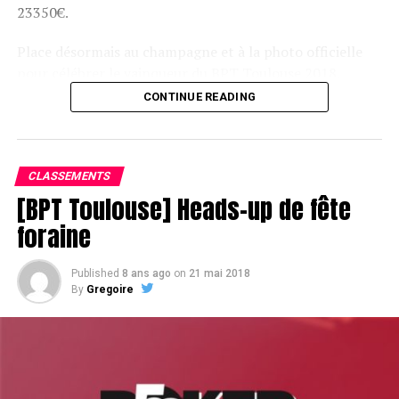
23350€.
Place désormais au champagne et à la photo officielle
pour célébrer le vainqueur du BPT Toulouse 2018.
CONTINUE READING
Assis devant une tonne, Sofian remporte le trophée du BPT Toulouse
2018, en costaud !
CLASSEMENTS
[BPT Toulouse] Heads-up de fête
foraine
Published
8 ans ago
on
21 mai 2018
By
Gregoire