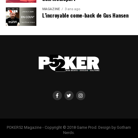
MAGAZINE
3 ans ago
L’incroyable come-back de Gus Hansen
POKER52 Magazine - Copyright © 2018 Game Prod. Design by Gotham
Nerds.