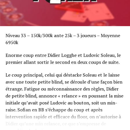
Niveau 33 – 150k/300k ante 25k – 3 joueurs – Moyenne
6950k
Enorme coup entre Didier Logghe et Ludovic Soleau, le
premier allant sortir le second en deux coups de suite.
Le coup principal, celui qui déstacke Soleau et le laisse
avec une toute petite blind, se déroule d’une façon bien
étrange. Fatigue ou méconnaissance des règles, Didier
de petite blind, annonce « relance » en poussant la mise
initiale qu’avait posé Ludovic au bouton, soit un min-
raise. Sofian en BB s’échappe du coup et après
intervention rapide et efficace du floor, on n’autorise à
Didier qu’une min relance, ce que s’empresse de