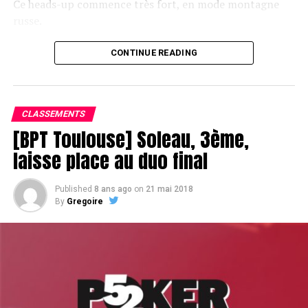
Ce heads-up commence très fort, en mode montagne
russe.
CONTINUE READING
Le champagne va réchauffer si les deux finalistes ne se décident pas !
CLASSEMENTS
[BPT Toulouse] Soleau, 3ème,
laisse place au duo final
Published
8 ans ago
on
21 mai 2018
By
Gregoire