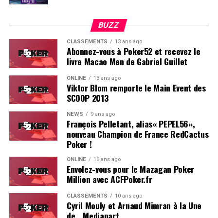
BUZZ
CLASSEMENTS
13 ans ago
Abonnez-vous à Poker52 et recevez le
livre Macao Men de Gabriel Guillet
ONLINE
13 ans ago
Viktor Blom remporte le Main Event des
SCOOP 2013
Soleau à gauche, sorti par Logghe au centre
NEWS
9 ans ago
François Pelletant, alias« PEPEL56»,
nouveau Champion de France RedCactus
Poker !
ONLINE
16 ans ago
Envolez-vous pour le Mazagan Poker
Million avec ACFPoker.fr
CLASSEMENTS
10 ans ago
Cyril Mouly et Arnaud Mimran à la Une
de… Mediapart