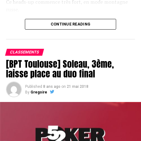
Ce heads-up commence très fort, en mode montagne
russe.
CONTINUE READING
Le champagne va réchauffer si les deux finalistes ne se décident pas !
CLASSEMENTS
[BPT Toulouse] Soleau, 3ème,
laisse place au duo final
Published
8 ans ago
on
21 mai 2018
By
Gregoire