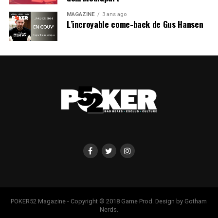
MAGAZINE
3 ans ago
L’incroyable come-back de Gus Hansen
POKER52 Magazine - Copyright © 2018 Game Prod. Design by Gotham
Nerds.