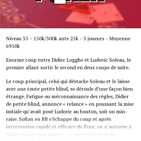
Niveau 33 – 150k/300k ante 25k – 3 joueurs – Moyenne
6950k
Enorme coup entre Didier Logghe et Ludovic Soleau, le
premier allant sortir le second en deux coups de suite.
Le coup principal, celui qui déstacke Soleau et le laisse
avec une toute petite blind, se déroule d’une façon bien
étrange. Fatigue ou méconnaissance des règles, Didier
de petite blind, annonce « relance » en poussant la mise
initiale qu’avait posé Ludovic au bouton, soit un min-
raise. Sofian en BB s’échappe du coup et après
intervention rapide et efficace du floor, on n’autorise à
Didier qu’une min relance, ce que s’empresse de