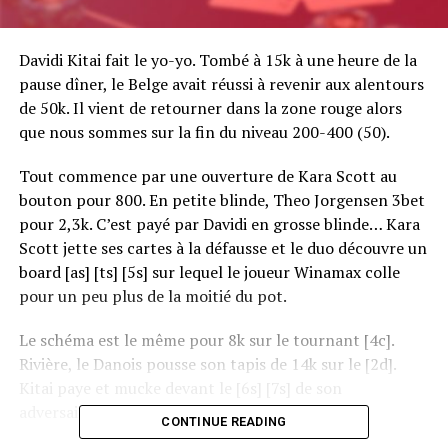
Davidi Kitai fait le yo-yo. Tombé à 15k à une heure de la
pause dîner, le Belge avait réussi à revenir aux alentours
de 50k. Il vient de retourner dans la zone rouge alors
que nous sommes sur la fin du niveau 200-400 (50).
Tout commence par une ouverture de Kara Scott au
bouton pour 800. En petite blinde, Theo Jorgensen 3bet
pour 2,3k. C’est payé par Davidi en grosse blinde… Kara
Scott jette ses cartes à la défausse et le duo découvre un
board [as] [ts] [5s] sur lequel le joueur Winamax colle
pour un peu plus de la moitié du pot.
Le schéma est le même pour 8k sur le tournant [4c].
Rivière, le Danois pousse son tapis de 14k sur le [2d].
Kitai paye et mucke devant le [6s] [7s] de son
adversaire…
CONTINUE READING