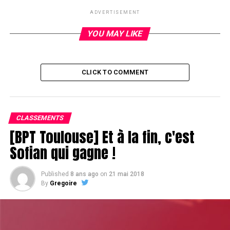
A l’issue du coup, Davidi pointe à 12k, Theo possède lui
ADVERTISEMENT
75k…
YOU MAY LIKE
CLICK TO COMMENT
CLASSEMENTS
[BPT Toulouse] Et à la fin, c'est
Sofian qui gagne !
Published
8 ans ago
on
21 mai 2018
By
Gregoire
RELATED TOPICS:
UP NEXT
Philippe Ktorza met un badbeat à Tony G