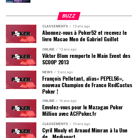
BUZZ
CLASSEMENTS
13 ans ago
Abonnez-vous à Poker52 et recevez le
livre Macao Men de Gabriel Guillet
ONLINE
13 ans ago
Viktor Blom remporte le Main Event des
SCOOP 2013
Soleau à gauche, sorti par Logghe au centre
NEWS
9 ans ago
François Pelletant, alias« PEPEL56»,
nouveau Champion de France RedCactus
Poker !
ONLINE
16 ans ago
Envolez-vous pour le Mazagan Poker
Million avec ACFPoker.fr
CLASSEMENTS
10 ans ago
Cyril Mouly et Arnaud Mimran à la Une
de… Mediapart