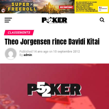
center>
CLASSEMENTS
Theo Jorgensen rince Davidi Kitai
Published
14 ans ago
on
10 septembre 2012
By
admin