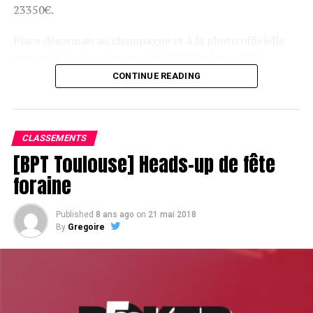
23350€.
Place désormais au champagne et à la photo officielle
pour célébrer le vainqueur du BPT Toulouse 2018.
CONTINUE READING
Assis devant une tonne, Sofian remporte le trophée du BPT Toulouse
2018, en costaud !
CLASSEMENTS
[BPT Toulouse] Heads-up de fête
foraine
Published
8 ans ago
on
21 mai 2018
By
Gregoire