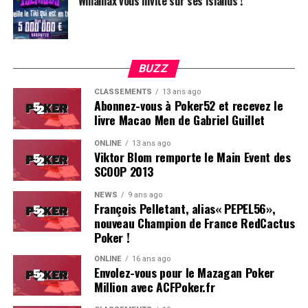
Winamax vous invite sur ses Islands !
BUZZ
CLASSEMENTS
13 ans ago
Abonnez-vous à Poker52 et recevez le
livre Macao Men de Gabriel Guillet
ONLINE
13 ans ago
Viktor Blom remporte le Main Event des
SCOOP 2013
Soleau à gauche, sorti par Logghe au centre
NEWS
9 ans ago
François Pelletant, alias« PEPEL56»,
nouveau Champion de France RedCactus
Poker !
ONLINE
16 ans ago
Envolez-vous pour le Mazagan Poker
Million avec ACFPoker.fr