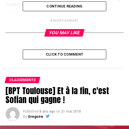
Vandersmissen, Miro et Jonathan Roy
CONTINUE READING
DON'T MISS
WPT National Brussels : En short
ADVERTISEMENT
YOU MAY LIKE
CLICK TO COMMENT
CLASSEMENTS
[BPT Toulouse] Et à la fin, c'est
Sofian qui gagne !
Published
8 ans ago
on
21 mai 2018
By
Gregoire