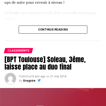
ups de suite pour revenir à niveau !
Ce heads-up commence très fort, en mode montagne
russe.
CONTINUE READING
Le champagne va réchauffer si les deux finalistes ne se décident pas !
CLASSEMENTS
[BPT Toulouse] Soleau, 3ème,
laisse place au duo final
Published
8 ans ago
on
21 mai 2018
By
Gregoire