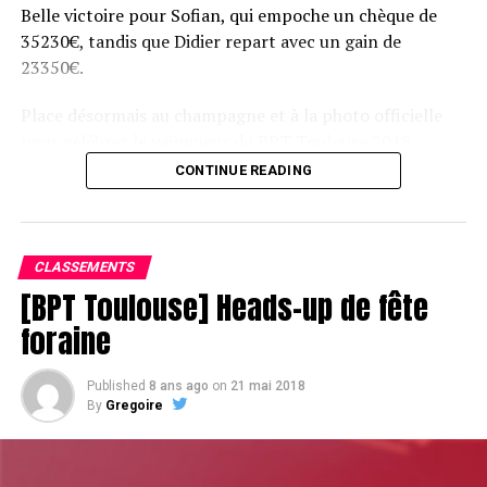
Belle victoire pour Sofian, qui empoche un chèque de
35230€, tandis que Didier repart avec un gain de
23350€.
Place désormais au champagne et à la photo officielle
pour célébrer le vainqueur du BPT Toulouse 2018.
CONTINUE READING
Assis devant une tonne, Sofian remporte le trophée du BPT Toulouse
2018, en costaud !
CLASSEMENTS
[BPT Toulouse] Heads-up de fête
foraine
Published
8 ans ago
on
21 mai 2018
By
Gregoire