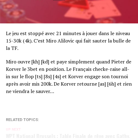
Le jeu est stoppé avec 21 minutes à jouer dans le niveau
15-30k (4k). C’est Miro Alilovic qui fait sauter la bulle de
la TF.
Miro ouvre [kh] [kd] et paye simplement quand Pieter de
Korver le 3bet en position. Le Français checke-raise all-
in sur le flop [ts] [8s] [4s] et Korver engage son tournoi
après avoir mis 200k. De Korver retourne [as] [6h] et rien
ne viendra le sauver…
RELATED TOPICS:
UP NEXT
WPT National Brussels : Table Finale de rêve avec Gathy,