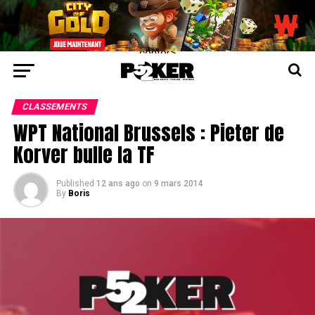
center>
CLASSEMENTS
WPT National Brussels : Pieter de
Korver bulle la TF
Published
12 ans ago
on
9 mars 2014
By
Boris